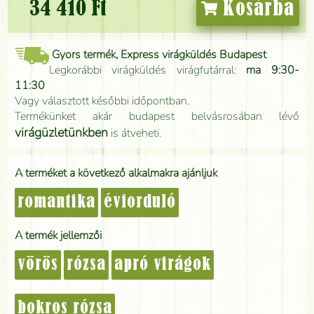
34 410 Ft
Kosárba
Gyors termék, Express virágküldés Budapest
Legkorábbi virágküldés virágfutárral:
ma 9:30-
11:30
Vagy választott későbbi időpontban.
Termékünket akár budapest belvásrosában lévő
virágüzletünkben
is átveheti.
A terméket a következő alkalmakra ajánljuk
romantika
évforduló
A termék jellemzői
vörös
rózsa
apró virágok
bokros rózsa