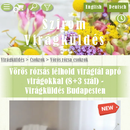
English
Deutsch
0
Szirom
Virágküldés
Virágküldés
>
Csokrok
>
Vörös rózsa csokrok
Vörös rózsás félhold virágtál apró
virágokkal (8+3 szál) -
Virágküldés Budapesten