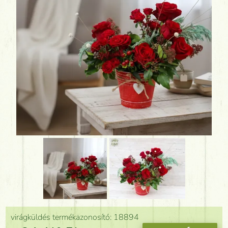
virágküldés termékazonosító: 18894