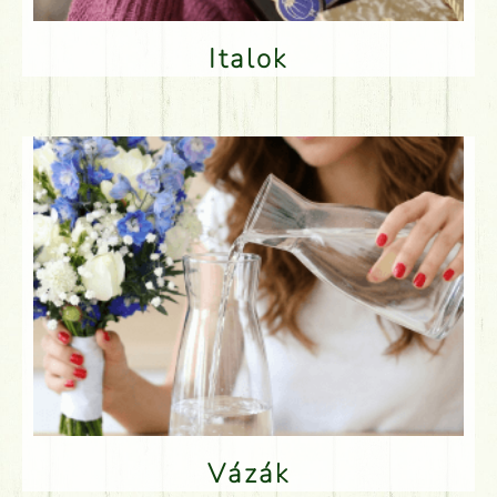
Italok
Vázák