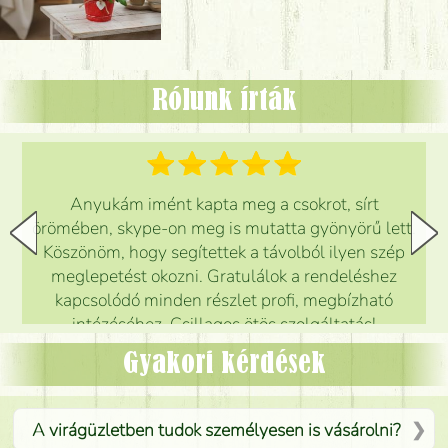
Rólunk írták
Anyukám imént kapta meg a csokrot, sírt
örömében, skype-on meg is mutatta gyönyörű lett.
Köszönöm, hogy segítettek a távolból ilyen szép
meglepetést okozni. Gratulálok a rendeléshez
kapcsolódó minden részlet profi, megbízható
intézéséhez. Csillagos ötös szolgáltatás!
Mónika
(
5
/5
)
Gyakori kérdések
A virágüzletben tudok személyesen is vásárolni?