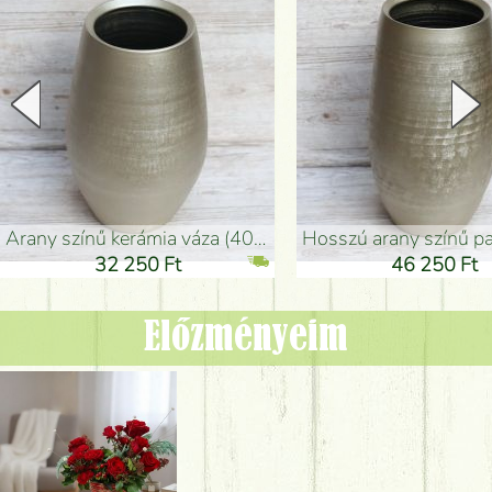
arany színű kerámia váza (40x26cm)
hosszú arany színű padlóváza
32 250 Ft
46 250 Ft
Előzményeim