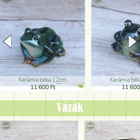
Kerámia béka 12cm
Kerámia bé
11 600 Ft
11 600
Vázák