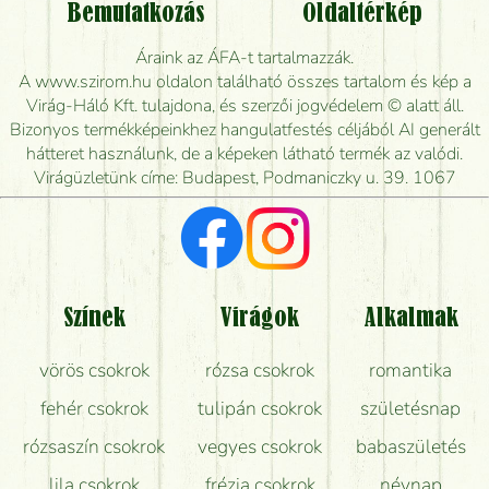
Vidékre is lehet rendelni?
Bemutatkozás
Oldaltérkép
Meddig rendelhetek virágküldést úgy, hogy még ma
Áraink az ÁFA-t tartalmazzák.
kiszállítsák?
A www.szirom.hu oldalon található összes tartalom és kép a
Virág-Háló Kft. tulajdona, és szerzői jogvédelem © alatt áll.
Mennyire gyorsan tudják elkészíteni a csokrot, és
Bizonyos termékképeinkhez hangulatfestés céljából AI generált
mikor tudják leghamarabb kiszállítani?
hátteret használunk, de a képeken látható termék az valódi.
Virágüzletünk címe: Budapest, Podmaniczky u. 39. 1067
Vörös rózsát keresek, van önöknél?
Milyen visszajelzést kapok a virágküldésről?
Tényleg azt kapom, ami a képen van?
Színek
Virágok
Alkalmak
Mit kell tudni a virágcsokrok szállításáról?
vörös csokrok
rózsa csokrok
romantika
Hogy marad a lehető legtovább friss a csokor?
fehér csokrok
tulipán csokrok
születésnap
Tudok adventi koszorút vásárolni boltban?
rózsaszín csokrok
vegyes csokrok
babaszületés
lila csokrok
frézia csokrok
névnap