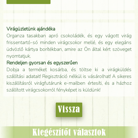
Virágüzletünk ajándéka
Organza tasakban apró csokoládék, és egy vágott virág
frissentartó-só minden virágcsokor mellé, és egy elegáns
üdvözlő kártya borítékban, amire az Ön által kért szöveget
nyomtatjuk.
Rendeljen gyorsan és egyszerűen
Dobja a terméket kosárba, és töltse ki a virágküldés
szállítási adatait! Regisztráció nélkül is vásárolhat! A sikeres
kiszállításról virágfutárunk e-mailben értesíti, és a házhoz
szállított virágcsokorról fényképet is küldünk!
Vissza
Kiegészítőt választok