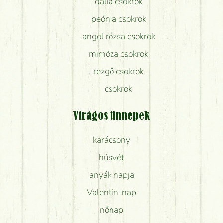
dália csokrok
peónia csokrok
angol rózsa csokrok
mimóza csokrok
rezgő csokrok
csokrok
Virágos ünnepek
karácsony
húsvét
anyák napja
Valentin-nap
nőnap