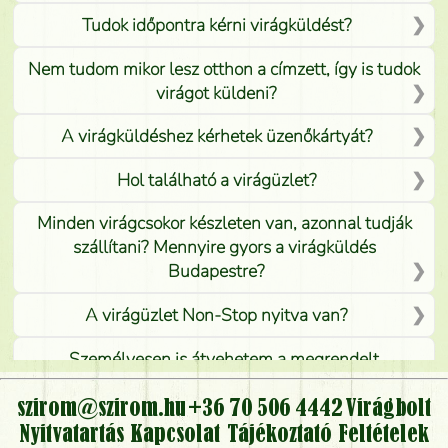
Tudok időpontra kérni virágküldést?
Nem tudom mikor lesz otthon a címzett, így is tudok
virágot küldeni?
A virágküldéshez kérhetek üzenőkártyát?
Hol található a virágüzlet?
Minden virágcsokor készleten van, azonnal tudják
szállítani? Mennyire gyors a virágküldés
Budapestre?
A virágüzlet Non-Stop nyitva van?
Személyesen is átvehetem a megrendelt
virágcsokrot, vagy csak virágküldéssel, kiszállítással
kérhető?
szirom@szirom.hu
+36 70 506 4442
Virágbolt
Nyitvatartás
Kapcsolat
Tájékoztató
Feltételek