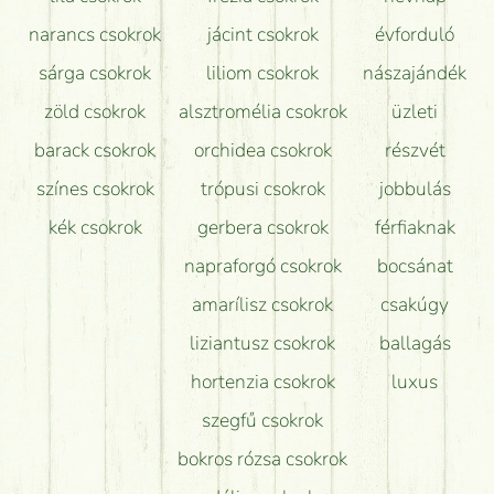
narancs csokrok
jácint csokrok
évforduló
sárga csokrok
liliom csokrok
nászajándék
zöld csokrok
alsztromélia csokrok
üzleti
barack csokrok
orchidea csokrok
részvét
színes csokrok
trópusi csokrok
jobbulás
kék csokrok
gerbera csokrok
férfiaknak
napraforgó csokrok
bocsánat
amarílisz csokrok
csakúgy
liziantusz csokrok
ballagás
hortenzia csokrok
luxus
szegfű csokrok
bokros rózsa csokrok