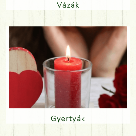
Vázák
Gyertyák