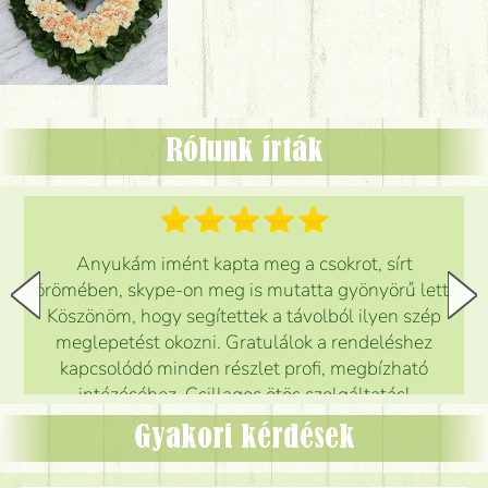
Rólunk írták
Anyukám imént kapta meg a csokrot, sírt
örömében, skype-on meg is mutatta gyönyörű lett.
Köszönöm, hogy segítettek a távolból ilyen szép
meglepetést okozni. Gratulálok a rendeléshez
kapcsolódó minden részlet profi, megbízható
intézéséhez. Csillagos ötös szolgáltatás!
Mónika
(
5
/5
)
Gyakori kérdések