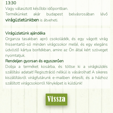
13:30
Vagy választott későbbi időpontban.
Termékünket akár budapest belvásrosában lévő
virágüzletünkben
is átveheti.
Virágüzletünk ajándéka
Organza tasakban apró csokoládék, és egy vágott virág
frissentartó-só minden virágcsokor mellé, és egy elegáns
üdvözlő kártya borítékban, amire az Ön által kért szöveget
nyomtatjuk.
Rendeljen gyorsan és egyszerűen
Dobja a terméket kosárba, és töltse ki a virágküldés
szállítási adatait! Regisztráció nélkül is vásárolhat! A sikeres
kiszállításról virágfutárunk e-mailben értesíti, és a házhoz
szállított virágcsokorról fényképet is küldünk!
Vissza