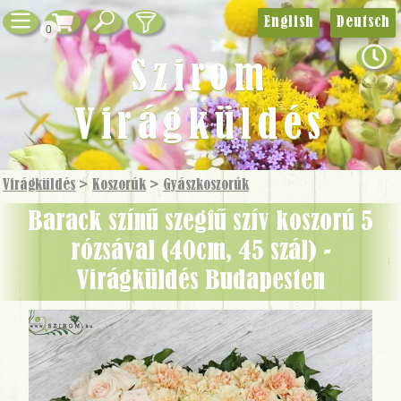
English
Deutsch
0
Szirom
Virágküldés
Virágküldés
>
Koszorúk
>
Gyászkoszorúk
barack színű szegfű szív koszorú 5
rózsával (40cm, 45 szál) -
Virágküldés Budapesten