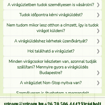
A virágüzletben tudok személyesen is vásárolni?
Tudok időpontra kérni virágküldést?
Nem tudom mikor lesz otthon a címzett, így is tudok
virágot küldeni?
A virágküldéshez kérhetek üzenőkártyát?
Hol található a virágüzlet?
Minden virágcsokor készleten van, azonnal tudják
szállítani? Mennyire gyors a virágküldés
Budapestre?
A virágüzlet Non-Stop nyitva van?
Személyesen is átvehetem a megrendelt
virágcsokrot, vagy csak virágküldéssel, kiszállítással
kérhető?
szirom@szirom.hu
+36 70 506 4442
Virágbolt