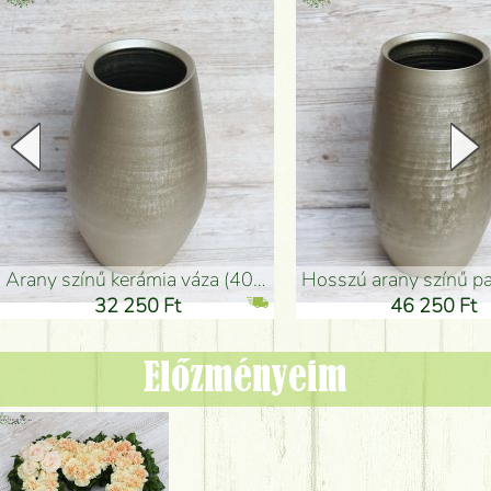
arany színű kerámia váza (40x26cm)
hosszú arany színű padlóváza
32 250 Ft
46 250 Ft
Előzményeim