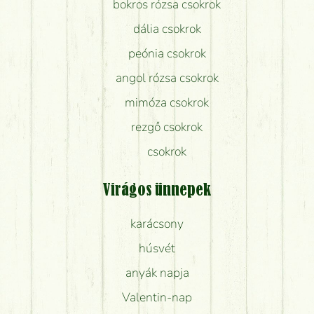
bokros rózsa csokrok
dália csokrok
peónia csokrok
angol rózsa csokrok
mimóza csokrok
rezgő csokrok
csokrok
Virágos ünnepek
karácsony
húsvét
anyák napja
Valentin-nap