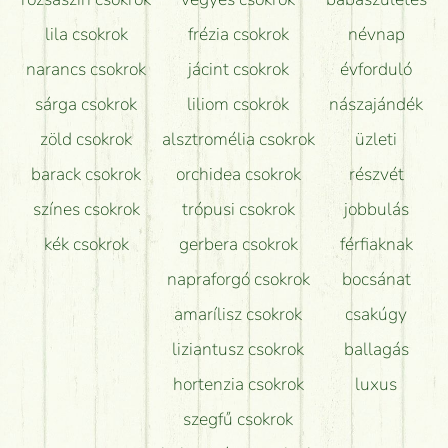
lila csokrok
frézia csokrok
névnap
narancs csokrok
jácint csokrok
évforduló
sárga csokrok
liliom csokrok
nászajándék
zöld csokrok
alsztromélia csokrok
üzleti
barack csokrok
orchidea csokrok
részvét
színes csokrok
trópusi csokrok
jobbulás
kék csokrok
gerbera csokrok
férfiaknak
napraforgó csokrok
bocsánat
amarílisz csokrok
csakúgy
liziantusz csokrok
ballagás
hortenzia csokrok
luxus
szegfű csokrok