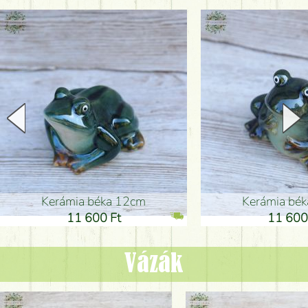
Kerámia béka 12cm
Kerámia bé
11 600 Ft
11 600
Vázák