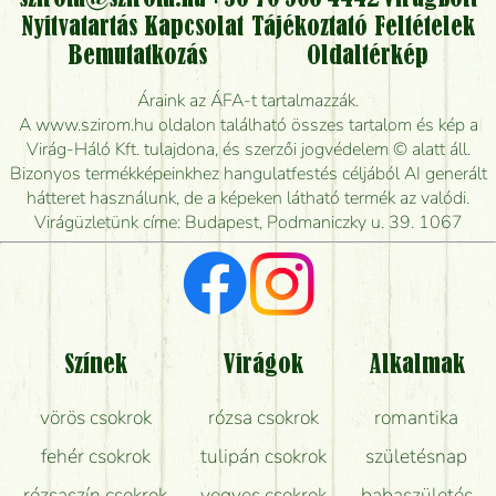
Nyitvatartás
Kapcsolat
Tájékoztató
Feltételek
Vidékre is lehet rendelni?
Bemutatkozás
Oldaltérkép
Meddig rendelhetek virágküldést úgy, hogy még ma
Áraink az ÁFA-t tartalmazzák.
kiszállítsák?
A www.szirom.hu oldalon található összes tartalom és kép a
Virág-Háló Kft. tulajdona, és szerzői jogvédelem © alatt áll.
Mennyire gyorsan tudják elkészíteni a csokrot, és
Bizonyos termékképeinkhez hangulatfestés céljából AI generált
mikor tudják leghamarabb kiszállítani?
hátteret használunk, de a képeken látható termék az valódi.
Virágüzletünk címe: Budapest, Podmaniczky u. 39. 1067
Vörös rózsát keresek, van önöknél?
Milyen visszajelzést kapok a virágküldésről?
Tényleg azt kapom, ami a képen van?
Színek
Virágok
Alkalmak
Mit kell tudni a virágcsokrok szállításáról?
vörös csokrok
rózsa csokrok
romantika
Hogy marad a lehető legtovább friss a csokor?
fehér csokrok
tulipán csokrok
születésnap
Tudok adventi koszorút vásárolni boltban?
rózsaszín csokrok
vegyes csokrok
babaszületés