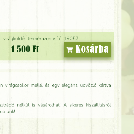
virágküldés termékazonosító: 19057
Kosárba
1 500 Ft
n virágcsokor mellé, és egy elegáns üdvözlő kártya
tráció nélkül is vásárolhat! A sikeres kiszállításról
küldünk!