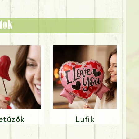
ztok
Betűzők
Lufik