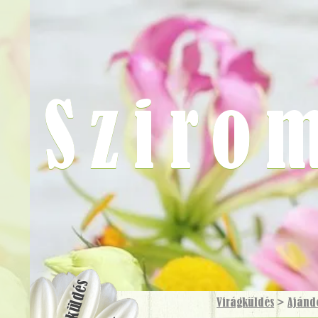
Sziro
Virágküldés
Virágküldés
>
Ajánd