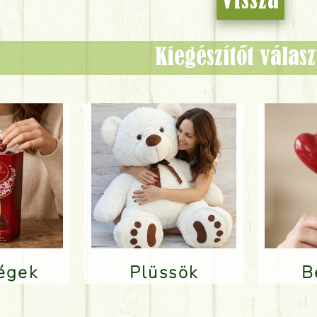
Vissza
Kiegészítőt válas
ségek
Plüssök