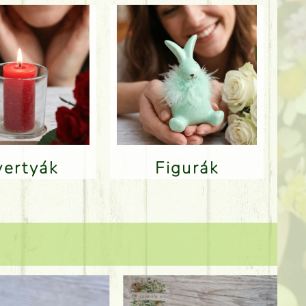
Gyertyák
Figurák