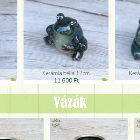
ia béka 12cm
Kerámia béka 12cm
1 600 Ft
11 600 Ft
Vázák