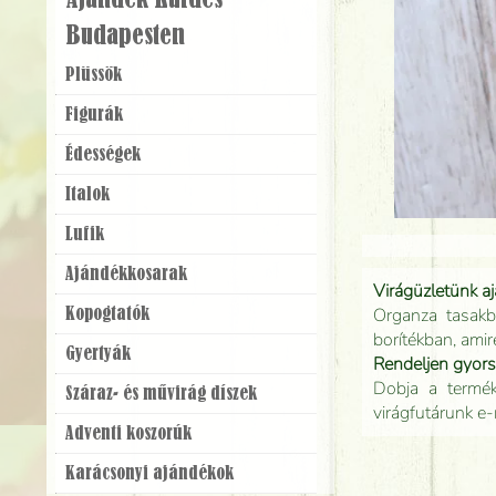
Ajándék Küldés
Budapesten
Plüssök
Figurák
Édességek
Italok
Lufik
Ajándék­kosarak
Virágüzletünk a
Organza tasakb
Kopogtatók
borítékban, amir
Gyertyák
Rendeljen gyor
Dobja a terméke
Száraz- és művirág díszek
virágfutárunk e-
Adventi koszorúk
Karácsonyi ajándékok