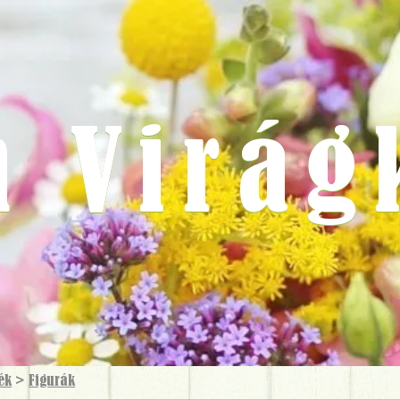
m Virág
ék
>
Figurák