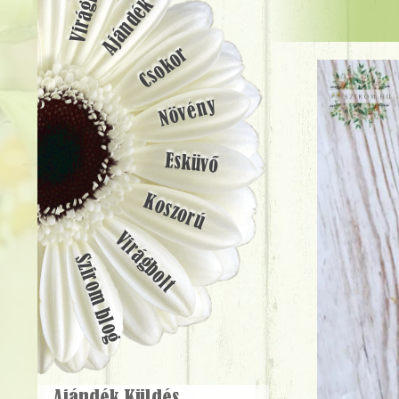
Ajándék
Csokor
Növény
Esküvő
Koszorú
Virágbolt
Szirom blog