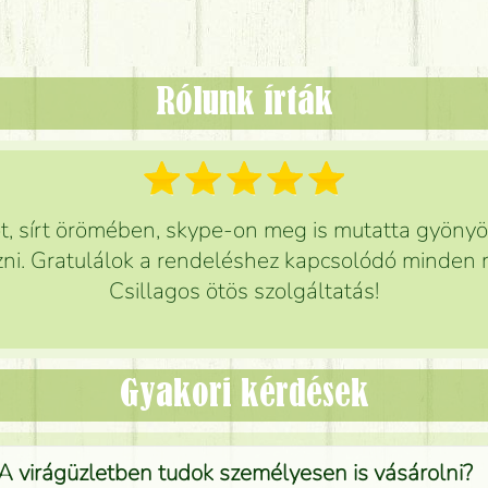
Rólunk írták
 sírt örömében, skype-on meg is mutatta gyönyör
ni. Gratulálok a rendeléshez kapcsolódó minden r
Csillagos ötös szolgáltatás!
Gyakori kérdések
A virágüzletben tudok személyesen is vásárolni?