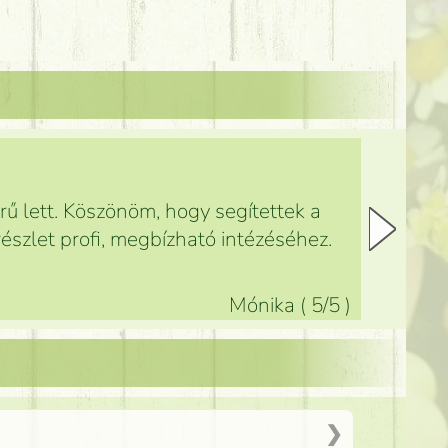
ű lett. Köszönöm, hogy segítettek a
észlet profi, megbízható intézéséhez.
Mónika
(
5
/5
)