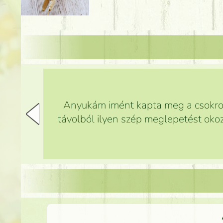
Anyukám imént kapta meg a csokrot,
távolból ilyen szép meglepetést okoz