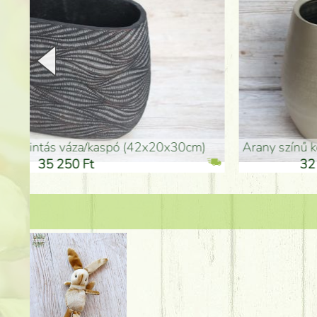
arany színű kerámia váza (40x26cm)
hosszú arany színű p
32 250 Ft
46 25