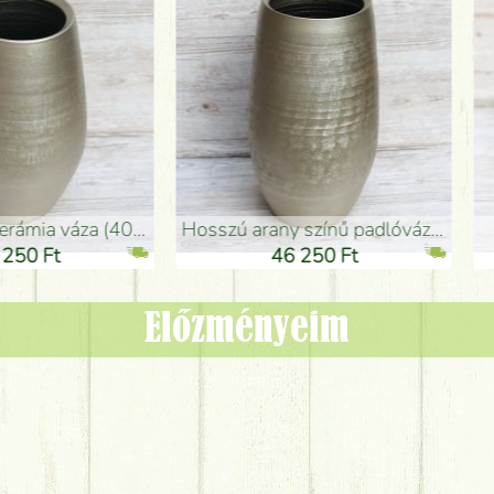
adlóváza (50x29cm)
fekete design váza (15x20cm)
0 Ft
11 250 Ft
Előzményeim