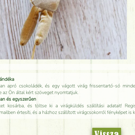
jándéka
an apró csokoládék, és egy vágott virág frissentartó-só minde
e az Ön által kért szöveget nyomtatjuk.
san és egyszerűen
t kosárba, és töltse ki a virágküldés szállítási adatait! Regisz
mailben értesíti, és a házhoz szállított virágcsokorról fényképet is 