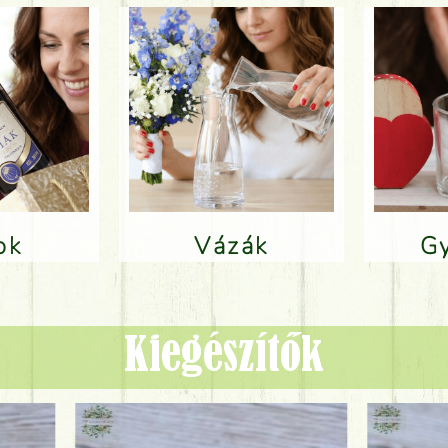
lok
Vázák
Kiegészítők