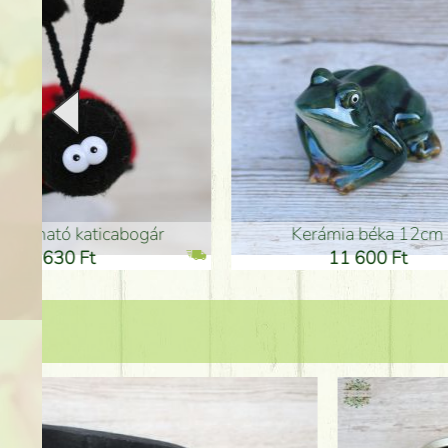
Kerámia béka 12cm
Kerám
11 600 Ft
1