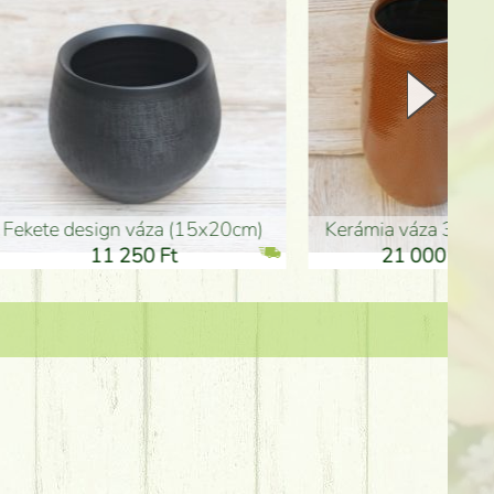
Kerámia váza 35*21cm
ballagó fiú fa betűző (10c
21 000 Ft
1 300 Ft