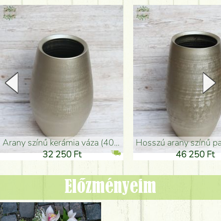
arany színű kerámia váza (40x26cm)
hosszú arany színű padlóváza
32 250 Ft
46 250 Ft
Előzményeim