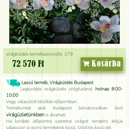
virágküldés termékazonosító: 379
72 570 Ft
Kosárba
Lassú termék, Virágküldés Budapest
Legkorábbi virágküldés virágfutárral:
holnap 8:00-
10:00
Vagy választott későbbi időpontban.
Termékünket akár budapest belvásrosában lévő
virágüzletünkben
is átveheti.
Ha korábbi időpontra szeretne virágot rendelni, kérjük
válasszon a gyors termékeink közül. (zöld kis kocsi jel)