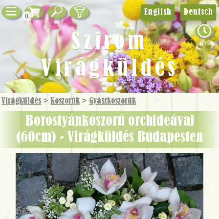
English
Deutsch
0
Szirom
Virágküldés
Virágküldés
>
Koszorúk
>
Gyászkoszorúk
borostyánkoszorú orchideával
(60cm) - Virágküldés Budapesten