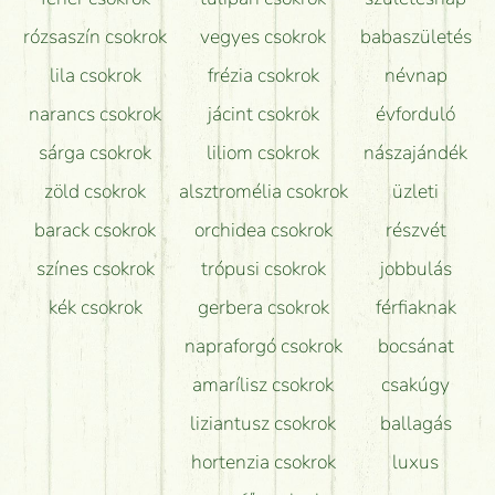
Tudok adventi koszorút vásárolni boltban?
rózsaszín csokrok
vegyes csokrok
babaszületés
lila csokrok
frézia csokrok
névnap
narancs csokrok
jácint csokrok
évforduló
sárga csokrok
liliom csokrok
nászajándék
zöld csokrok
alsztromélia csokrok
üzleti
barack csokrok
orchidea csokrok
részvét
színes csokrok
trópusi csokrok
jobbulás
kék csokrok
gerbera csokrok
férfiaknak
napraforgó csokrok
bocsánat
amarílisz csokrok
csakúgy
liziantusz csokrok
ballagás
hortenzia csokrok
luxus