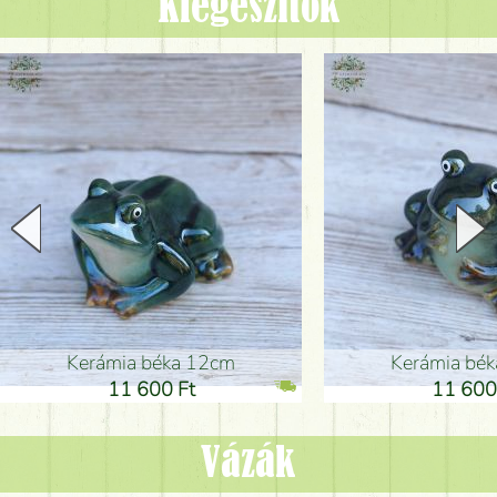
Kiegészítők
Kerámia béka 12cm
Kerámia bé
11 600 Ft
11 600
Vázák