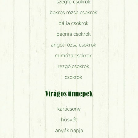
szegfű csokrok
bokros rózsa csokrok
dália csokrok
peónia csokrok
angol rózsa csokrok
mimóza csokrok
rezgő csokrok
csokrok
Virágos ünnepek
karácsony
húsvét
anyák napja