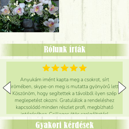
Rólunk írták
Anyukám imént kapta meg a csokrot, sírt
örömében, skype-on meg is mutatta gyönyörű lett.
Köszönöm, hogy segítettek a távolból ilyen szép
meglepetést okozni. Gratulálok a rendeléshez
kapcsolódó minden részlet profi, megbízható
intézéséhez. Csillagos ötös szolgáltatás!
Mónika
(
5
/5
)
Gyakori kérdések