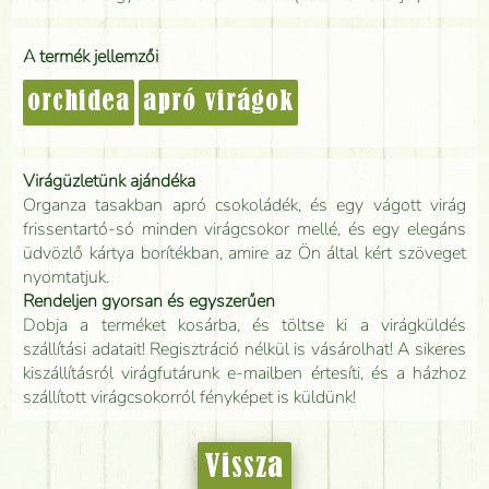
A termék jellemzői
orchidea
apró virágok
Virágüzletünk ajándéka
Organza tasakban apró csokoládék, és egy vágott virág
frissentartó-só minden virágcsokor mellé, és egy elegáns
üdvözlő kártya borítékban, amire az Ön által kért szöveget
nyomtatjuk.
Rendeljen gyorsan és egyszerűen
Dobja a terméket kosárba, és töltse ki a virágküldés
szállítási adatait! Regisztráció nélkül is vásárolhat! A sikeres
kiszállításról virágfutárunk e-mailben értesíti, és a házhoz
szállított virágcsokorról fényképet is küldünk!
Vissza