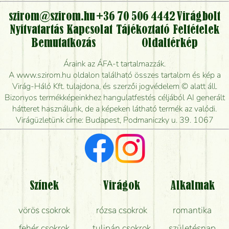
virágcsokrot, vagy csak virágküldéssel, kiszállítással
kérhető?
szirom@szirom.hu
+36 70 506 4442
Virágbolt
Nyitvatartás
Kapcsolat
Tájékoztató
Feltételek
Vidékre is lehet rendelni?
Bemutatkozás
Oldaltérkép
Meddig rendelhetek virágküldést úgy, hogy még ma
Áraink az ÁFA-t tartalmazzák.
kiszállítsák?
A www.szirom.hu oldalon található összes tartalom és kép a
Virág-Háló Kft. tulajdona, és szerzői jogvédelem © alatt áll.
Mennyire gyorsan tudják elkészíteni a csokrot, és
Bizonyos termékképeinkhez hangulatfestés céljából AI generált
mikor tudják leghamarabb kiszállítani?
hátteret használunk, de a képeken látható termék az valódi.
Virágüzletünk címe: Budapest, Podmaniczky u. 39. 1067
Vörös rózsát keresek, van önöknél?
Milyen visszajelzést kapok a virágküldésről?
Tényleg azt kapom, ami a képen van?
Színek
Virágok
Alkalmak
Mit kell tudni a virágcsokrok szállításáról?
vörös csokrok
rózsa csokrok
romantika
Hogy marad a lehető legtovább friss a csokor?
fehér csokrok
tulipán csokrok
születésnap