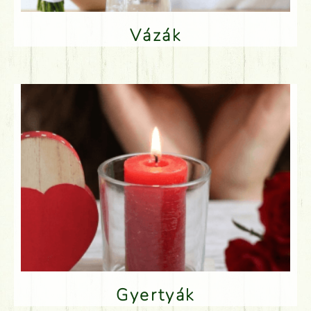
Vázák
Gyertyák