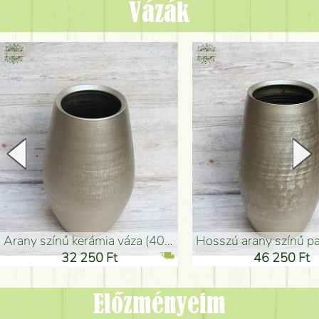
Vázák
arany színű kerámia váza (40x26cm)
hosszú arany színű padlóváza
32 250 Ft
46 250 Ft
Előzményeim