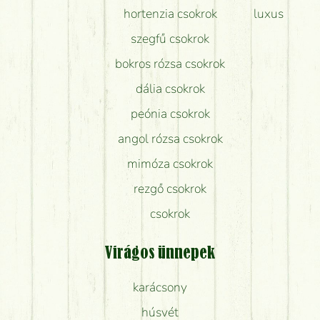
hortenzia csokrok
luxus
szegfű csokrok
bokros rózsa csokrok
dália csokrok
peónia csokrok
angol rózsa csokrok
mimóza csokrok
rezgő csokrok
csokrok
Virágos ünnepek
karácsony
húsvét