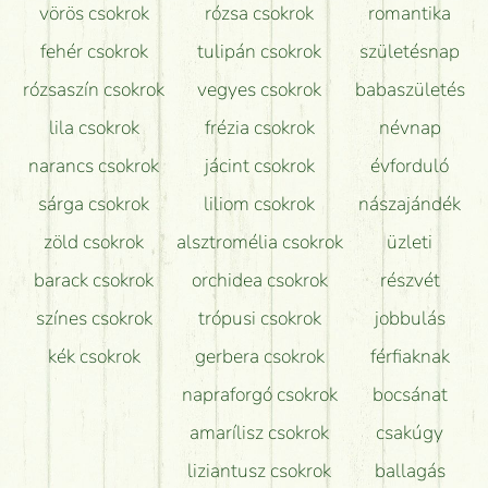
vörös csokrok
rózsa csokrok
romantika
Hogy marad a lehető legtovább friss a csokor?
fehér csokrok
tulipán csokrok
születésnap
Tudok adventi koszorút vásárolni boltban?
rózsaszín csokrok
vegyes csokrok
babaszületés
lila csokrok
frézia csokrok
névnap
narancs csokrok
jácint csokrok
évforduló
sárga csokrok
liliom csokrok
nászajándék
zöld csokrok
alsztromélia csokrok
üzleti
barack csokrok
orchidea csokrok
részvét
színes csokrok
trópusi csokrok
jobbulás
kék csokrok
gerbera csokrok
férfiaknak
napraforgó csokrok
bocsánat
amarílisz csokrok
csakúgy
liziantusz csokrok
ballagás