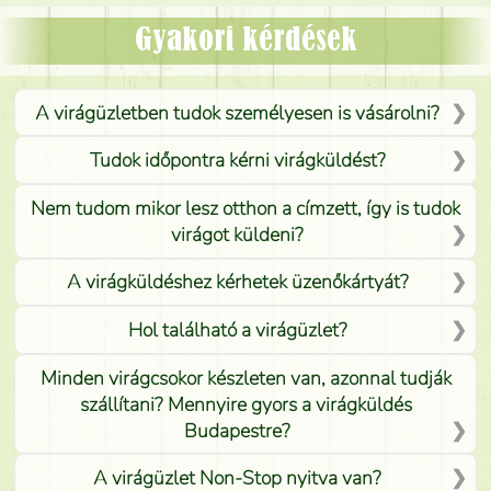
Mónika
(
5
/5
)
Gyakori kérdések
A virágüzletben tudok személyesen is vásárolni?
Tudok időpontra kérni virágküldést?
Nem tudom mikor lesz otthon a címzett, így is tudok
virágot küldeni?
A virágküldéshez kérhetek üzenőkártyát?
Hol található a virágüzlet?
Minden virágcsokor készleten van, azonnal tudják
szállítani? Mennyire gyors a virágküldés
Budapestre?
A virágüzlet Non-Stop nyitva van?