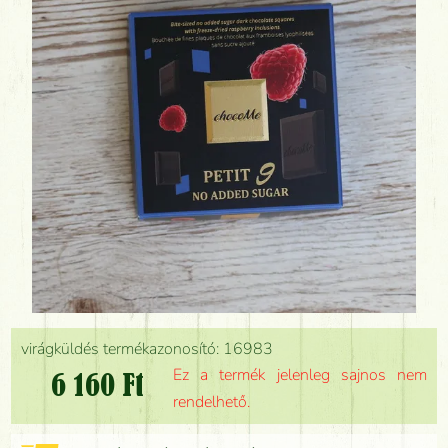
virágküldés termékazonosító: 16983
Ez a termék jelenleg sajnos nem
6 160 Ft
rendelhető.