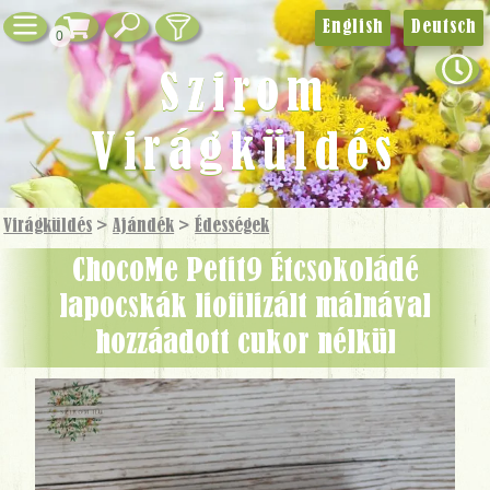
English
Deutsch
0
Szirom
Virágküldés
Virágküldés
>
Ajándék
>
Édességek
chocoMe Petit9 Étcsokoládé
lapocskák liofilizált málnával
hozzáadott cukor nélkül