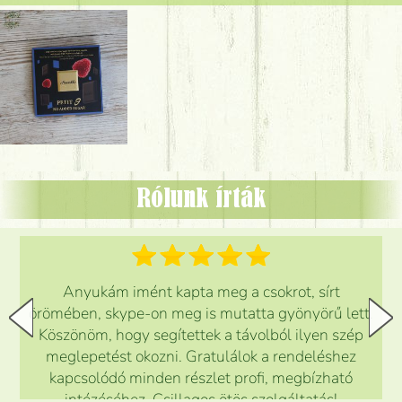
Rólunk írták
Anyukám imént kapta meg a csokrot, sírt
örömében, skype-on meg is mutatta gyönyörű lett.
Köszönöm, hogy segítettek a távolból ilyen szép
meglepetést okozni. Gratulálok a rendeléshez
kapcsolódó minden részlet profi, megbízható
intézéséhez. Csillagos ötös szolgáltatás!