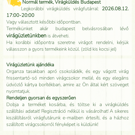
Normál termék, Virágküldés Budapest
Legkorábbi virágküldés virágfutárral:
2026.08.12.
17:00-20:00
Vagy választott későbbi időpontban.
Termékünket akár budapest belvásrosában lévő
virágüzletünkben
is átveheti.
Ha korábbi időpontra szeretne virágot rendelni, kérjük
válasszon a gyors termékeink közül. (zöld kis kocsi jel)
Virágüzletünk ajándéka
Organza tasakban apró csokoládék, és egy vágott virág
frissentartó-só minden virágcsokor mellé, és egy elegáns
üdvözlő kártya borítékban, amire az Ön által kért szöveget
nyomtatjuk.
Rendeljen gyorsan és egyszerűen
Dobja a terméket kosárba, és töltse ki a virágküldés
szállítási adatait! Regisztráció nélkül is vásárolhat! A sikeres
kiszállításról virágfutárunk e-mailben értesíti, és a házhoz
szállított virágcsokorról fényképet is küldünk!