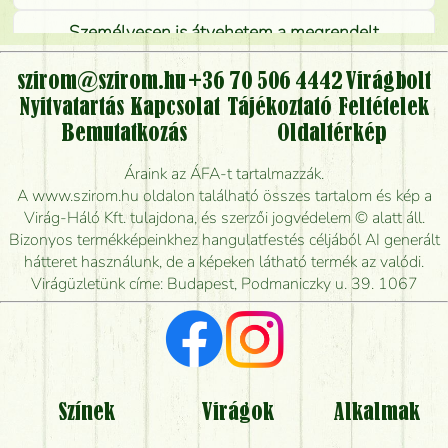
Személyesen is átvehetem a megrendelt
virágcsokrot, vagy csak virágküldéssel, kiszállítással
kérhető?
szirom@szirom.hu
+36 70 506 4442
Virágbolt
Nyitvatartás
Kapcsolat
Tájékoztató
Feltételek
Vidékre is lehet rendelni?
Bemutatkozás
Oldaltérkép
Meddig rendelhetek virágküldést úgy, hogy még ma
Áraink az ÁFA-t tartalmazzák.
kiszállítsák?
A www.szirom.hu oldalon található összes tartalom és kép a
Virág-Háló Kft. tulajdona, és szerzői jogvédelem © alatt áll.
Mennyire gyorsan tudják elkészíteni a csokrot, és
Bizonyos termékképeinkhez hangulatfestés céljából AI generált
mikor tudják leghamarabb kiszállítani?
hátteret használunk, de a képeken látható termék az valódi.
Virágüzletünk címe: Budapest, Podmaniczky u. 39. 1067
Vörös rózsát keresek, van önöknél?
Milyen visszajelzést kapok a virágküldésről?
Tényleg azt kapom, ami a képen van?
Színek
Virágok
Alkalmak
Mit kell tudni a virágcsokrok szállításáról?