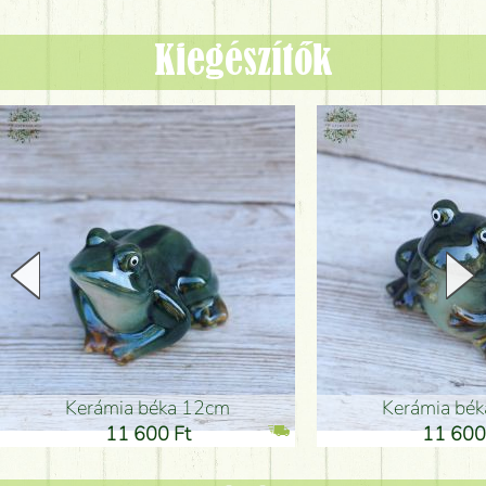
Kiegészítők
Kerámia béka 12cm
Kerámia bé
11 600 Ft
11 600