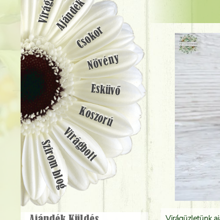
Ajándék
Csokor
Növény
Esküvő
Koszorú
Virágbolt
Szirom blog
Virágüzletünk a