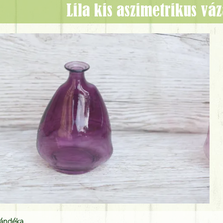
lila kis aszimetrikus vá
jándéka