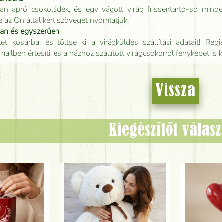
an apró csokoládék, és egy vágott virág frissentartó-só minde
e az Ön által kért szöveget nyomtatjuk.
san és egyszerűen
t kosárba, és töltse ki a virágküldés szállítási adatait! Regisz
mailben értesíti, és a házhoz szállított virágcsokorról fényképet is 
Vissza
Kiegészítőt válas