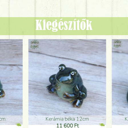
Kiegészítők
ia béka 12cm
Kerámia béka 12cm
1 600 Ft
11 600 Ft