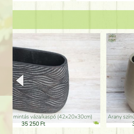
arany színű kerámia váza (40x26cm)
hosszú arany színű p
32 250 Ft
46 25