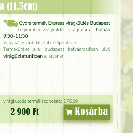
za (11,5cm)
Gyors termék, Express virágküldés Budapest
Legkorábbi virágküldés virágfutárral:
holnap
9:30-11:30
Vagy választott későbbi időpontban.
Termékünket akár budapest belvásrosában lévő
virágüzletünkben
is átveheti.
virágküldés termékazonosító: 17629
Kosárba
2 900 Ft