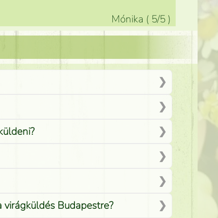
Mónika
(
5
/5
)
küldeni?
 a virágküldés Budapestre?