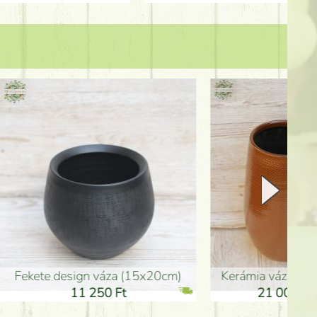
Kerámia váza 35*21cm
ballagó fiú fa betűző (10c
21 000 Ft
1 300 Ft