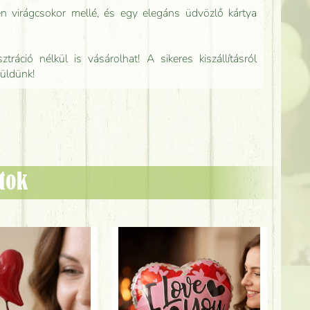
n virágcsokor mellé, és egy elegáns üdvözlő kártya
tráció nélkül is vásárolhat! A sikeres kiszállításról
küldünk!
ztok