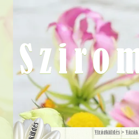
Sziro
Virágküldés
Virágküldés
>
Vázák