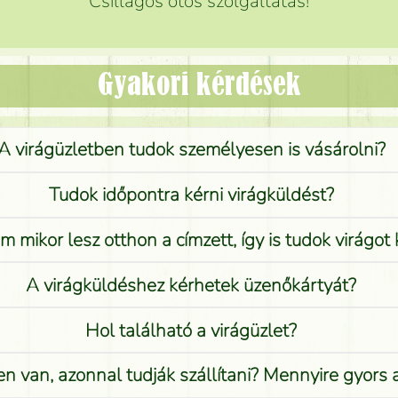
Csillagos ötös szolgáltatás!
Gyakori kérdések
A virágüzletben tudok személyesen is vásárolni?
Tudok időpontra kérni virágküldést?
 mikor lesz otthon a címzett, így is tudok virágot 
A virágküldéshez kérhetek üzenőkártyát?
Hol található a virágüzlet?
n van, azonnal tudják szállítani? Mennyire gyors