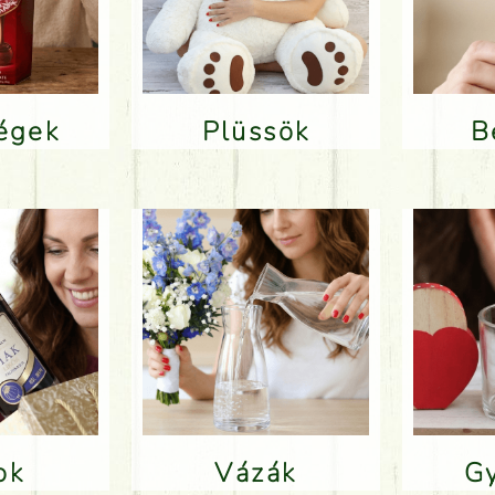
ségek
Plüssök
lok
Vázák