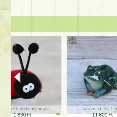
Kerámia béka 12cm
Kerám
11 600 Ft
1