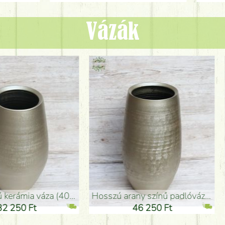
Vázák
adlóváza (50x29cm)
fekete design váza (15x20cm)
0 Ft
11 250 Ft