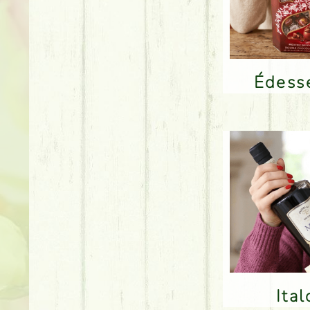
Édes
Ita