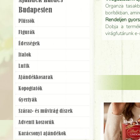
Ajándék Küldés
Organza tasakb
Budapesten
borítékban, amir
Rendeljen gyor
Plüssök
Dobja a terméke
Figurák
virágfutárunk e-
Édességek
Italok
Lufik
Ajándék­kosarak
Kopogtatók
Gyertyák
Száraz- és művirág díszek
Adventi koszorúk
Karácsonyi ajándékok