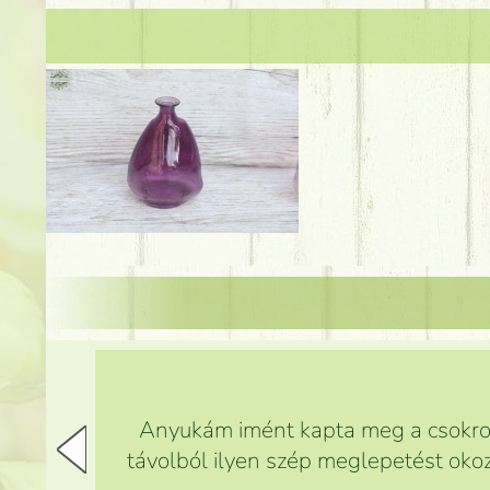
Anyukám imént kapta meg a csokrot,
távolból ilyen szép meglepetést okoz