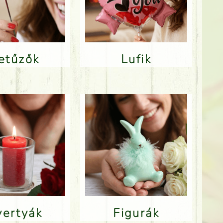
Betűzők
Lufik
Gyertyák
Figurák