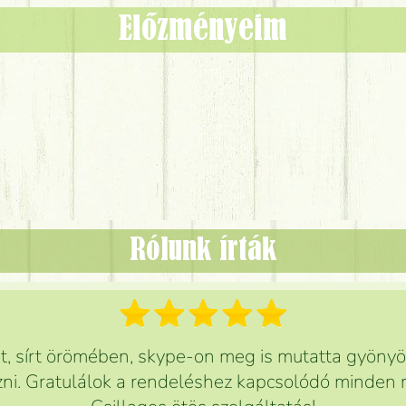
Előzményeim
Rólunk írták
 sírt örömében, skype-on meg is mutatta gyönyör
ni. Gratulálok a rendeléshez kapcsolódó minden r