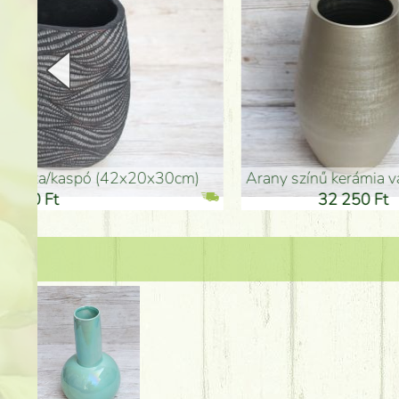
arany színű kerámia váza (40x26cm)
hosszú arany színű p
32 250 Ft
46 25