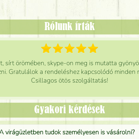
Rólunk írták
 sírt örömében, skype-on meg is mutatta gyönyör
ni. Gratulálok a rendeléshez kapcsolódó minden r
Csillagos ötös szolgáltatás!
Gyakori kérdések
A virágüzletben tudok személyesen is vásárolni?