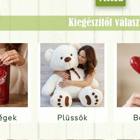
Kiegészítőt válas
ségek
Plüssök