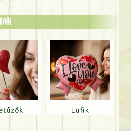
ztok
Betűzők
Lufik