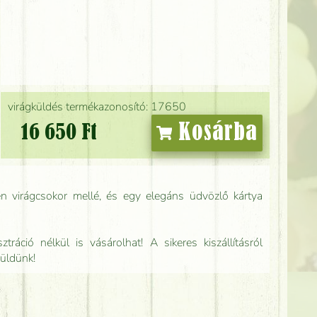
virágküldés termékazonosító: 17650
Kosárba
16 650 Ft
n virágcsokor mellé, és egy elegáns üdvözlő kártya
tráció nélkül is vásárolhat! A sikeres kiszállításról
küldünk!