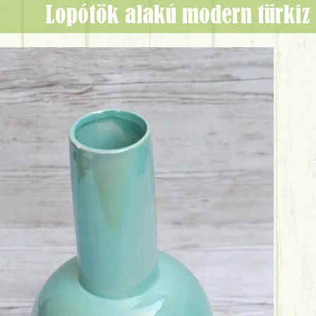
lopótök alakú modern türkiz