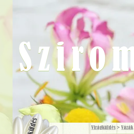
Sziro
Virágküldés
Virágküldés
>
Vázák