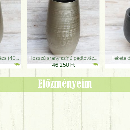
adlóváza (50x29cm)
fekete design váza (15x20cm)
0 Ft
11 250 Ft
Előzményeim