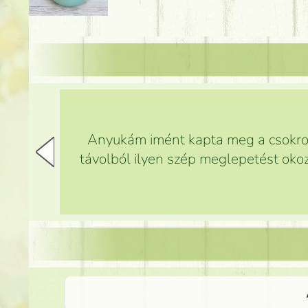
Anyukám imént kapta meg a csokrot,
távolból ilyen szép meglepetést okoz