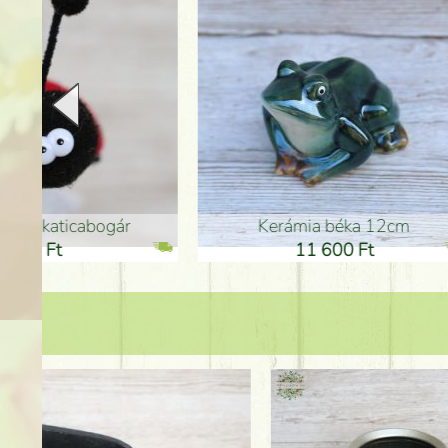
Kerámia béka 12cm
Kerám
11 600 Ft
1