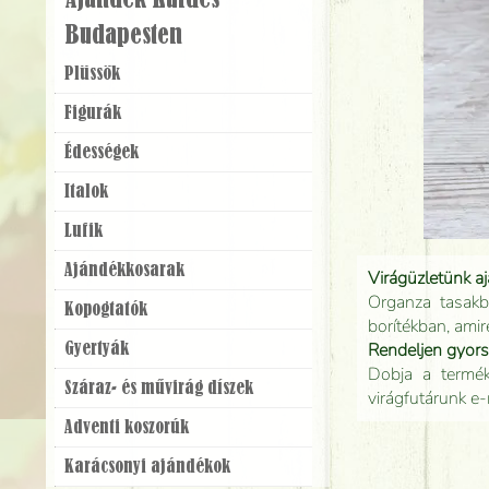
Ajándék Küldés
Budapesten
Plüssök
Figurák
Édességek
Italok
Lufik
Ajándék­kosarak
Virágüzletünk a
Organza tasakb
Kopogtatók
borítékban, amir
Rendeljen gyor
Gyertyák
Dobja a terméke
Száraz- és művirág díszek
virágfutárunk e-
Adventi koszorúk
Karácsonyi ajándékok