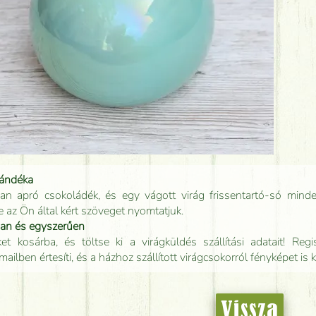
jándéka
an apró csokoládék, és egy vágott virág frissentartó-só minde
e az Ön által kért szöveget nyomtatjuk.
san és egyszerűen
t kosárba, és töltse ki a virágküldés szállítási adatait! Regisz
mailben értesíti, és a házhoz szállított virágcsokorról fényképet is 
Vissza