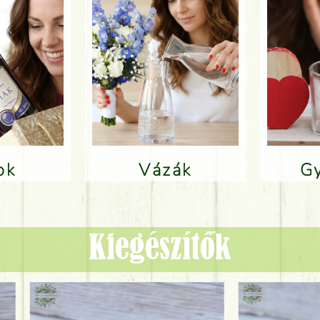
lok
Vázák
Kiegészítők