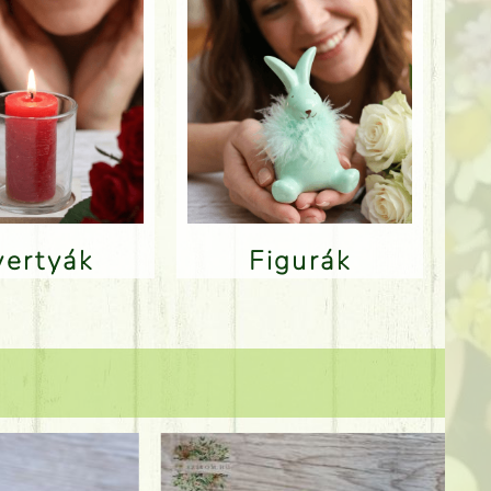
Gyertyák
Figurák