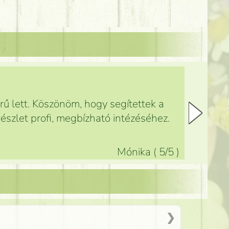
ű lett. Köszönöm, hogy segítettek a
észlet profi, megbízható intézéséhez.
Mónika
(
5
/5
)