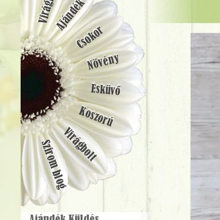
Ajándék
Csokor
Növény
Esküvő
Koszorú
Virágbolt
Szirom blog