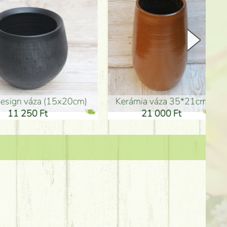
Kerámia váza 35*21cm
ballagó fiú fa betűző (10c
21 000 Ft
1 300 Ft