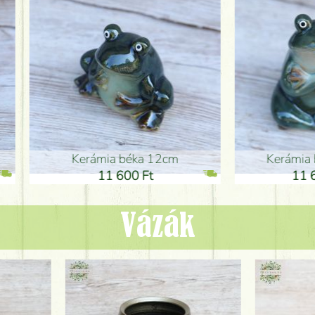
ia béka 12cm
Kerámia béka 12cm
1 600 Ft
11 600 Ft
Vázák