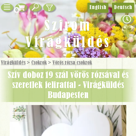
English
Deutsch
0
Szirom
Virágküldés
Virágküldés
>
Csokrok
>
Vörös rózsa csokrok
szív doboz 19 szál vörös rózsával és
szeretlek felirattal - Virágküldés
Budapesten