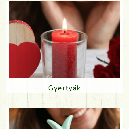
Gyertyák