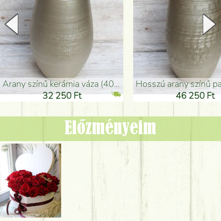
arany színű kerámia váza (40x26cm)
hosszú arany színű padlóváza
32 250 Ft
46 250 Ft
Előzményeim