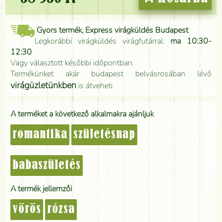
Gyors termék, Express virágküldés Budapest
Legkorábbi virágküldés virágfutárral:
ma 10:30-
12:30
Vagy választott későbbi időpontban.
Termékünket akár budapest belvásrosában lévő
virágüzletünkben
is átveheti.
A terméket a következő alkalmakra ajánljuk
romantika
születésnap
babaszületés
A termék jellemzői
vörös
rózsa