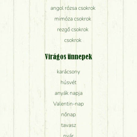
angol rózsa csokrok
mimóza csokrok
rezgő csokrok
csokrok
Virágos ünnepek
karácsony
húsvét
anyák napja
Valentin-nap
nőnap
tavasz
nyár