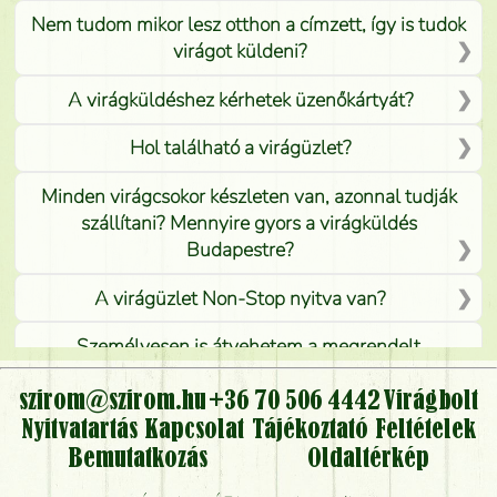
Nem tudom mikor lesz otthon a címzett, így is tudok
virágot küldeni?
A virágküldéshez kérhetek üzenőkártyát?
Hol található a virágüzlet?
Minden virágcsokor készleten van, azonnal tudják
szállítani? Mennyire gyors a virágküldés
Budapestre?
A virágüzlet Non-Stop nyitva van?
Személyesen is átvehetem a megrendelt
virágcsokrot, vagy csak virágküldéssel, kiszállítással
kérhető?
szirom@szirom.hu
+36 70 506 4442
Virágbolt
Nyitvatartás
Kapcsolat
Tájékoztató
Feltételek
Vidékre is lehet rendelni?
Bemutatkozás
Oldaltérkép
Meddig rendelhetek virágküldést úgy, hogy még ma