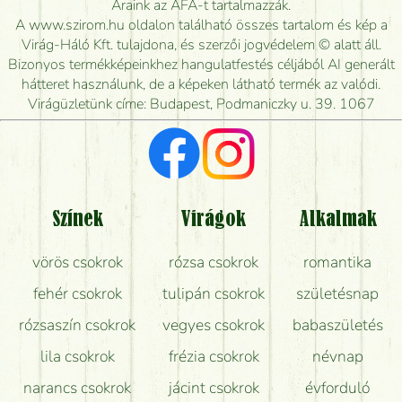
Áraink az ÁFA-t tartalmazzák.
kiszállítsák?
A www.szirom.hu oldalon található összes tartalom és kép a
Virág-Háló Kft. tulajdona, és szerzői jogvédelem © alatt áll.
Mennyire gyorsan tudják elkészíteni a csokrot, és
Bizonyos termékképeinkhez hangulatfestés céljából AI generált
mikor tudják leghamarabb kiszállítani?
hátteret használunk, de a képeken látható termék az valódi.
Virágüzletünk címe: Budapest, Podmaniczky u. 39. 1067
Vörös rózsát keresek, van önöknél?
Milyen visszajelzést kapok a virágküldésről?
Tényleg azt kapom, ami a képen van?
Színek
Virágok
Alkalmak
Mit kell tudni a virágcsokrok szállításáról?
vörös csokrok
rózsa csokrok
romantika
Hogy marad a lehető legtovább friss a csokor?
fehér csokrok
tulipán csokrok
születésnap
Tudok adventi koszorút vásárolni boltban?
rózsaszín csokrok
vegyes csokrok
babaszületés
lila csokrok
frézia csokrok
névnap
narancs csokrok
jácint csokrok
évforduló