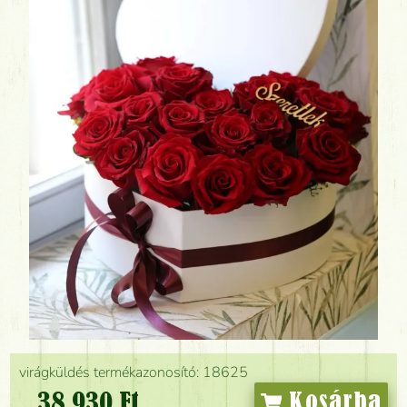
virágküldés termékazonosító: 18625
38 930 Ft
Kosárba