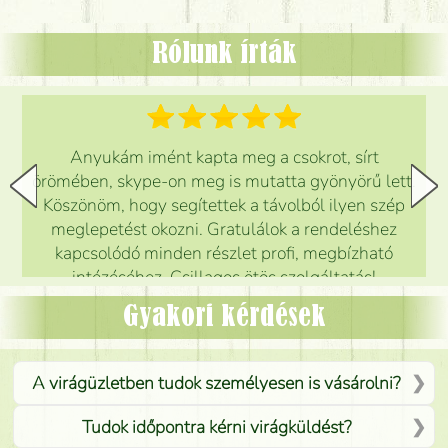
Rólunk írták
Anyukám imént kapta meg a csokrot, sírt
örömében, skype-on meg is mutatta gyönyörű lett.
Köszönöm, hogy segítettek a távolból ilyen szép
meglepetést okozni. Gratulálok a rendeléshez
kapcsolódó minden részlet profi, megbízható
intézéséhez. Csillagos ötös szolgáltatás!
Mónika
(
5
/5
)
Gyakori kérdések
A virágüzletben tudok személyesen is vásárolni?
Tudok időpontra kérni virágküldést?