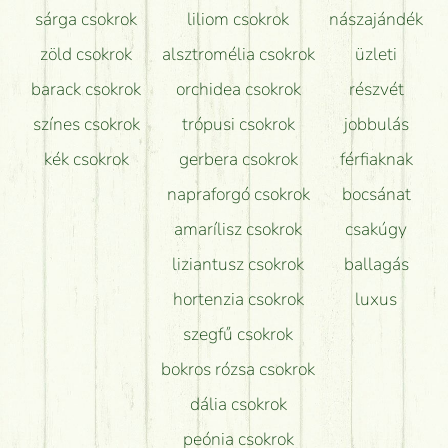
sárga csokrok
liliom csokrok
nászajándék
zöld csokrok
alsztromélia csokrok
üzleti
barack csokrok
orchidea csokrok
részvét
színes csokrok
trópusi csokrok
jobbulás
kék csokrok
gerbera csokrok
férfiaknak
napraforgó csokrok
bocsánat
amarílisz csokrok
csakúgy
liziantusz csokrok
ballagás
hortenzia csokrok
luxus
szegfű csokrok
bokros rózsa csokrok
dália csokrok
peónia csokrok