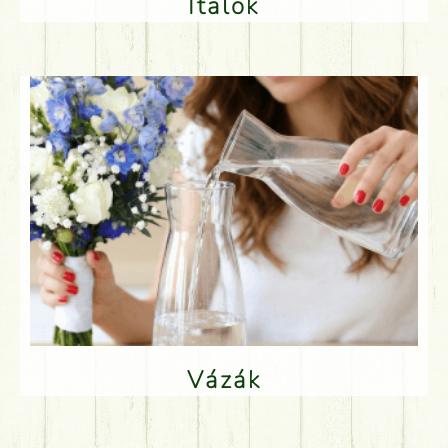
Italok
Vázák