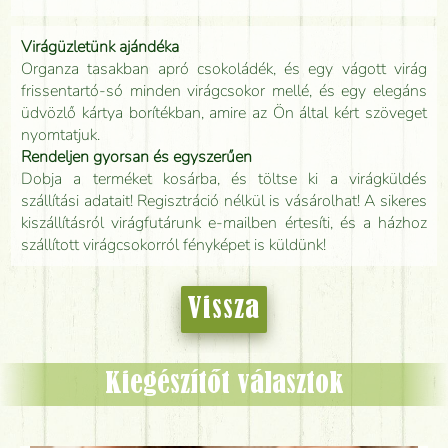
Virágüzletünk ajándéka
Organza tasakban apró csokoládék, és egy vágott virág
frissentartó-só minden virágcsokor mellé, és egy elegáns
üdvözlő kártya borítékban, amire az Ön által kért szöveget
nyomtatjuk.
Rendeljen gyorsan és egyszerűen
Dobja a terméket kosárba, és töltse ki a virágküldés
szállítási adatait! Regisztráció nélkül is vásárolhat! A sikeres
kiszállításról virágfutárunk e-mailben értesíti, és a házhoz
szállított virágcsokorról fényképet is küldünk!
Vissza
Kiegészítőt választok