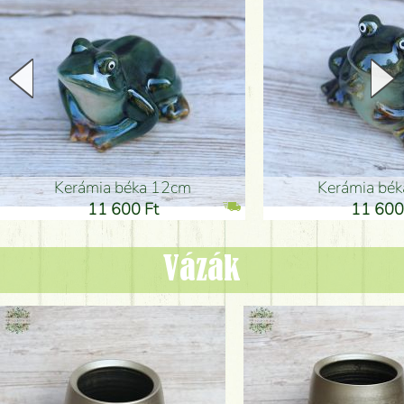
Kerámia béka 12cm
Kerámia bé
11 600 Ft
11 600
Vázák