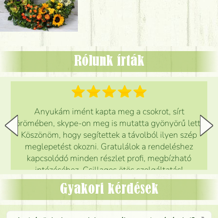
Rólunk írták
Anyukám imént kapta meg a csokrot, sírt
örömében, skype-on meg is mutatta gyönyörű lett.
Köszönöm, hogy segítettek a távolból ilyen szép
meglepetést okozni. Gratulálok a rendeléshez
kapcsolódó minden részlet profi, megbízható
intézéséhez. Csillagos ötös szolgáltatás!
Mónika
(
5
/5
)
Gyakori kérdések