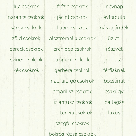
lila csokrok
frézia csokrok
névnap
narancs csokrok
jácint csokrok
évforduló
sárga csokrok
liliom csokrok
nászajándék
zöld csokrok
alsztromélia csokrok
üzleti
barack csokrok
orchidea csokrok
részvét
színes csokrok
trópusi csokrok
jobbulás
kék csokrok
gerbera csokrok
férfiaknak
napraforgó csokrok
bocsánat
amarílisz csokrok
csakúgy
liziantusz csokrok
ballagás
hortenzia csokrok
luxus
szegfű csokrok
bokros rózsa csokrok