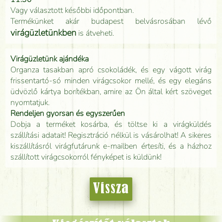
Vagy választott későbbi időpontban.
Termékünket akár budapest belvásrosában lévő
virágüzletünkben
is átveheti.
Virágüzletünk ajándéka
Organza tasakban apró csokoládék, és egy vágott virág
frissentartó-só minden virágcsokor mellé, és egy elegáns
üdvözlő kártya borítékban, amire az Ön által kért szöveget
nyomtatjuk.
Rendeljen gyorsan és egyszerűen
Dobja a terméket kosárba, és töltse ki a virágküldés
szállítási adatait! Regisztráció nélkül is vásárolhat! A sikeres
kiszállításról virágfutárunk e-mailben értesíti, és a házhoz
szállított virágcsokorról fényképet is küldünk!
Vissza