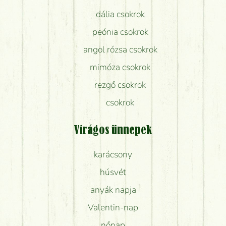
dália csokrok
peónia csokrok
angol rózsa csokrok
mimóza csokrok
rezgő csokrok
csokrok
Virágos ünnepek
karácsony
húsvét
anyák napja
Valentin-nap
nőnap