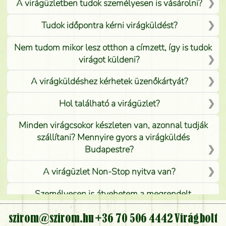
A virágüzletben tudok személyesen is vásárolni?
Tudok időpontra kérni virágküldést?
Nem tudom mikor lesz otthon a címzett, így is tudok
virágot küldeni?
A virágküldéshez kérhetek üzenőkártyát?
Hol található a virágüzlet?
Minden virágcsokor készleten van, azonnal tudják
szállítani? Mennyire gyors a virágküldés
Budapestre?
A virágüzlet Non-Stop nyitva van?
Személyesen is átvehetem a megrendelt
virágcsokrot, vagy csak virágküldéssel, kiszállítással
kérhető?
szirom@szirom.hu
+36 70 506 4442
Virágbolt