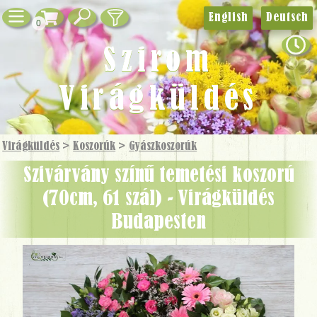
English
Deutsch
0
Szirom
Virágküldés
Virágküldés
>
Koszorúk
>
Gyászkoszorúk
szivárvány színű temetési koszorú
(70cm, 61 szál) - Virágküldés
Budapesten