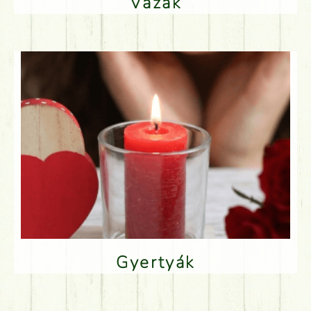
Vázák
Gyertyák