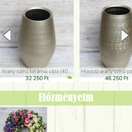
arany színű kerámia váza (40x26cm)
hosszú arany színű padlóváza
32 250 Ft
46 250 Ft
Előzményeim