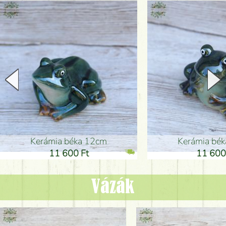
Kerámia béka 12cm
Kerámia bé
11 600 Ft
11 600
Vázák