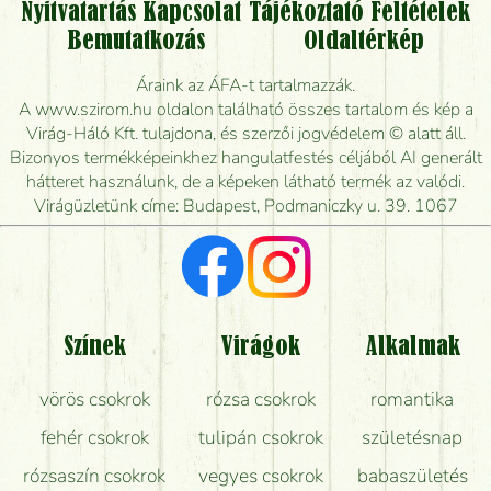
Nyitvatartás
Kapcsolat
Tájékoztató
Feltételek
Vidékre is lehet rendelni?
Bemutatkozás
Oldaltérkép
Meddig rendelhetek virágküldést úgy, hogy még ma
Áraink az ÁFA-t tartalmazzák.
kiszállítsák?
A www.szirom.hu oldalon található összes tartalom és kép a
Virág-Háló Kft. tulajdona, és szerzői jogvédelem © alatt áll.
Mennyire gyorsan tudják elkészíteni a csokrot, és
Bizonyos termékképeinkhez hangulatfestés céljából AI generált
mikor tudják leghamarabb kiszállítani?
hátteret használunk, de a képeken látható termék az valódi.
Virágüzletünk címe: Budapest, Podmaniczky u. 39. 1067
Vörös rózsát keresek, van önöknél?
Milyen visszajelzést kapok a virágküldésről?
Tényleg azt kapom, ami a képen van?
Színek
Virágok
Alkalmak
Mit kell tudni a virágcsokrok szállításáról?
vörös csokrok
rózsa csokrok
romantika
Hogy marad a lehető legtovább friss a csokor?
fehér csokrok
tulipán csokrok
születésnap
Tudok adventi koszorút vásárolni boltban?
rózsaszín csokrok
vegyes csokrok
babaszületés