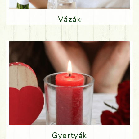
Vázák
Gyertyák