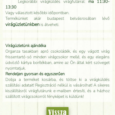
Legkorábbi virágküldés virágfutárral:
ma 11:30-
13:30
Vagy választott későbbi időpontban.
Termékünket akár budapest belvásrosában lévő
virágüzletünkben
is átveheti.
Virágüzletünk ajándéka
Organza tasakban apró csokoládék, és egy vágott virág
frissentartó-só minden virágcsokor mellé, és egy elegáns
üdvözlő kártya borítékban, amire az Ön által kért szöveget
nyomtatjuk.
Rendeljen gyorsan és egyszerűen
Dobja a terméket kosárba, és töltse ki a virágküldés
szállítási adatait! Regisztráció nélkül is vásárolhat! A sikeres
kiszállításról virágfutárunk e-mailben értesíti, és a házhoz
szállított virágcsokorról fényképet is küldünk!
Vissza