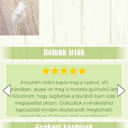
Rólunk írták
Anyukám imént kapta meg a csokrot, sírt
örömében, skype-on meg is mutatta gyönyörű lett.
Köszönöm, hogy segítettek a távolból ilyen szép
meglepetést okozni. Gratulálok a rendeléshez
kapcsolódó minden részlet profi, megbízható
intézéséhez. Csillagos ötös szolgáltatás!
Mónika
(
5
/5
)
Gyakori kérdések