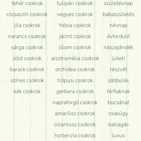
fehér csokrok
tulipán csokrok
születésnap
Tudok adventi koszorút vásárolni boltban?
rózsaszín csokrok
vegyes csokrok
babaszületés
lila csokrok
frézia csokrok
névnap
narancs csokrok
jácint csokrok
évforduló
sárga csokrok
liliom csokrok
nászajándék
zöld csokrok
alsztromélia csokrok
üzleti
barack csokrok
orchidea csokrok
részvét
színes csokrok
trópusi csokrok
jobbulás
kék csokrok
gerbera csokrok
férfiaknak
napraforgó csokrok
bocsánat
amarílisz csokrok
csakúgy
liziantusz csokrok
ballagás
hortenzia csokrok
luxus