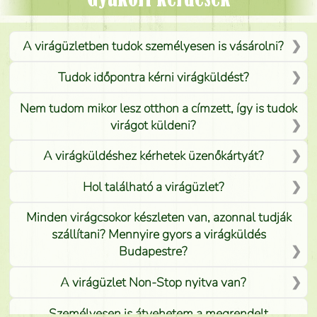
A virágüzletben tudok személyesen is vásárolni?
Tudok időpontra kérni virágküldést?
Nem tudom mikor lesz otthon a címzett, így is tudok
virágot küldeni?
A virágküldéshez kérhetek üzenőkártyát?
Hol található a virágüzlet?
Minden virágcsokor készleten van, azonnal tudják
szállítani? Mennyire gyors a virágküldés
Budapestre?
A virágüzlet Non-Stop nyitva van?
Személyesen is átvehetem a megrendelt