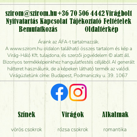
virágcsokrot, vagy csak virágküldéssel, kiszállítással
kérhető?
szirom@szirom.hu
+36 70 506 4442
Virágbolt
Nyitvatartás
Kapcsolat
Tájékoztató
Feltételek
Vidékre is lehet rendelni?
Bemutatkozás
Oldaltérkép
Meddig rendelhetek virágküldést úgy, hogy még ma
Áraink az ÁFA-t tartalmazzák.
kiszállítsák?
A www.szirom.hu oldalon található összes tartalom és kép a
Virág-Háló Kft. tulajdona, és szerzői jogvédelem © alatt áll.
Mennyire gyorsan tudják elkészíteni a csokrot, és
Bizonyos termékképeinkhez hangulatfestés céljából AI generált
mikor tudják leghamarabb kiszállítani?
hátteret használunk, de a képeken látható termék az valódi.
Virágüzletünk címe: Budapest, Podmaniczky u. 39. 1067
Vörös rózsát keresek, van önöknél?
Milyen visszajelzést kapok a virágküldésről?
Tényleg azt kapom, ami a képen van?
Színek
Virágok
Alkalmak
Mit kell tudni a virágcsokrok szállításáról?
vörös csokrok
rózsa csokrok
romantika
Hogy marad a lehető legtovább friss a csokor?