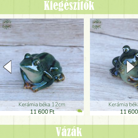
Kiegészítők
Kerámia béka 12cm
Kerámia bé
11 600 Ft
11 600
Vázák