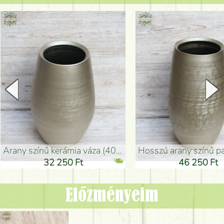
arany színű kerámia váza (40x26cm)
hosszú arany színű padlóváza
32 250 Ft
46 250 Ft
Előzményeim