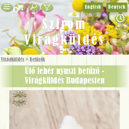
English
Deutsch
0
Szirom
Virágküldés
Virágküldés
>
Betűzők
ülő fehér nyuszi betűző -
Virágküldés Budapesten