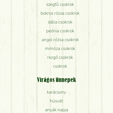
szegfű csokrok
bokros rózsa csokrok
dália csokrok
peónia csokrok
angol rózsa csokrok
mimóza csokrok
rezgő csokrok
csokrok
Virágos ünnepek
karácsony
húsvét
anyák napja