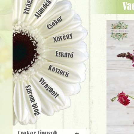
Ajándék
v
Csokor
Növény
Esküvő
Koszorú
Virágbolt
Szirom blog