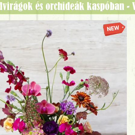
advirágok és orchideák kaspóban -