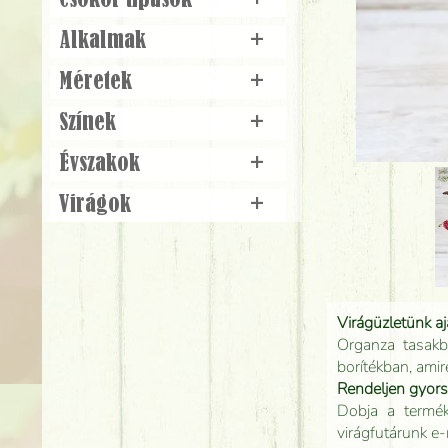
Csokor típusok
+
Alkalmak
+
Méretek
+
Színek
+
Évszakok
+
Virágok
+
Virágüzletünk a
Organza tasakb
borítékban, amir
Rendeljen gyor
Dobja a terméke
virágfutárunk e-