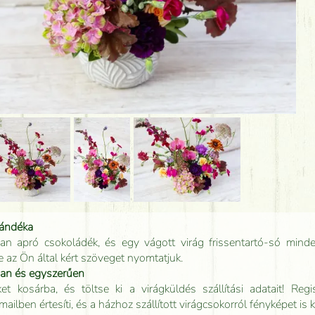
jándéka
an apró csokoládék, és egy vágott virág frissentartó-só minde
e az Ön által kért szöveget nyomtatjuk.
san és egyszerűen
t kosárba, és töltse ki a virágküldés szállítási adatait! Regisz
mailben értesíti, és a házhoz szállított virágcsokorról fényképet is 