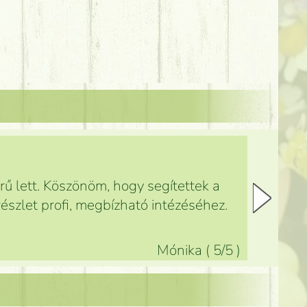
ű lett. Köszönöm, hogy segítettek a
észlet profi, megbízható intézéséhez.
Mónika
(
5
/5
)