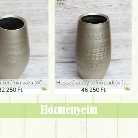
adlóváza (50x29cm)
fekete design váza (15x20cm)
0 Ft
11 250 Ft
Előzményeim