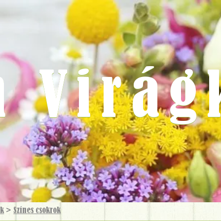
m Virág
ok
>
Színes csokrok