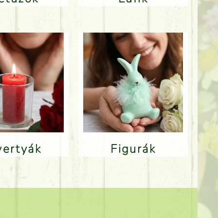
Gyertyák
Figurák