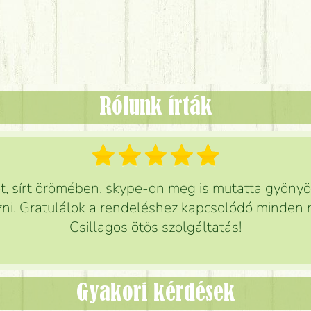
Rólunk írták
 sírt örömében, skype-on meg is mutatta gyönyör
ni. Gratulálok a rendeléshez kapcsolódó minden r
Csillagos ötös szolgáltatás!
Gyakori kérdések