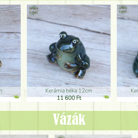
ia béka 12cm
Kerámia béka 12cm
1 600 Ft
11 600 Ft
Vázák