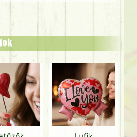
ztok
Betűzők
Lufik