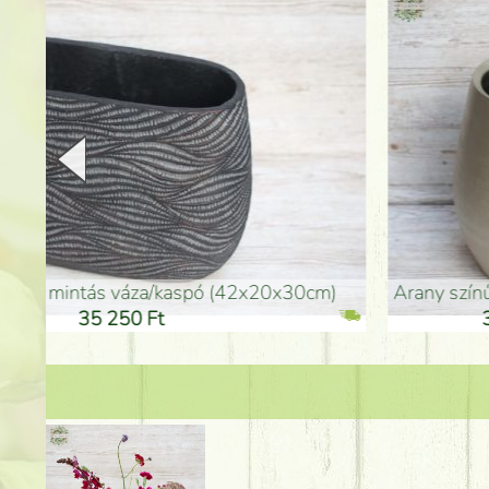
arany színű kerámia váza (40x26cm)
hosszú arany színű p
32 250 Ft
46 25