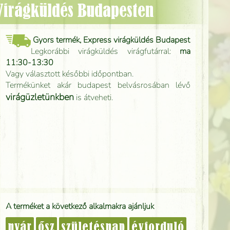
 Virágküldés Budapesten
Gyors termék, Express virágküldés Budapest
Legkorábbi virágküldés virágfutárral:
ma
11:30-13:30
Vagy választott későbbi időpontban.
Termékünket akár budapest belvásrosában lévő
virágüzletünkben
is átveheti.
A terméket a következő alkalmakra ajánljuk
nyár
ősz
születésnap
évforduló