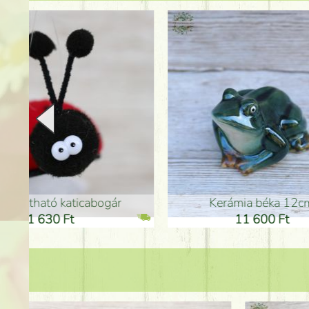
Kerámia béka 12cm
Kerám
11 600 Ft
1