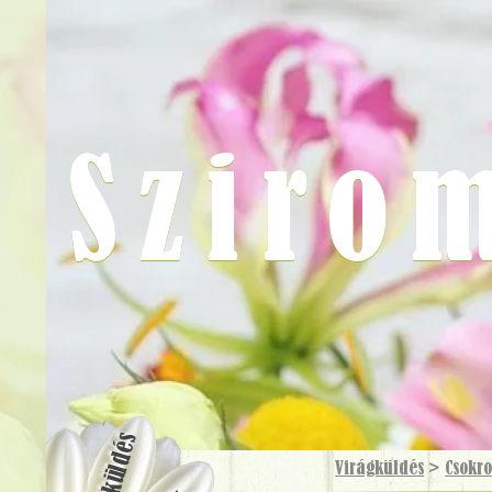
Sziro
Virágküldés
Virágküldés
>
Csokr