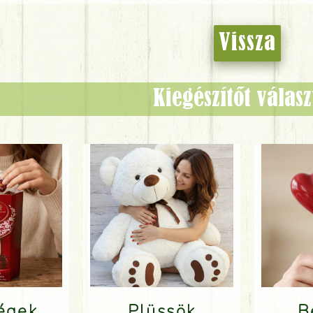
Vissza
Kiegészítőt válas
ségek
Plüssök