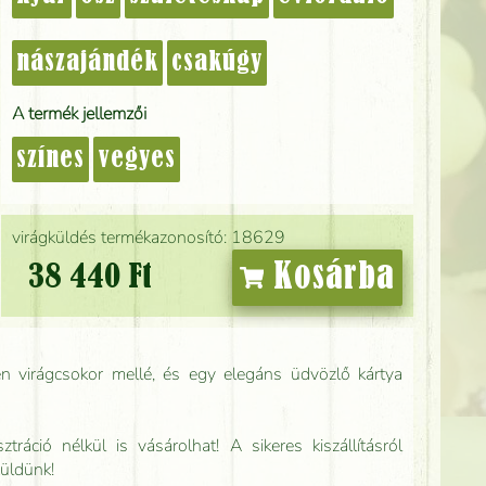
nászajándék
csakúgy
A termék jellemzői
színes
vegyes
virágküldés termékazonosító: 18629
Kosárba
38 440 Ft
n virágcsokor mellé, és egy elegáns üdvözlő kártya
tráció nélkül is vásárolhat! A sikeres kiszállításról
küldünk!