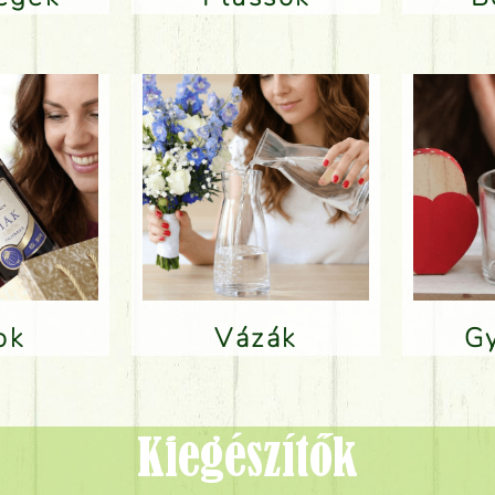
lok
Vázák
Kiegészítők