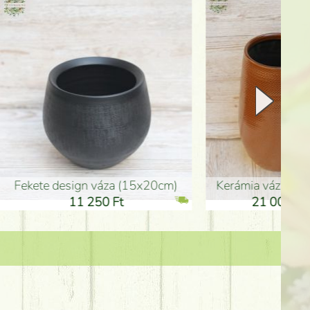
Kerámia váza 35*21cm
ballagó fiú fa betűző (10c
21 000 Ft
1 300 Ft