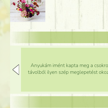
Anyukám imént kapta meg a csokrot,
távolból ilyen szép meglepetést okoz