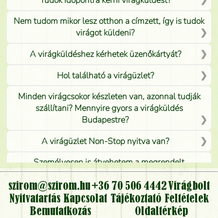
Nem tudom mikor lesz otthon a címzett, így is tudok
virágot küldeni?
A virágküldéshez kérhetek üzenőkártyát?
Hol található a virágüzlet?
Minden virágcsokor készleten van, azonnal tudják
szállítani? Mennyire gyors a virágküldés
Budapestre?
A virágüzlet Non-Stop nyitva van?
Személyesen is átvehetem a megrendelt
virágcsokrot, vagy csak virágküldéssel, kiszállítással
kérhető?
szirom@szirom.hu
+36 70 506 4442
Virágbolt
Nyitvatartás
Kapcsolat
Tájékoztató
Feltételek
Vidékre is lehet rendelni?
Bemutatkozás
Oldaltérkép