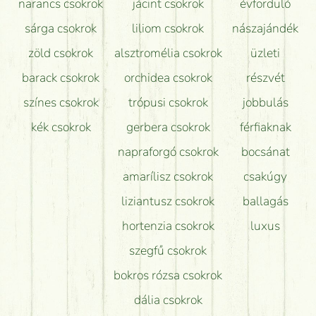
narancs csokrok
jácint csokrok
évforduló
sárga csokrok
liliom csokrok
nászajándék
zöld csokrok
alsztromélia csokrok
üzleti
barack csokrok
orchidea csokrok
részvét
színes csokrok
trópusi csokrok
jobbulás
kék csokrok
gerbera csokrok
férfiaknak
napraforgó csokrok
bocsánat
amarílisz csokrok
csakúgy
liziantusz csokrok
ballagás
hortenzia csokrok
luxus
szegfű csokrok
bokros rózsa csokrok
dália csokrok