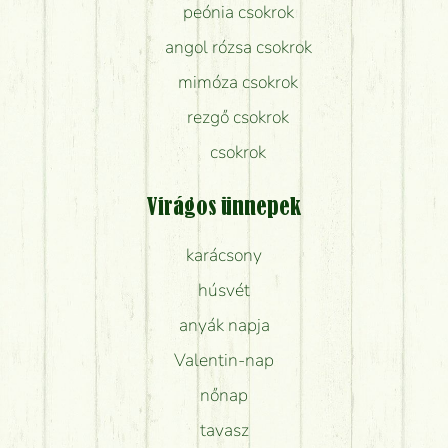
peónia csokrok
angol rózsa csokrok
mimóza csokrok
rezgő csokrok
csokrok
Virágos ünnepek
karácsony
húsvét
anyák napja
Valentin-nap
nőnap
tavasz