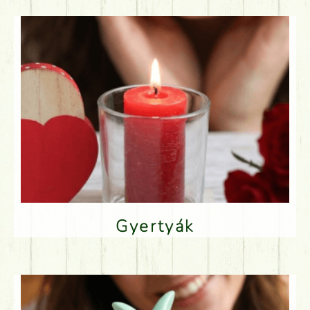
Gyertyák