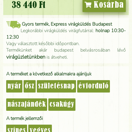
38 440 Ft
Kosárba
Gyors termék, Express virágküldés Budapest
Legkorábbi virágküldés virágfutárral:
holnap 10:30-
12:30
Vagy választott későbbi időpontban.
Termékünket akár budapest belvásrosában lévő
virágüzletünkben
is átveheti.
A terméket a következő alkalmakra ajánljuk
nyár
ősz
születésnap
évforduló
nászajándék
csakúgy
A termék jellemzői
színes
vegyes