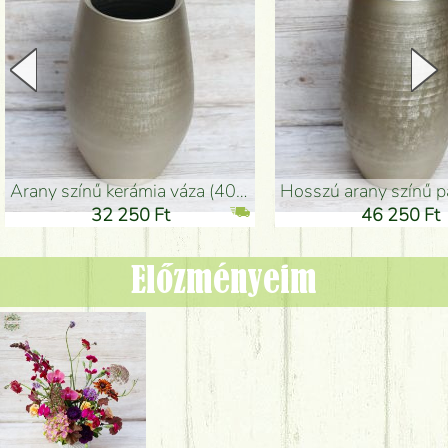
arany színű kerámia váza (40x26cm)
hosszú arany színű padlóváza
32 250 Ft
46 250 Ft
Előzményeim