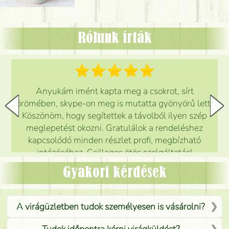
Rólunk írták
Anyukám imént kapta meg a csokrot, sírt
örömében, skype-on meg is mutatta gyönyörű lett.
Köszönöm, hogy segítettek a távolból ilyen szép
meglepetést okozni. Gratulálok a rendeléshez
kapcsolódó minden részlet profi, megbízható
intézéséhez. Csillagos ötös szolgáltatás!
Mónika
(
5
/5
)
Gyakori kérdések
A virágüzletben tudok személyesen is vásárolni?
Tudok időpontra kérni virágküldést?