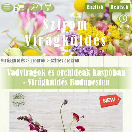
English
Deutsch
0
Szirom
Virágküldés
Virágküldés
>
Csokrok
>
Színes csokrok
vadvirágok és orchideák kaspóban
- Virágküldés Budapesten