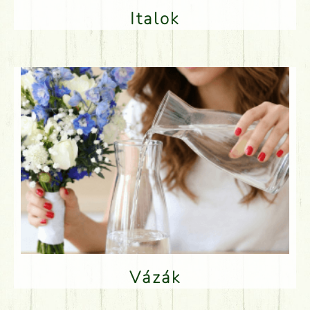
Italok
Vázák