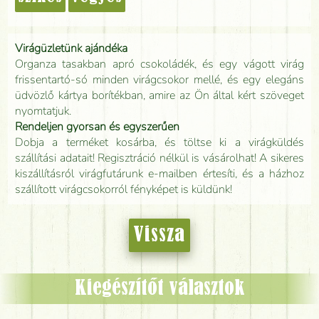
Virágüzletünk ajándéka
Organza tasakban apró csokoládék, és egy vágott virág
frissentartó-só minden virágcsokor mellé, és egy elegáns
üdvözlő kártya borítékban, amire az Ön által kért szöveget
nyomtatjuk.
Rendeljen gyorsan és egyszerűen
Dobja a terméket kosárba, és töltse ki a virágküldés
szállítási adatait! Regisztráció nélkül is vásárolhat! A sikeres
kiszállításról virágfutárunk e-mailben értesíti, és a házhoz
szállított virágcsokorról fényképet is küldünk!
Vissza
Kiegészítőt választok