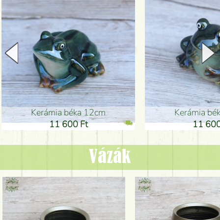
Kerámia béka 12cm
Kerámia bé
11 600 Ft
11 600
Vázák