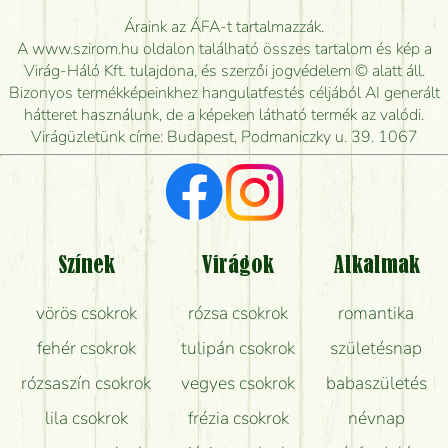
Meddig rendelhetek virágküldést úgy, hogy még ma
Áraink az ÁFA-t tartalmazzák.
kiszállítsák?
A www.szirom.hu oldalon található összes tartalom és kép a
Virág-Háló Kft. tulajdona, és szerzői jogvédelem © alatt áll.
Mennyire gyorsan tudják elkészíteni a csokrot, és
Bizonyos termékképeinkhez hangulatfestés céljából AI generált
mikor tudják leghamarabb kiszállítani?
hátteret használunk, de a képeken látható termék az valódi.
Virágüzletünk címe: Budapest, Podmaniczky u. 39. 1067
Vörös rózsát keresek, van önöknél?
Milyen visszajelzést kapok a virágküldésről?
Tényleg azt kapom, ami a képen van?
Színek
Virágok
Alkalmak
Mit kell tudni a virágcsokrok szállításáról?
vörös csokrok
rózsa csokrok
romantika
Hogy marad a lehető legtovább friss a csokor?
fehér csokrok
tulipán csokrok
születésnap
Tudok adventi koszorút vásárolni boltban?
rózsaszín csokrok
vegyes csokrok
babaszületés
lila csokrok
frézia csokrok
névnap