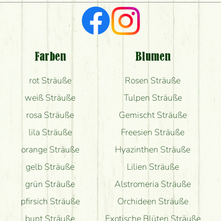
Ich suche rote Rosen, hast du welche?
Welche Rückmeldungen bekomme ich zum
Blumenversand?
Farben
Blumen
Bekomme ich wirklich, was auf dem Bild zu sehen
rot Sträuße
Rosen Sträuße
ist?
weiß Sträuße
Tulpen Sträuße
rosa Sträuße
Gemischt Sträuße
lila Sträuße
Freesien Sträuße
orange Sträuße
Hyazinthen Sträuße
gelb Sträuße
Lilien Sträuße
grün Sträuße
Alstromeria Sträuße
pfirsich Sträuße
Orchideen Sträuße
bunt Sträuße
Exotische Blüten Sträuße