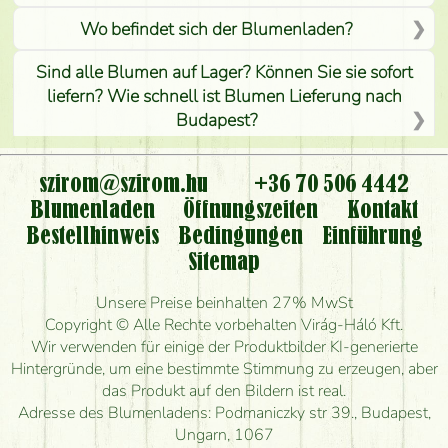
Wo befindet sich der Blumenladen?
Sind alle Blumen auf Lager? Können Sie sie sofort
liefern? Wie schnell ist Blumen Lieferung nach
Budapest?
Ist der Blumenladen non stop geöffnet?
szirom@szirom.hu
+36 70 506 4442
Kann ich den bestellten Blumenstrauß persönlich
Blumenladen
Öffnungszeiten
Kontakt
nehmen oder nur per Blumenversand?
Bestellhinweis
Bedingungen
Einführung
Sitemap
Ist eine Bestellung für ländliche Gebiete möglich?
Unsere Preise beinhalten 27% MwSt
Wie lange kann ich heute Blumen mit Lieferung
Copyright © Alle Rechte vorbehalten Virág-Háló Kft.
bestellen?
Wir verwenden für einige der Produktbilder KI-generierte
Hintergründe, um eine bestimmte Stimmung zu erzeugen, aber
Wie schnell können Sie den Blumenstrauß
das Produkt auf den Bildern ist real.
herstellen und wann können Sie ihn frühestens
Adresse des Blumenladens: Podmaniczky str 39., Budapest,
liefern?
Ungarn, 1067