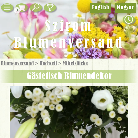
English
Magyar
0
Szirom
Blumenversand
Blumenversand
>
Hochzeit
>
Mittelstücke
Gästetisch Blumendekor