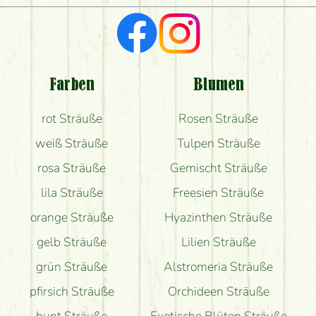
Ich suche rote Rosen, hast du welche?
Welche Rückmeldungen bekomme ich zum
Blumenversand?
Farben
Blumen
Bekomme ich wirklich, was auf dem Bild zu sehen
rot Sträuße
Rosen Sträuße
ist?
weiß Sträuße
Tulpen Sträuße
rosa Sträuße
Gemischt Sträuße
lila Sträuße
Freesien Sträuße
orange Sträuße
Hyazinthen Sträuße
gelb Sträuße
Lilien Sträuße
grün Sträuße
Alstromeria Sträuße
pfirsich Sträuße
Orchideen Sträuße