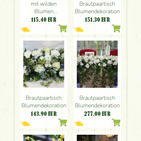
mit wilden
Brautpaartisch
Blumen
Blumendekoration
(Sprayrose,
115.40
EUR
151.30
EUR
Lisianthus,
Eryngium, Kamille)
Pavillon de Paris,
Budapest
Brautpaartisch
Brautpaartisch
Blumendekoration
Blumendekoration
143.90
EUR
277.00
EUR