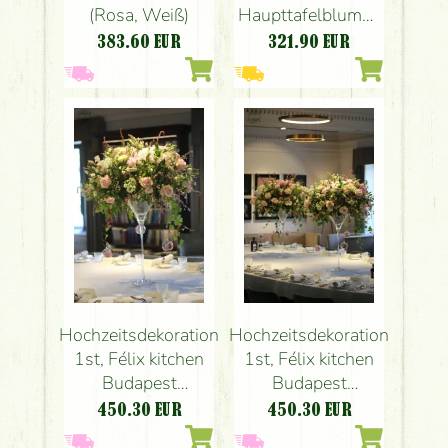
(Rosa, Weiß)
Haupttafelblumen
(weiße Rose,
383.60
EUR
321.90
EUR
Lisianthus,
Phalaenopsis)
Hochzeitsdekoration
Hochzeitsdekoration
1st, Félix kitchen
1st, Félix kitchen
Budapest
Budapest
(Hortensie, Rose,
(Hortensie, Rose,
450.30
EUR
450.30
EUR
Pfingstrose,
Pfingstrose,