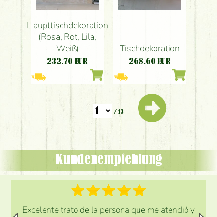
Haupttischdekoration
(Rosa, Rot, Lila,
Weiß)
Tischdekoration
232.70
EUR
268.60
EUR
/ 13
Kundenempfehlung
Excelente trato de la persona que me atendió y