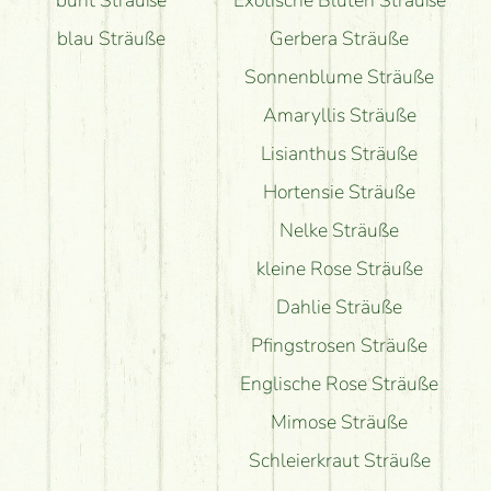
bunt Sträuße
Exotische Blüten Sträuße
blau Sträuße
Gerbera Sträuße
Sonnenblume Sträuße
Amaryllis Sträuße
Lisianthus Sträuße
Hortensie Sträuße
Nelke Sträuße
kleine Rose Sträuße
Dahlie Sträuße
Pfingstrosen Sträuße
Englische Rose Sträuße
Mimose Sträuße
Schleierkraut Sträuße