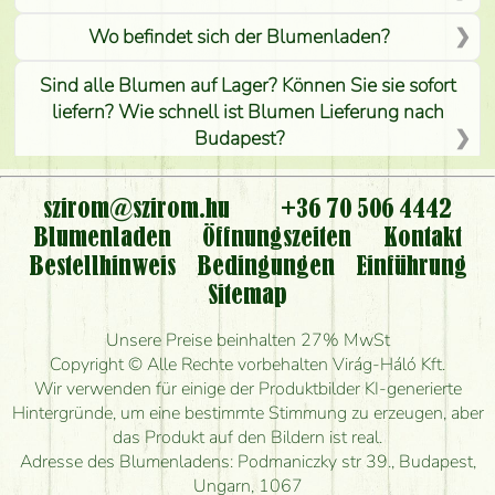
Wo befindet sich der Blumenladen?
Sind alle Blumen auf Lager? Können Sie sie sofort
liefern? Wie schnell ist Blumen Lieferung nach
Budapest?
Ist der Blumenladen non stop geöffnet?
szirom@szirom.hu
+36 70 506 4442
Kann ich den bestellten Blumenstrauß persönlich
Blumenladen
Öffnungszeiten
Kontakt
nehmen oder nur per Blumenversand?
Bestellhinweis
Bedingungen
Einführung
Sitemap
Ist eine Bestellung für ländliche Gebiete möglich?
Unsere Preise beinhalten 27% MwSt
Wie lange kann ich heute Blumen mit Lieferung
Copyright © Alle Rechte vorbehalten Virág-Háló Kft.
bestellen?
Wir verwenden für einige der Produktbilder KI-generierte
Hintergründe, um eine bestimmte Stimmung zu erzeugen, aber
Wie schnell können Sie den Blumenstrauß
das Produkt auf den Bildern ist real.
herstellen und wann können Sie ihn frühestens
Adresse des Blumenladens: Podmaniczky str 39., Budapest,
liefern?
Ungarn, 1067