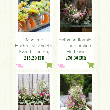
Moderne
Halbmondförmige
Hochzeitstischdeko,
Tischdekoration
Eventtischdeko,
(Hortensie,
Herbst, aus
Gladiole,
215.20
EUR
170.30
EUR
Kürbissen
Wildblumen,
(chrysanthemum,
Rosa, Weiß)
Sandersonia,
Lisianthus,
Narzissen, gelb,
grün)