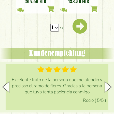
Stängel)
Blumenstrauss
205.60
EUR
138.50
EUR
(14 St)
/ 4
Kundenempfehlung
Excelente trato de la persona que me atendió y
precioso el ramo de flores. Gracias a la persona
que tuvo tanta paciencia conmigo
Rocio
(
5
/5
)