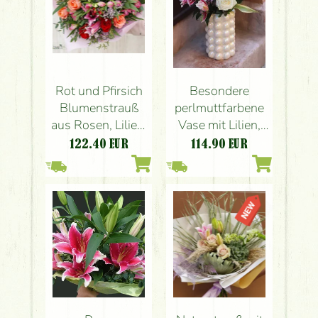
Rot und Pfirsich
Besondere
Blumenstrauß
perlmuttfarbene
aus Rosen, Lilien,
Vase mit Lilien,
kleine Blumen
Hortensien und
122.40
EUR
114.90
EUR
(21 Stämme)
Rosen