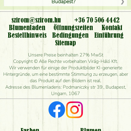
Budapest?
Ist der Blumenladen non stop geöffnet?
szirom@szirom.hu
+36 70 506 4442
Kann ich den bestellten Blumenstrauß persönlich
Blumenladen
Öffnungszeiten
Kontakt
nehmen oder nur per Blumenversand?
Bestellhinweis
Bedingungen
Einführung
Sitemap
Ist eine Bestellung für ländliche Gebiete möglich?
Unsere Preise beinhalten 27% MwSt
Wie lange kann ich heute Blumen mit Lieferung
Copyright © Alle Rechte vorbehalten Virág-Háló Kft.
bestellen?
Wir verwenden für einige der Produktbilder KI-generierte
Hintergründe, um eine bestimmte Stimmung zu erzeugen, aber
Wie schnell können Sie den Blumenstrauß
das Produkt auf den Bildern ist real.
herstellen und wann können Sie ihn frühestens
Adresse des Blumenladens: Podmaniczky str 39., Budapest,
liefern?
Ungarn, 1067
Ich suche rote Rosen, hast du welche?
Welche Rückmeldungen bekomme ich zum
Blumenversand?