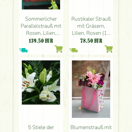
Rustikaler Strauß
Sommerlicher
mit Gräsern,
Parallelstrauß mit
Lilien, Rosen (11
Rosen, Lilien,
Stiele)
Kleinblumen,
78.50
EUR
139.50
EUR
Bambus (21
Blüten)
5 Stiele der
Blumenstrauß mit