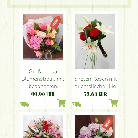
Großer rosa
Blumenstrauß mit
5 roten Rosen mit
besonderen
orientalische Lilie
Blumen
99.90
EUR
52.60
EUR