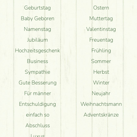
Geburtstag
Ostern
Baby Geboren
Muttertag
Namenstag
Valentinstag
Jubiläum
Freuentag
Hochzeitsgeschenk
Frühling
Business
Sommer
Sympathie
Herbst
Gute Besserung
Winter
Für männer
Neujahr
Entschuldigung
Weihnachtsmann
einfach so
Adventskränze
Abschluss
Luxus