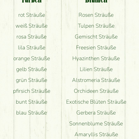
Farben
Blumen
Bekomme ich wirklich, was auf dem Bild zu sehen
rot Sträuße
Rosen Sträuße
ist?
weiß Sträuße
Tulpen Sträuße
rosa Sträuße
Gemischt Sträuße
lila Sträuße
Freesien Sträuße
orange Sträuße
Hyazinthen Sträuße
gelb Sträuße
Lilien Sträuße
grün Sträuße
Alstromeria Sträuße
pfirsich Sträuße
Orchideen Sträuße
bunt Sträuße
Exotische Blüten Sträuße
blau Sträuße
Gerbera Sträuße
Sonnenblume Sträuße
Amaryllis Sträuße