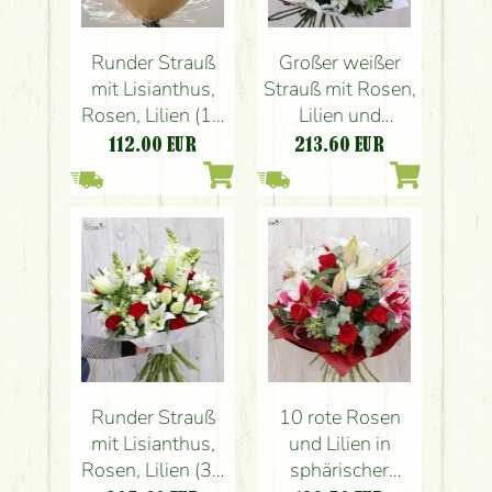
Runder Strauß
Großer weißer
mit Lisianthus,
Strauß mit Rosen,
Rosen, Lilien (12
Lilien und
Stängel)
Cymbidien
112.00
EUR
213.60
EUR
Runder Strauß
10 rote Rosen
mit Lisianthus,
und Lilien in
Rosen, Lilien (30
sphärischer