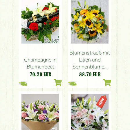
Blumenstrauß mit
Champagne in
Lilien und
Blumenbeet
Sonnenblumen
(16 Stiele)
70.20
EUR
88.70
EUR