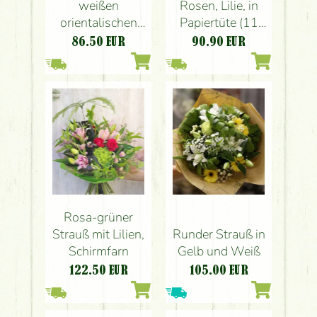
weißen
Rosen, Lilie, in
orientalischen
Papiertüte (11
Lilien (40cm)
Stiele)
86.50
EUR
90.90
EUR
Rosa-grüner
Strauß mit Lilien,
Runder Strauß in
Schirmfarn
Gelb und Weiß
122.50
EUR
105.00
EUR