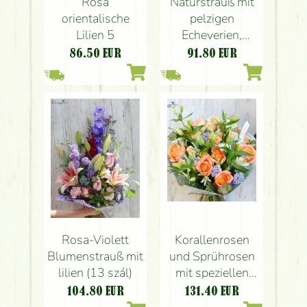
Rosa
Naturstrauß mit
orientalische
pelzigen
Lilien 5
Echeverien,
Rosen, Lilien
86.50
EUR
91.80
EUR
Rosa-Violett
Korallenrosen
Blumenstrauß mit
und Sprührosen
lilien (13 szál)
mit speziellen
starrenförmigen
104.80
EUR
131.40
EUR
Lilien (21 Sems)