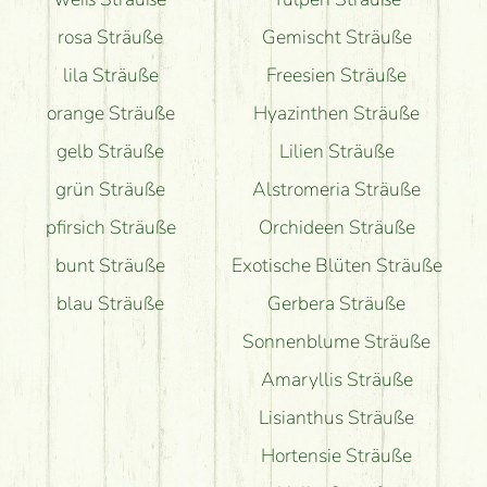
rosa Sträuße
Gemischt Sträuße
lila Sträuße
Freesien Sträuße
orange Sträuße
Hyazinthen Sträuße
gelb Sträuße
Lilien Sträuße
grün Sträuße
Alstromeria Sträuße
pfirsich Sträuße
Orchideen Sträuße
bunt Sträuße
Exotische Blüten Sträuße
blau Sträuße
Gerbera Sträuße
Sonnenblume Sträuße
Amaryllis Sträuße
Lisianthus Sträuße
Hortensie Sträuße