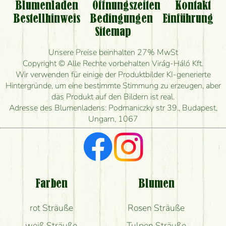
Kann ich den bestellten Blumenstrauß persönlich
Blumenladen
Öffnungszeiten
Kontakt
nehmen oder nur per Blumenversand?
Bestellhinweis
Bedingungen
Einführung
Sitemap
Ist eine Bestellung für ländliche Gebiete möglich?
Unsere Preise beinhalten 27% MwSt
Wie lange kann ich heute Blumen mit Lieferung
Copyright © Alle Rechte vorbehalten Virág-Háló Kft.
bestellen?
Wir verwenden für einige der Produktbilder KI-generierte
Hintergründe, um eine bestimmte Stimmung zu erzeugen, aber
Wie schnell können Sie den Blumenstrauß
das Produkt auf den Bildern ist real.
herstellen und wann können Sie ihn frühestens
Adresse des Blumenladens: Podmaniczky str 39., Budapest,
liefern?
Ungarn, 1067
Ich suche rote Rosen, hast du welche?
Welche Rückmeldungen bekomme ich zum
Blumenversand?
Farben
Blumen
Bekomme ich wirklich, was auf dem Bild zu sehen
rot Sträuße
Rosen Sträuße
ist?
weiß Sträuße
Tulpen Sträuße