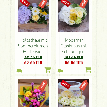
Holzschale mit
Moderner
Sommerblumen,
Glaskubus mit
Hortensien
schaumigen,
sommerlich
65.70 EUR
101.00 EUR
kühlenden,
62.60
EUR
96.90
EUR
farbigen Blüten