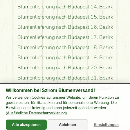
Blumenlieferung nach Budapest 14. Bezirk
Blumenlieferung nach Budapest 15. Bezirk
Blumenlieferung nach Budapest 16. Bezirk
Blumenlieferung nach Budapest 17. Bezirk
Blumenlieferung nach Budapest 18. Bezirk
Blumenlieferung nach Budapest 19. Bezirk
Blumenlieferung nach Budapest 20. Bezirk
Blumenlieferung nach Budapest 21. Bezirk
Blumenlieferung nach Budapest 22. Bezirk
Willkommen bei Szirom Blumenversand!
Blumenlieferung nach Budapest 23. Bezirk
Wir verwenden Cookies auf unserer Website, um deren Funktion zu
gewährleisten, für Statistiken und für personalisierte Werbung. Die
Blumenversand nach Pest Komitat
Einwilligung ist freiwillig und kann jederzeit geändert werden.
(
Ausführliche Datenschutzerklärung
)
Alle akzeptieren
Ablehnen
Einstellungen