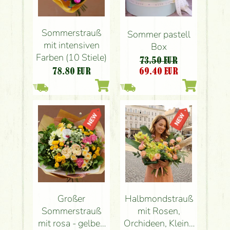
Sommerstrauß
Sommer pastell
mit intensiven
Box
Farben (10 Stiele)
73.50 EUR
78.80
EUR
69.40
EUR
Großer
Halbmondstrauß
Sommerstrauß
mit Rosen,
mit rosa - gelben
Orchideen, Kleine