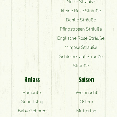
Nelke Sträuße
kleine Rose Sträuße
Dahlie Sträuße
Pfingstrosen Sträuße
Englische Rose Sträuße
Mimose Sträuße
Schleierkraut Sträuße
Sträuße
Anlass
Saison
Romantik
Weihnacht
Geburtstag
Ostern
Baby Geboren
Muttertag