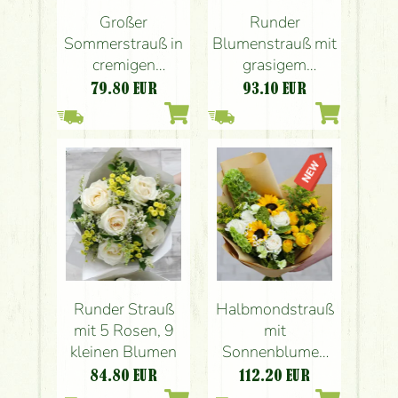
Großer
Runder
Sommerstrauß in
Blumenstrauß mit
cremigen
grasigem
Gelbtönen
Blumenstraußhalter,
79.80
EUR
93.10
EUR
in sanften Farben
(18 Stiele)
Runder Strauß
Halbmondstrauß
mit 5 Rosen, 9
mit
kleinen Blumen
Sonnenblumen
und Rosen (19
84.80
EUR
112.20
EUR
Stiele)