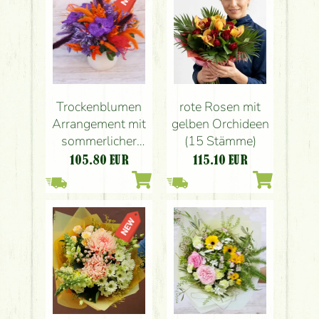
Trockenblumen
rote Rosen mit
Arrangement mit
gelben Orchideen
sommerlicher
(15 Stämme)
Atmosphäre, mit
105.80
EUR
115.10
EUR
3 Vanda-
Orchideen