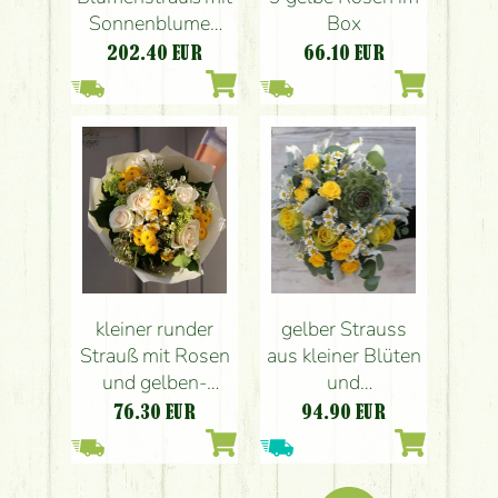
Sonnenblumen
Box
und getrocknete
202.40
EUR
66.10
EUR
Gräser
kleiner runder
gelber Strauss
Strauß mit Rosen
aus kleiner Blüten
und gelben-
und
weißen Blumen
Sempervivum (12
76.30
EUR
94.90
EUR
St)