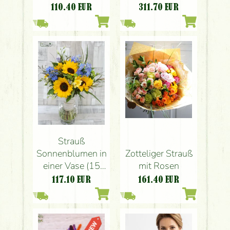
Farben (21 Stiele)
Blumen
110.40
EUR
311.70
EUR
Strauß
Zotteliger Strauß
Sonnenblumen in
mit Rosen
einer Vase (15
Stiele)
161.40
EUR
117.10
EUR