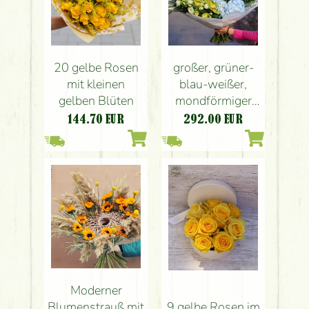
20 gelbe Rosen
großer, grüner-
mit kleinen
blau-weißer,
gelben Blüten
mondförmiger
Brautstrauß
144.70
EUR
292.00
EUR
Moderner
Blumenstrauß mit
9 gelbe Rosen im