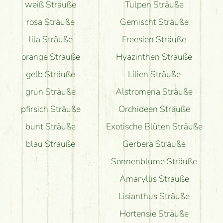
weiß Sträuße
Tulpen Sträuße
rosa Sträuße
Gemischt Sträuße
lila Sträuße
Freesien Sträuße
orange Sträuße
Hyazinthen Sträuße
gelb Sträuße
Lilien Sträuße
grün Sträuße
Alstromeria Sträuße
pfirsich Sträuße
Orchideen Sträuße
bunt Sträuße
Exotische Blüten Sträuße
blau Sträuße
Gerbera Sträuße
Sonnenblume Sträuße
Amaryllis Sträuße
Lisianthus Sträuße
Hortensie Sträuße