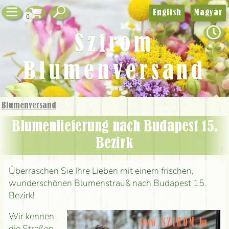
English
Magyar
0
Szirom
Blumenversand
Blumenversand
Blumenlieferung nach Budapest 15.
Bezirk
Überraschen Sie Ihre Lieben mit einem frischen,
wunderschönen Blumenstrauß nach Budapest 15.
Bezirk!
Wir kennen
die Straßen