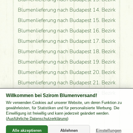
Blumenlieferung nach Budapest 14. Bezirk
Blumenlieferung nach Budapest 15. Bezirk
Blumenlieferung nach Budapest 16. Bezirk
Blumenlieferung nach Budapest 17. Bezirk
Blumenlieferung nach Budapest 18. Bezirk
Blumenlieferung nach Budapest 19. Bezirk
Blumenlieferung nach Budapest 20. Bezirk
Blumenlieferung nach Budapest 21. Bezirk
Blumenlieferung nach Budapest 22. Bezirk
Willkommen bei Szirom Blumenversand!
Blumenlieferung nach Budapest 23. Bezirk
Wir verwenden Cookies auf unserer Website, um deren Funktion zu
gewährleisten, für Statistiken und für personalisierte Werbung. Die
Blumenversand nach Pest Komitat
Einwilligung ist freiwillig und kann jederzeit geändert werden.
(
Ausführliche Datenschutzerklärung
)
Alle akzeptieren
Ablehnen
Einstellungen