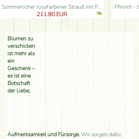
Sommerlicher rosafarbener Strauß mit Pastellfarben, kleinen Blüten, Rosen (54 Stiele) - Blumenlieferung Budapest
Pfirsich - türkis - 
211.80 EUR
Blumen zu
verschicken
ist mehr als
ein
Geschenk –
es ist eine
Botschaft
der Liebe,
Aufmerksamkeit und Fürsorge.
Wir sorgen dafür,