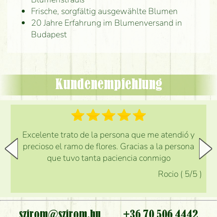
Frische, sorgfältig ausgewählte Blumen
20 Jahre Erfahrung im Blumenversand in
Budapest
Kundenempfehlung
Excelente trato de la persona que me atendió y
precioso el ramo de flores. Gracias a la persona
que tuvo tanta paciencia conmigo
Rocio
(
5
/5
)
szirom@szirom.hu
+36 70 506 4442