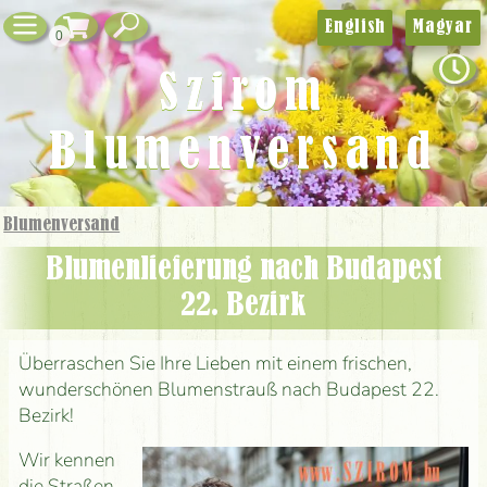
English
Magyar
0
Szirom
Blumenversand
Blumenversand
Blumenlieferung nach Budapest
22. Bezirk
Überraschen Sie Ihre Lieben mit einem frischen,
wunderschönen Blumenstrauß nach Budapest 22.
Bezirk!
Wir kennen
die Straßen