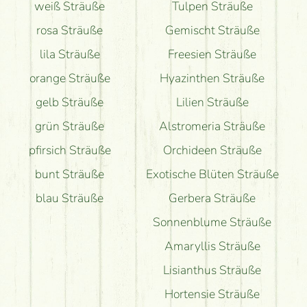
weiß Sträuße
Tulpen Sträuße
rosa Sträuße
Gemischt Sträuße
lila Sträuße
Freesien Sträuße
orange Sträuße
Hyazinthen Sträuße
gelb Sträuße
Lilien Sträuße
grün Sträuße
Alstromeria Sträuße
pfirsich Sträuße
Orchideen Sträuße
bunt Sträuße
Exotische Blüten Sträuße
blau Sträuße
Gerbera Sträuße
Sonnenblume Sträuße
Amaryllis Sträuße
Lisianthus Sträuße
Hortensie Sträuße