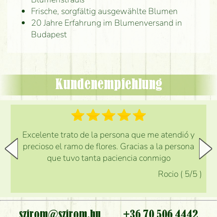
Frische, sorgfältig ausgewählte Blumen
20 Jahre Erfahrung im Blumenversand in
Budapest
Kundenempfehlung
Excelente trato de la persona que me atendió y
precioso el ramo de flores. Gracias a la persona
que tuvo tanta paciencia conmigo
Rocio
(
5
/5
)
szirom@szirom.hu
+36 70 506 4442