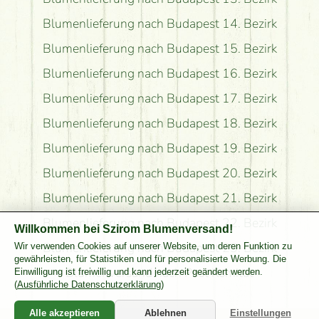
Blumenlieferung nach Budapest 14. Bezirk
Blumenlieferung nach Budapest 15. Bezirk
Blumenlieferung nach Budapest 16. Bezirk
Blumenlieferung nach Budapest 17. Bezirk
Blumenlieferung nach Budapest 18. Bezirk
Blumenlieferung nach Budapest 19. Bezirk
Blumenlieferung nach Budapest 20. Bezirk
Blumenlieferung nach Budapest 21. Bezirk
Blumenlieferung nach Budapest 22. Bezirk
Willkommen bei Szirom Blumenversand!
Blumenlieferung nach Budapest 23. Bezirk
Wir verwenden Cookies auf unserer Website, um deren Funktion zu
gewährleisten, für Statistiken und für personalisierte Werbung. Die
Blumenversand nach Pest Komitat
Einwilligung ist freiwillig und kann jederzeit geändert werden.
(
Ausführliche Datenschutzerklärung
)
Alle akzeptieren
Ablehnen
Einstellungen