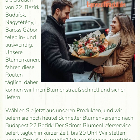
von 22. Bezirk
Budafok,
Nagytétény,
Baross Gábor-
telep in- und
auswendig.
Unsere
Blumenkuriere
fahren diese
Routen
täglich, daher
können wir Ihren Blumenstrauß schnell und sicher
liefern.
Wählen Sie jetzt aus unseren Produkten, und wir
liefern sie noch heute! Schneller Blumenversand nach
Budapest 22 Bezirk! Der Szirom Blumenlieferservice
liefert täglich in kurzer Zeit, bis 20 Uhr! Wir stellen