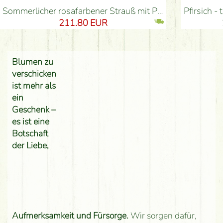
Sommerlicher rosafarbener Strauß mit Pastellfarben, kleinen Blüten, Rosen (54 Stiele) - Blumenlieferung Budapest
Pfirsich - türkis - 
211.80 EUR
Blumen zu
verschicken
ist mehr als
ein
Geschenk –
es ist eine
Botschaft
der Liebe,
Aufmerksamkeit und Fürsorge.
Wir sorgen dafür,