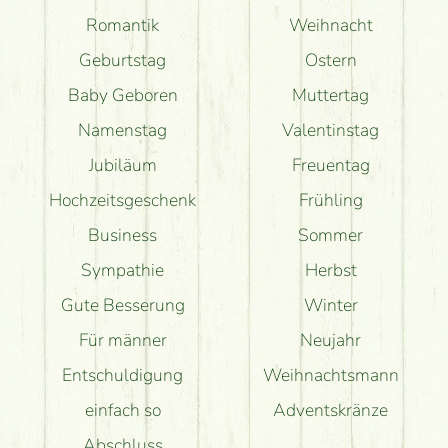
Romantik
Weihnacht
Geburtstag
Ostern
Baby Geboren
Muttertag
Namenstag
Valentinstag
Jubiläum
Freuentag
Hochzeitsgeschenk
Frühling
Business
Sommer
Sympathie
Herbst
Gute Besserung
Winter
Für männer
Neujahr
Entschuldigung
Weihnachtsmann
einfach so
Adventskränze
Abschluss