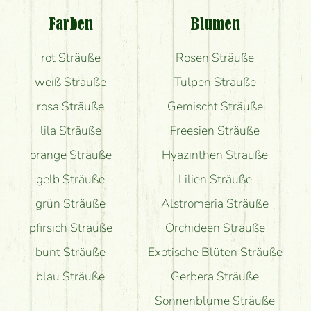
Blumenversand?
Farben
Blumen
Bekomme ich wirklich, was auf dem Bild zu sehen
rot Sträuße
Rosen Sträuße
ist?
weiß Sträuße
Tulpen Sträuße
rosa Sträuße
Gemischt Sträuße
lila Sträuße
Freesien Sträuße
orange Sträuße
Hyazinthen Sträuße
gelb Sträuße
Lilien Sträuße
grün Sträuße
Alstromeria Sträuße
pfirsich Sträuße
Orchideen Sträuße
bunt Sträuße
Exotische Blüten Sträuße
blau Sträuße
Gerbera Sträuße
Sonnenblume Sträuße