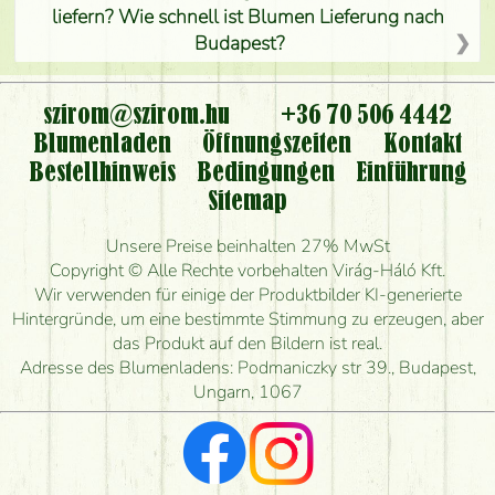
liefern? Wie schnell ist Blumen Lieferung nach
Budapest?
Ist der Blumenladen non stop geöffnet?
szirom@szirom.hu
+36 70 506 4442
Kann ich den bestellten Blumenstrauß persönlich
Blumenladen
Öffnungszeiten
Kontakt
nehmen oder nur per Blumenversand?
Bestellhinweis
Bedingungen
Einführung
Sitemap
Ist eine Bestellung für ländliche Gebiete möglich?
Unsere Preise beinhalten 27% MwSt
Wie lange kann ich heute Blumen mit Lieferung
Copyright © Alle Rechte vorbehalten Virág-Háló Kft.
bestellen?
Wir verwenden für einige der Produktbilder KI-generierte
Hintergründe, um eine bestimmte Stimmung zu erzeugen, aber
Wie schnell können Sie den Blumenstrauß
das Produkt auf den Bildern ist real.
herstellen und wann können Sie ihn frühestens
Adresse des Blumenladens: Podmaniczky str 39., Budapest,
liefern?
Ungarn, 1067
Ich suche rote Rosen, hast du welche?
Welche Rückmeldungen bekomme ich zum