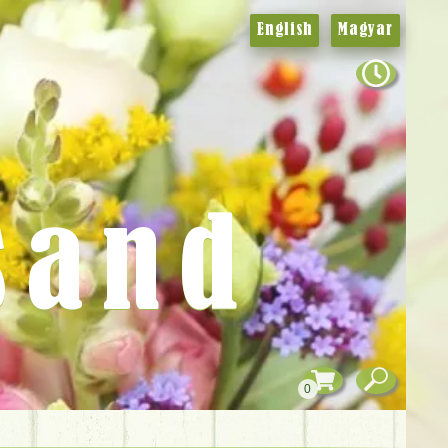
English
Magyar
sand
0