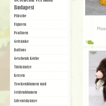
Geschenk Versand
Budapest
Plüsche
Figuren
Plüs
Pralinen
Getränke
Ballons
Geschenk Körbe
Türkräntze
Kerzen
Trockenblumen und
Seidenblumen
Adventskränze