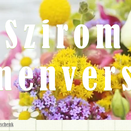
Szirom
menver
schenk