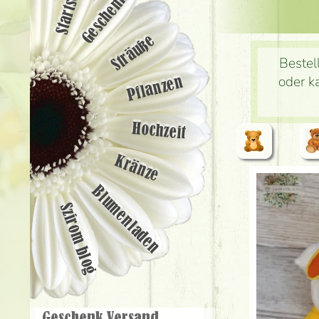
Startseite
Geschenke
Sträuße
Bestel
oder k
Pflanzen
Hochzeit
Kränze
Blumenladen
Szirom blog