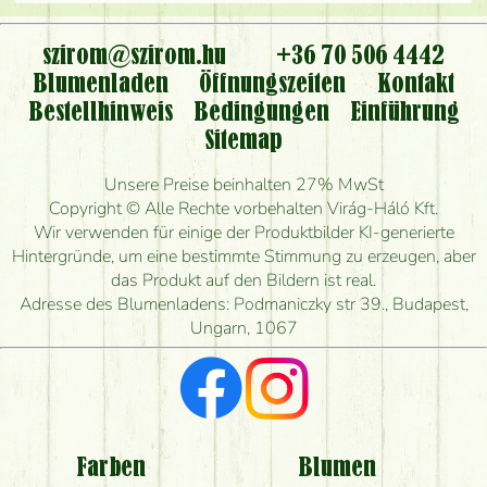
Ist der Blumenladen non stop geöffnet?
szirom@szirom.hu
+36 70 506 4442
Kann ich den bestellten Blumenstrauß persönlich
Blumenladen
Öffnungszeiten
Kontakt
nehmen oder nur per Blumenversand?
Bestellhinweis
Bedingungen
Einführung
Sitemap
Ist eine Bestellung für ländliche Gebiete möglich?
Unsere Preise beinhalten 27% MwSt
Wie lange kann ich heute Blumen mit Lieferung
Copyright © Alle Rechte vorbehalten Virág-Háló Kft.
bestellen?
Wir verwenden für einige der Produktbilder KI-generierte
Hintergründe, um eine bestimmte Stimmung zu erzeugen, aber
Wie schnell können Sie den Blumenstrauß
das Produkt auf den Bildern ist real.
herstellen und wann können Sie ihn frühestens
Adresse des Blumenladens: Podmaniczky str 39., Budapest,
liefern?
Ungarn, 1067
Ich suche rote Rosen, hast du welche?
Welche Rückmeldungen bekomme ich zum
Blumenversand?
Farben
Blumen