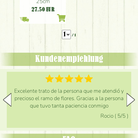
25cm
27.50
EUR
/ 1
Kundenempfehlung
Excelente trato de la persona que me atendió y
precioso el ramo de flores. Gracias a la persona
que tuvo tanta paciencia conmigo
Rocio
(
5
/5
)