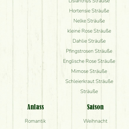
Lisianthus Sträuße
Hortensie Sträuße
Nelke Sträuße
kleine Rose Sträuße
Dahlie Sträuße
Pfingstrosen Sträuße
Englische Rose Sträuße
Mimose Sträuße
Schleierkraut Sträuße
Sträuße
Anlass
Saison
Romantik
Weihnacht