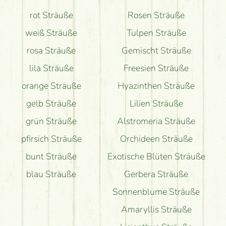
Bekomme ich wirklich, was auf dem Bild zu sehen
rot Sträuße
Rosen Sträuße
ist?
weiß Sträuße
Tulpen Sträuße
rosa Sträuße
Gemischt Sträuße
lila Sträuße
Freesien Sträuße
orange Sträuße
Hyazinthen Sträuße
gelb Sträuße
Lilien Sträuße
grün Sträuße
Alstromeria Sträuße
pfirsich Sträuße
Orchideen Sträuße
bunt Sträuße
Exotische Blüten Sträuße
blau Sträuße
Gerbera Sträuße
Sonnenblume Sträuße
Amaryllis Sträuße