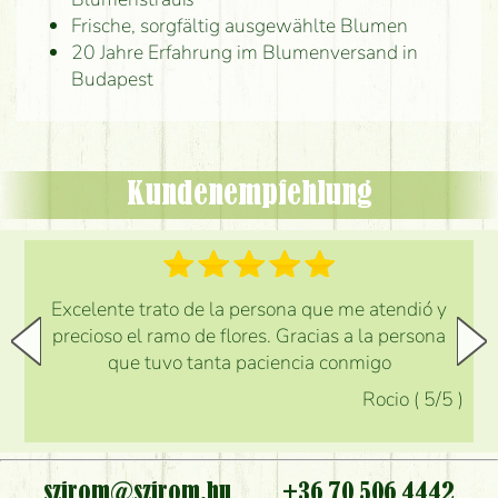
Frische, sorgfältig ausgewählte Blumen
20 Jahre Erfahrung im Blumenversand in
Budapest
Kundenempfehlung
Excelente trato de la persona que me atendió y
precioso el ramo de flores. Gracias a la persona
que tuvo tanta paciencia conmigo
Rocio
(
5
/5
)
szirom@szirom.hu
+36 70 506 4442