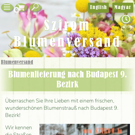
English
Magyar
0
Szirom
Blumenversand
Blumenversand
Blumenlieferung nach Budapest 9.
Bezirk
Überraschen Sie Ihre Lieben mit einem frischen,
wunderschönen Blumenstrauß nach Budapest 9.
Bezirk!
Wir kennen
die Straßen