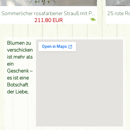
Sommerlicher rosafarbener Strauß mit Pastellfarben, kleinen Blüten, Rosen (54 Stiele) - Blumenlieferung Budapest
25 rote Rosen mit 12 Ph
211.80 EUR
Blumen zu
verschicken
ist mehr als
ein
Geschenk –
es ist eine
Botschaft
der Liebe,