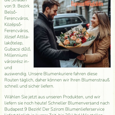
von 9. Bezirk
Belső-
Ferencváros,
Középső-
Ferencváros,
József Attila-
lakótelep,
Gubacsi dűlő,
Millenniumi
városrész in-
und
auswendig. Unsere Blumenkuriere fahren diese
Routen täglich, daher können wir Ihren Blumenstrauß
schnell und sicher liefern.
Wählen Sie jetzt aus unseren Produkten, und wir
liefern sie noch heute! Schneller Blumenversand nach
Budapest 9 Bezirk! Der Szirom Blumenlieferservice