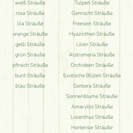
weiß Sträuße
Tulpen Sträuße
rosa Sträuße
Gemischt Sträuße
lila Sträuße
Freesien Sträuße
orange Sträuße
Hyazinthen Sträuße
gelb Sträuße
Lilien Sträuße
grün Sträuße
Alstromeria Sträuße
pfirsich Sträuße
Orchideen Sträuße
bunt Sträuße
Exotische Blüten Sträuße
blau Sträuße
Gerbera Sträuße
Sonnenblume Sträuße
Amaryllis Sträuße
Lisianthus Sträuße
Hortensie Sträuße