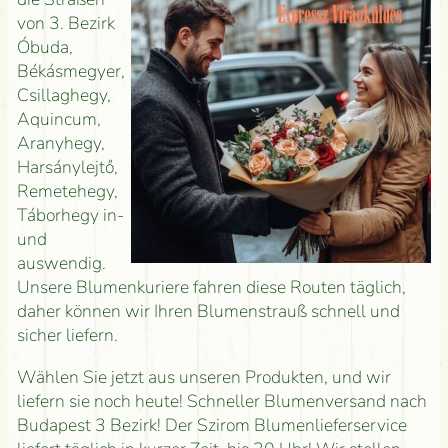
von 3. Bezirk
Óbuda,
Békásmegyer,
Csillaghegy,
Aquincum,
Aranyhegy,
Harsánylejtő,
Remetehegy,
Táborhegy in-
und
auswendig.
Unsere Blumenkuriere fahren diese Routen täglich,
daher können wir Ihren Blumenstrauß schnell und
sicher liefern.
Wählen Sie jetzt aus unseren Produkten, und wir
liefern sie noch heute! Schneller Blumenversand nach
Budapest 3 Bezirk! Der Szirom Blumenlieferservice