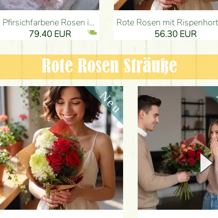
Pfirsichfarbene Rosen in einer eleganten plüsch Zylinderbox (9 Stiele) - Blumenlieferung Budapest
Rote Rosen mit Rispenhortensien und kleinen Blumen - Blumenlieferung 
79.40 EUR
56.30 EUR
Rote Rosen Sträuße