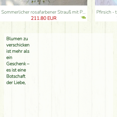
Sommerlicher rosafarbener Strauß mit Pastellfarben, kleinen Blüten, Rosen (54 Stiele) - Blumenlieferung Budapest
Pfirsich - türkis - 
211.80 EUR
Blumen zu
verschicken
ist mehr als
ein
Geschenk –
es ist eine
Botschaft
der Liebe,