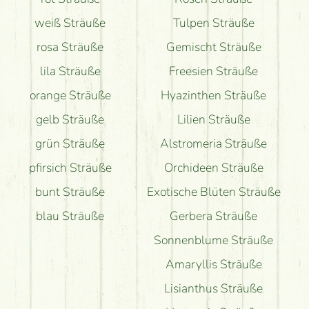
weiß Sträuße
Tulpen Sträuße
rosa Sträuße
Gemischt Sträuße
lila Sträuße
Freesien Sträuße
orange Sträuße
Hyazinthen Sträuße
gelb Sträuße
Lilien Sträuße
grün Sträuße
Alstromeria Sträuße
pfirsich Sträuße
Orchideen Sträuße
bunt Sträuße
Exotische Blüten Sträuße
blau Sträuße
Gerbera Sträuße
Sonnenblume Sträuße
Amaryllis Sträuße
Lisianthus Sträuße