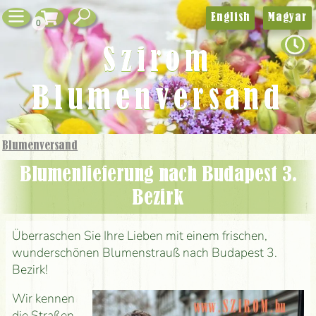
English
Magyar
0
Szirom
Blumenversand
Blumenversand
Blumenlieferung nach Budapest 3.
Bezirk
Überraschen Sie Ihre Lieben mit einem frischen,
wunderschönen Blumenstrauß nach Budapest 3.
Bezirk!
Wir kennen
die Straßen