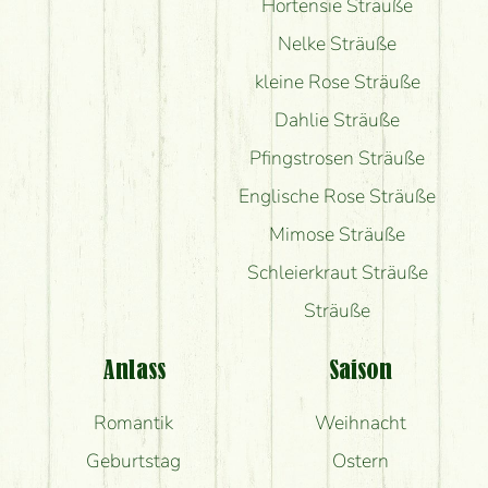
Hortensie Sträuße
Nelke Sträuße
kleine Rose Sträuße
Dahlie Sträuße
Pfingstrosen Sträuße
Englische Rose Sträuße
Mimose Sträuße
Schleierkraut Sträuße
Sträuße
Anlass
Saison
Romantik
Weihnacht
Geburtstag
Ostern