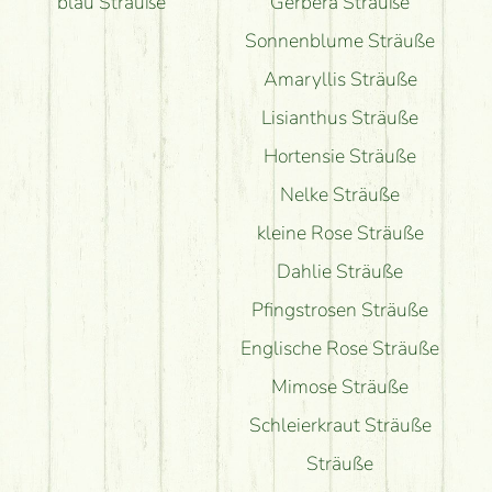
blau Sträuße
Gerbera Sträuße
Sonnenblume Sträuße
Amaryllis Sträuße
Lisianthus Sträuße
Hortensie Sträuße
Nelke Sträuße
kleine Rose Sträuße
Dahlie Sträuße
Pfingstrosen Sträuße
Englische Rose Sträuße
Mimose Sträuße
Schleierkraut Sträuße
Sträuße