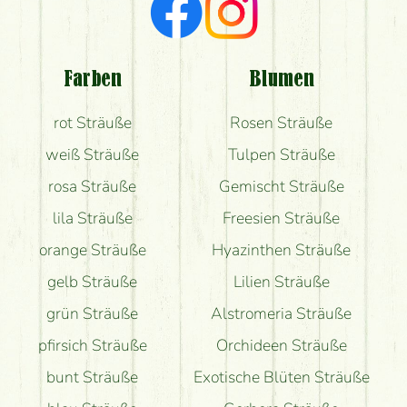
Ich suche rote Rosen, hast du welche?
Welche Rückmeldungen bekomme ich zum
Blumenversand?
Farben
Blumen
Bekomme ich wirklich, was auf dem Bild zu sehen
rot Sträuße
Rosen Sträuße
ist?
weiß Sträuße
Tulpen Sträuße
rosa Sträuße
Gemischt Sträuße
lila Sträuße
Freesien Sträuße
orange Sträuße
Hyazinthen Sträuße
gelb Sträuße
Lilien Sträuße
grün Sträuße
Alstromeria Sträuße
pfirsich Sträuße
Orchideen Sträuße
bunt Sträuße
Exotische Blüten Sträuße