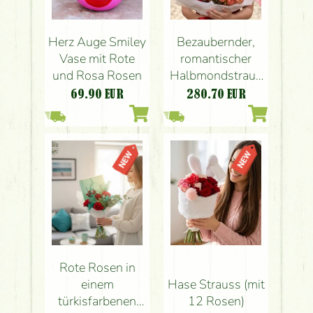
Herz Auge Smiley
Bezaubernder,
Vase mit Rote
romantischer
und Rosa Rosen
Halbmondstrauß
mit Rosen
69.90
EUR
280.70
EUR
Rote Rosen in
einem
Hase Strauss (mit
türkisfarbenen
12 Rosen)