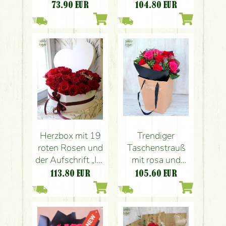
Strauß (5 Stück)
73.90
EUR
104.80
EUR
Trendiger
Herzbox mit 19
Taschenstrauß
roten Rosen und
mit rosa und
der Aufschrift „Ich
roten Rosen,
liebe dich“.
105.60
EUR
113.80
EUR
Beeren, Federn
(12 Rosen)