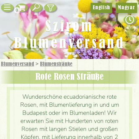
English
Magyar
0
Szirom
Blumenversand
Blumenversand
>
Blumensträuße
Rote Rosen Sträuße
Wunderschöne ecuadorianische rote
Rosen, mit Blumenlieferung in und um
Budapest oder im Blumenladen! Wir
erwarten Sie mit Hunderten von roten
Rosen mit langen Stielen und großen
Köpfen, mit Lieferung innerhalb von 2