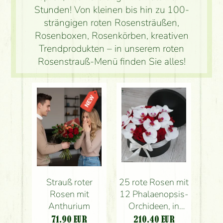
Stunden! Von kleinen bis hin zu 100-
strängigen roten Rosensträußen,
Rosenboxen, Rosenkörben, kreativen
Trendprodukten – in unserem roten
Rosenstrauß-Menü finden Sie alles!
Strauß roter
25 rote Rosen mit
Rosen mit
12 Phalaenopsis-
Anthurium
Orchideen, in
einer Box
71.90
EUR
210.40
EUR