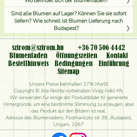
Wo befindet sich der Blumenladen?
Sind alle Blumen auf Lager? Können Sie sie sofort
liefern? Wie schnell ist Blumen Lieferung nach
Budapest?
Ist der Blumenladen non stop geöffnet?
szirom@szirom.hu
+36 70 506 4442
Kann ich den bestellten Blumenstrauß persönlich
Blumenladen
Öffnungszeiten
Kontakt
nehmen oder nur per Blumenversand?
Bestellhinweis
Bedingungen
Einführung
Sitemap
Ist eine Bestellung für ländliche Gebiete möglich?
Unsere Preise beinhalten 27% MwSt
Wie lange kann ich heute Blumen mit Lieferung
Copyright © Alle Rechte vorbehalten Virág-Háló Kft.
bestellen?
Wir verwenden für einige der Produktbilder KI-generierte
Hintergründe, um eine bestimmte Stimmung zu erzeugen, aber
Wie schnell können Sie den Blumenstrauß
das Produkt auf den Bildern ist real.
herstellen und wann können Sie ihn frühestens
Adresse des Blumenladens: Podmaniczky str 39., Budapest,
liefern?
Ungarn, 1067