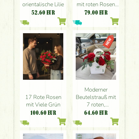
mit roten Rosen
orientalische Lilie
(11 Stiele)
79.00
EUR
52.60
EUR
Moderner
17 Rote Rosen
Beutelstrauß mit
mit Viele Grün
7 roten,
reflexierten
100.60
EUR
64.60
EUR
Rosen