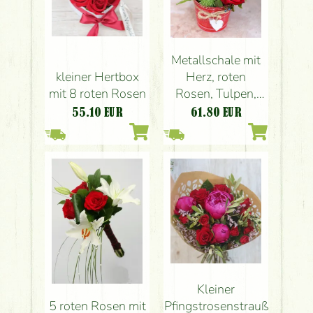
Metallschale mit
kleiner Hertbox
Herz, roten
mit 8 roten Rosen
Rosen, Tulpen,
Kürbis
55.10
EUR
61.80
EUR
Kleiner
Pfingstrosenstrauß
5 roten Rosen mit