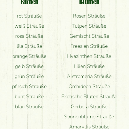
Farben
Blumen
Bekomme ich wirklich, was auf dem Bild zu sehen
rot Sträuße
Rosen Sträuße
ist?
weiß Sträuße
Tulpen Sträuße
rosa Sträuße
Gemischt Sträuße
lila Sträuße
Freesien Sträuße
orange Sträuße
Hyazinthen Sträuße
gelb Sträuße
Lilien Sträuße
grün Sträuße
Alstromeria Sträuße
pfirsich Sträuße
Orchideen Sträuße
bunt Sträuße
Exotische Blüten Sträuße
blau Sträuße
Gerbera Sträuße
Sonnenblume Sträuße
Amaryllis Sträuße