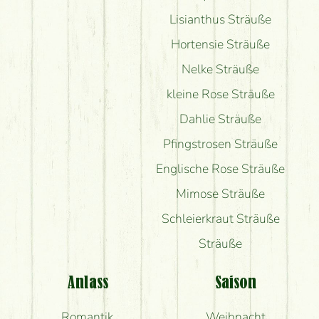
Lisianthus Sträuße
Hortensie Sträuße
Nelke Sträuße
kleine Rose Sträuße
Dahlie Sträuße
Pfingstrosen Sträuße
Englische Rose Sträuße
Mimose Sträuße
Schleierkraut Sträuße
Sträuße
Anlass
Saison
Romantik
Weihnacht