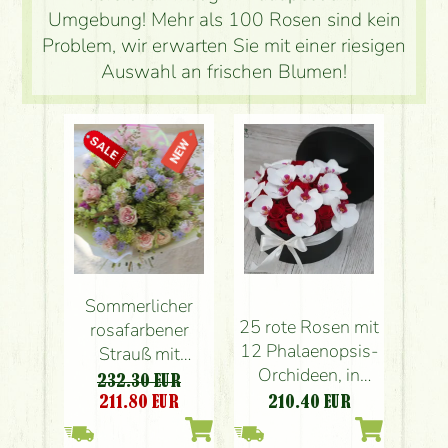
Umgebung! Mehr als 100 Rosen sind kein
Problem, wir erwarten Sie mit einer riesigen
Auswahl an frischen Blumen!
Sommerlicher
25 rote Rosen mit
rosafarbener
12 Phalaenopsis-
Strauß mit
Orchideen, in
Pastellfarben,
232.30 EUR
einer Box
kleinen Blüten,
211.80
EUR
210.40
EUR
Rosen (54 Stiele)