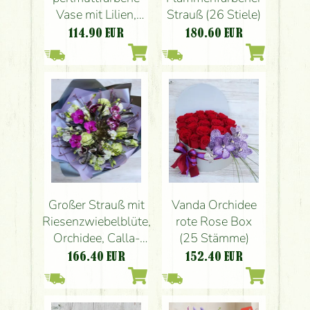
Strauß (26 Stiele)
Vase mit Lilien,
Hortensien und
180.60
EUR
114.90
EUR
Rosen
Großer Strauß mit
Vanda Orchidee
Riesenzwiebelblüte,
rote Rose Box
Orchidee, Calla-
(25 Stämme)
Lilie, Eustoma,
166.40
EUR
152.40
EUR
Federn, in
Kontrasige tfarben
(23 Stränge)