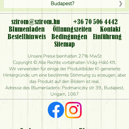
Budapest?
Ist der Blumenladen non stop geöffnet?
szirom@szirom.hu
+36 70 506 4442
Kann ich den bestellten Blumenstrauß persönlich
Blumenladen
Öffnungszeiten
Kontakt
nehmen oder nur per Blumenversand?
Bestellhinweis
Bedingungen
Einführung
Sitemap
Ist eine Bestellung für ländliche Gebiete möglich?
Unsere Preise beinhalten 27% MwSt
Wie lange kann ich heute Blumen mit Lieferung
Copyright © Alle Rechte vorbehalten Virág-Háló Kft.
bestellen?
Wir verwenden für einige der Produktbilder KI-generierte
Hintergründe, um eine bestimmte Stimmung zu erzeugen, aber
Wie schnell können Sie den Blumenstrauß
das Produkt auf den Bildern ist real.
herstellen und wann können Sie ihn frühestens
Adresse des Blumenladens: Podmaniczky str 39., Budapest,
liefern?
Ungarn, 1067
Ich suche rote Rosen, hast du welche?
Welche Rückmeldungen bekomme ich zum
Blumenversand?