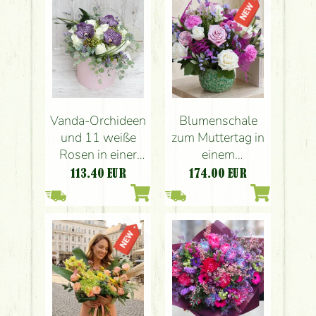
Vanda-Orchideen
Blumenschale
und 11 weiße
zum Muttertag in
Rosen in einer
einem
Zylinderkiste
Hortensientopf
113.40
EUR
174.00
EUR
mit Rosen