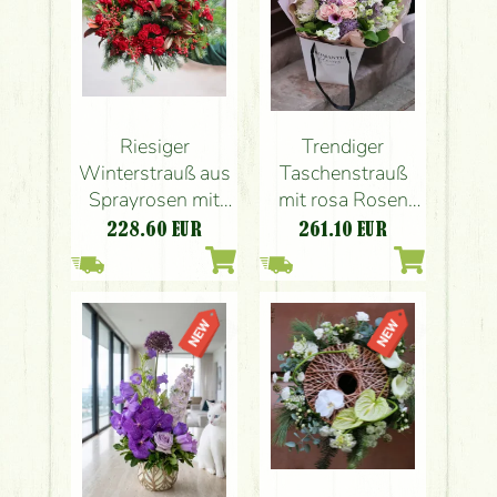
Riesiger
Trendiger
Winterstrauß aus
Taschenstrauß
Sprayrosen mit
mit rosa Rosen
Keifern, roten
und lila Blüten
228.60
EUR
261.10
EUR
Beeren und roten
Lorbeerblättern