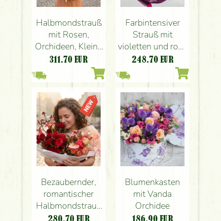
Halbmondstrauß
Farbintensiver
mit Rosen,
Strauß mit
Orchideen, Kleine
violetten und rosa
Blumen
Blüten
311.70
EUR
248.70
EUR
Bezaubernder,
Blumenkasten
romantischer
mit Vanda
Halbmondstrauß
Orchidee
mit Rosen
280.70
EUR
186.90
EUR