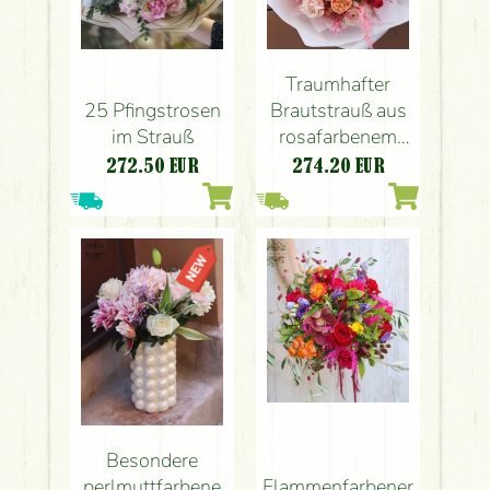
Traumhafter
25 Pfingstrosen
Brautstrauß aus
im Strauß
rosafarbenem
Bronzeschaum
272.50
EUR
274.20
EUR
mit englischen
Rosen und
Orchideen
Besondere
Flammenfarbener
perlmuttfarbene