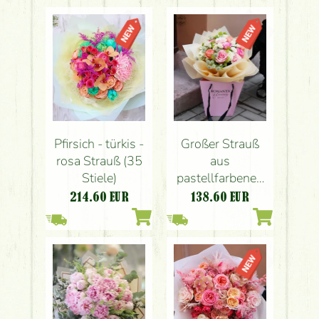
Pfirsich - türkis -
Großer Strauß
rosa Strauß (35
aus
Stiele)
pastellfarbenen
Rosen und
214.60
EUR
138.60
EUR
kleinen Blumen in
einer Papiertüte
(20 Stiele)