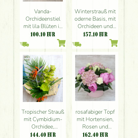
Winterstrauß mit
Vanda-
oderne Basis, mit
Orchideenstiel
Orchideen und
mit lila Blüten in
weißen Blüten
einem schönen
157.10
EUR
100.10
EUR
Topf
Tropischer Strauß
rosafabiger Topf
mit Cymbidium-
mit Hortensien,
Orchidee,
Rosen und
Strelizia,
Pfingstrosen (12
144.40
EUR
162.40
EUR