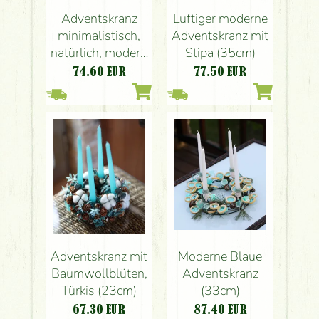
Adventskranz
Luftiger moderne
minimalistisch,
Adventskranz mit
natürlich, modern
Stipa (35cm)
(45cm)
74.60
EUR
77.50
EUR
Moderne Blaue
Adventskranz mit
Adventskranz
Baumwollblüten,
(33cm)
Türkis (23cm)
87.40
EUR
67.30
EUR