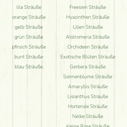
lila Sträuße
Freesien Sträuße
orange Sträuße
Hyazinthen Sträuße
gelb Sträuße
Lilien Sträuße
grün Sträuße
Alstromeria Sträuße
pfirsich Sträuße
Orchideen Sträuße
bunt Sträuße
Exotische Blüten Sträuße
blau Sträuße
Gerbera Sträuße
Sonnenblume Sträuße
Amaryllis Sträuße
Lisianthus Sträuße
Hortensie Sträuße
Nelke Sträuße
kleine Rose Sträuße