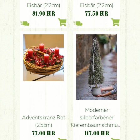
Eisbär (22cm)
Eisbär (22cm)
81.90
EUR
77.50
EUR
Moderner
Adventskranz Rot
silberfarbener
(25cm)
Kiefernbaumschmuck
gefertigt aus
77.00
EUR
117.00
EUR
Limonium in einem