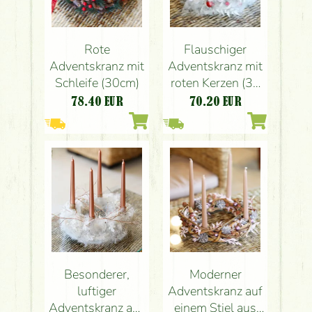
Rote
Flauschiger
Adventskranz mit
Adventskranz mit
Schleife (30cm)
roten Kerzen (30
cm)
78.40
EUR
70.20
EUR
Besonderer,
Moderner
luftiger
Adventskranz auf
Adventskranz aus
einem Stiel aus