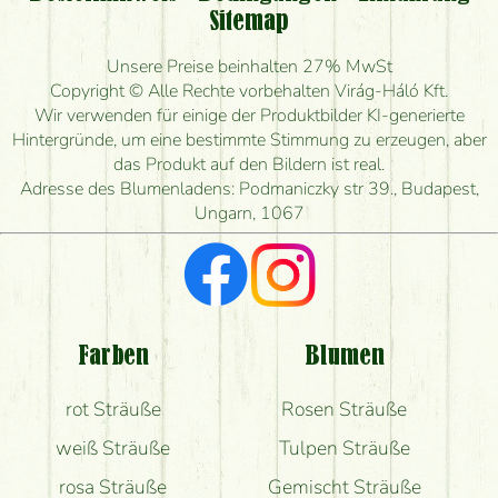
Sitemap
Ist eine Bestellung für ländliche Gebiete möglich?
Unsere Preise beinhalten 27% MwSt
Wie lange kann ich heute Blumen mit Lieferung
Copyright © Alle Rechte vorbehalten Virág-Háló Kft.
bestellen?
Wir verwenden für einige der Produktbilder KI-generierte
Hintergründe, um eine bestimmte Stimmung zu erzeugen, aber
Wie schnell können Sie den Blumenstrauß
das Produkt auf den Bildern ist real.
herstellen und wann können Sie ihn frühestens
Adresse des Blumenladens: Podmaniczky str 39., Budapest,
liefern?
Ungarn, 1067
Ich suche rote Rosen, hast du welche?
Welche Rückmeldungen bekomme ich zum
Blumenversand?
Farben
Blumen
Bekomme ich wirklich, was auf dem Bild zu sehen
rot Sträuße
Rosen Sträuße
ist?
weiß Sträuße
Tulpen Sträuße
rosa Sträuße
Gemischt Sträuße