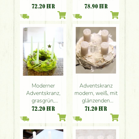
silbernem
Seerosenblättern,
72.20
EUR
78.90
EUR
Engelshaar,
Pastellfarben (35
bronzenen
cm)
Zweigen und
Muschelblättern
(35 cm).
Moderner
Adventskranz
Adventskranz,
modern, weiß, mit
grasgrün,
glänzenden
flauschig (35 cm)
Ginkgoblättern
72.20
EUR
71.20
EUR
(21cm)