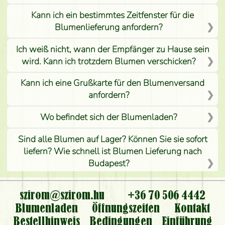
Kann ich ein bestimmtes Zeitfenster für die
Blumenlieferung anfordern?
Ich weiß nicht, wann der Empfänger zu Hause sein
wird. Kann ich trotzdem Blumen verschicken?
Kann ich eine Grußkarte für den Blumenversand
anfordern?
Wo befindet sich der Blumenladen?
Sind alle Blumen auf Lager? Können Sie sie sofort
liefern? Wie schnell ist Blumen Lieferung nach
Budapest?
Ist der Blumenladen non stop geöffnet?
szirom@szirom.hu
+36 70 506 4442
Kann ich den bestellten Blumenstrauß persönlich
Blumenladen
Öffnungszeiten
Kontakt
nehmen oder nur per Blumenversand?
Bestellhinweis
Bedingungen
Einführung