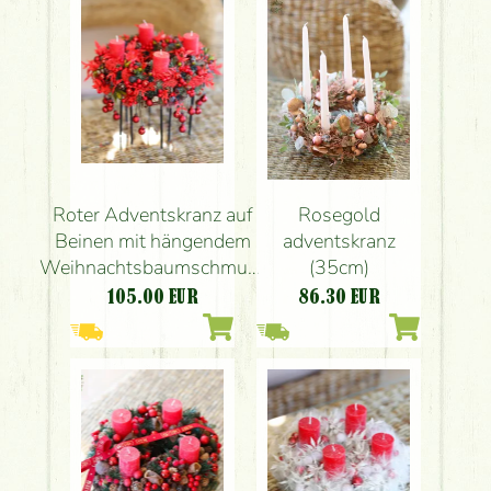
Roter Adventskranz auf
Rosegold
Beinen mit hängendem
adventskranz
Weihnachtsbaumschmuck
(35cm)
(35 cm)
105.00
EUR
86.30
EUR