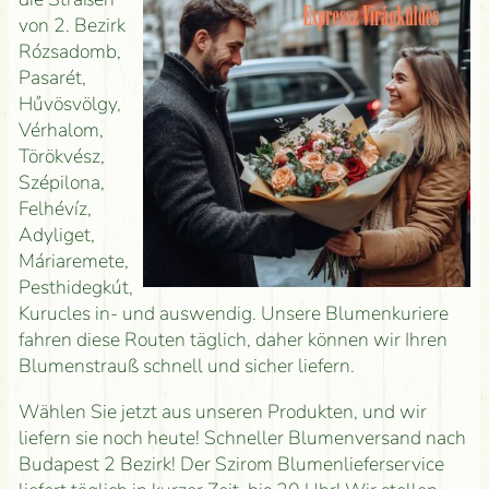
von 2. Bezirk
Rózsadomb,
Pasarét,
Hűvösvölgy,
Vérhalom,
Törökvész,
Szépilona,
Felhévíz,
Adyliget,
Máriaremete,
Pesthidegkút,
Kurucles in- und auswendig. Unsere Blumenkuriere
fahren diese Routen täglich, daher können wir Ihren
Blumenstrauß schnell und sicher liefern.
Wählen Sie jetzt aus unseren Produkten, und wir
liefern sie noch heute! Schneller Blumenversand nach
Budapest 2 Bezirk! Der Szirom Blumenlieferservice