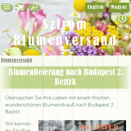
English
Magyar
0
Szirom
Blumenversand
Blumenversand
Blumenlieferung nach Budapest 2.
Bezirk
Überraschen Sie Ihre Lieben mit einem frischen,
wunderschönen Blumenstrauß nach Budapest 2.
Bezirk!
Wir kennen
die Straßen