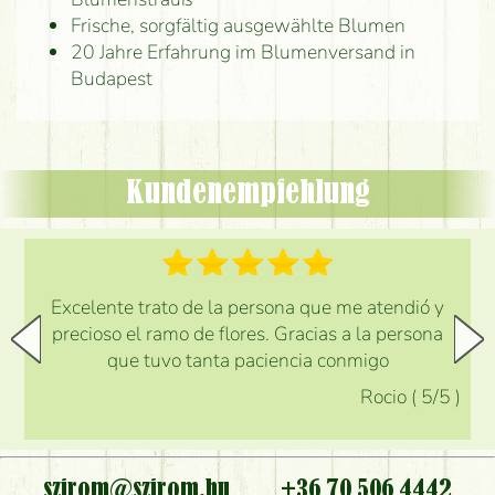
Frische, sorgfältig ausgewählte Blumen
20 Jahre Erfahrung im Blumenversand in
Budapest
Kundenempfehlung
Excelente trato de la persona que me atendió y
precioso el ramo de flores. Gracias a la persona
que tuvo tanta paciencia conmigo
Rocio
(
5
/5
)
szirom@szirom.hu
+36 70 506 4442