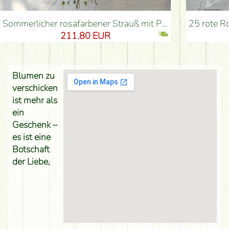
Sommerlicher rosafarbener Strauß mit Pastellfarben, kleinen Blüten, Rosen (54 Stiele) - Blumenlieferung Budapest
25 rote Rosen mit 12 Ph
211.80 EUR
Blumen zu
verschicken
ist mehr als
ein
Geschenk –
es ist eine
Botschaft
der Liebe,