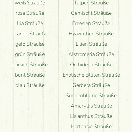
weiß Sträuße
Tulpen Sträuße
rosa Sträuße
Gemischt Sträuße
lila Sträuße
Freesien Sträuße
orange Sträuße
Hyazinthen Sträuße
gelb Sträuße
Lilien Sträuße
grün Sträuße
Alstromeria Sträuße
pfirsich Sträuße
Orchideen Sträuße
bunt Sträuße
Exotische Blüten Sträuße
blau Sträuße
Gerbera Sträuße
Sonnenblume Sträuße
Amaryllis Sträuße
Lisianthus Sträuße
Hortensie Sträuße