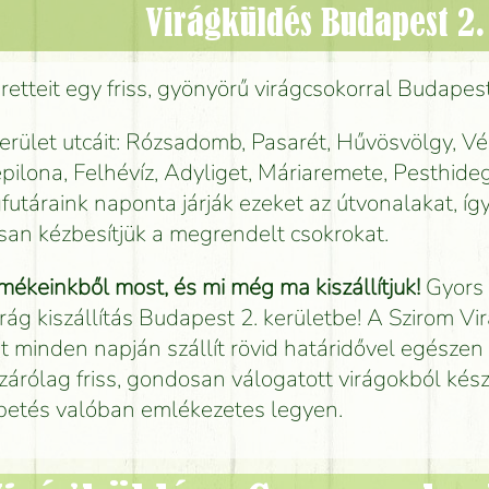
Virágküldés Budapest 2.
etteit egy friss, gyönyörű virágcsokorral Budapest
kerület utcáit: Rózsadomb, Pasarét, Hűvösvölgy, V
pilona, Felhévíz, Adyliget, Máriaremete, Pesthide
gfutáraink naponta járják ezeket az útvonalakat, í
san kézbesítjük a megrendelt csokrokat.
mékeinkből most, és mi még ma kiszállítjuk!
Gyors
irág kiszállítás Budapest 2. kerületbe! A Szirom V
t minden napján szállít rövid határidővel egészen 
zárólag friss, gondosan válogatott virágokból készí
petés valóban emlékezetes legyen.