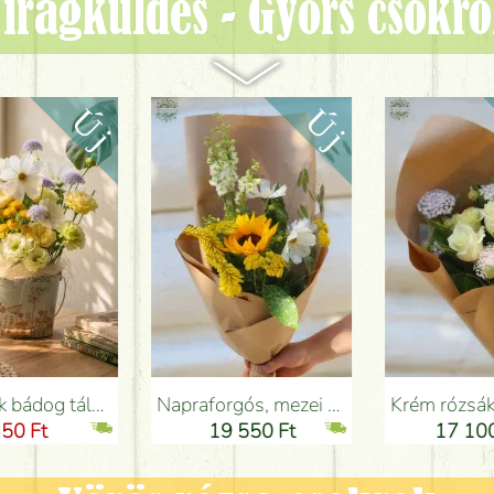
irágküldés - Gyors csokr
Budapesten
Napraforgós, mezei virágos nyári csokor - Virágküldés Budapesten
Krém rózsák csipkevirággal (10 szál) - Virágküldés Budapesten
19 550 Ft
17 100 Ft