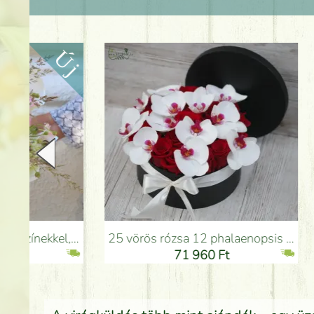
25 vörös rózsa 12 phalaenopsis orchideával dobozban - Virágküldés Budapesten
Barack - türkiz - pink c
71 960 Ft
7