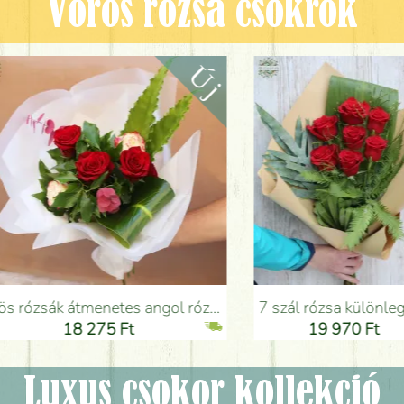
Vörös rózsa csokrok
ngol rózsákkal (5 szál) - Virágküldés Budapesten
7 szál rózsa különleges zöldekkel kraft papírral - Virágküldés Budapesten
18 275 Ft
19 970 Ft
Luxus csokor kollekció