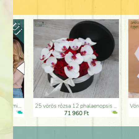
25 vörös rózsa 12 phalaenopsis orchideával dobozban - Virágküldés Budapesten
Vörös rózsák átmenetes a
71 960 Ft