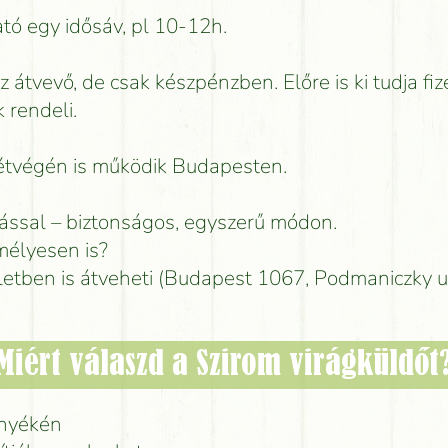
tó egy idősáv, pl 10-12h.
az átvevő, de csak készpénzben. Előre is ki tudja fiz
 rendeli.
hétvégén is működik Budapesten.
lással – biztonságos, egyszerű módon.
élyesen is?
letben is átveheti (Budapest 1067, Podmaniczky u
Miért válaszd a Szirom virágküldőt
rnyékén