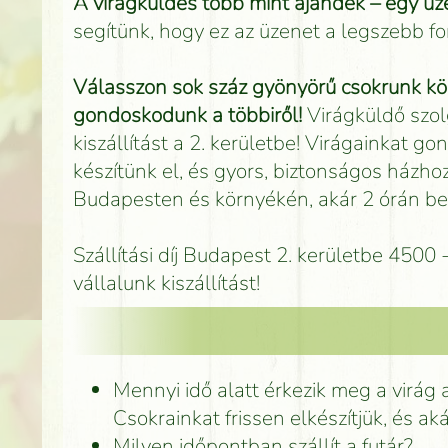
A virágküldés több mint ajándék – egy üze
segítünk, hogy ez az üzenet a legszebb 
Válasszon sok száz gyönyörű csokrunk köz
gondoskodunk a többiről!
Virágküldő szol
kiszállítást a 2. kerületbe! Virágainkat 
készítünk el, és gyors, biztonságos házhoz 
Budapesten és környékén, akár 2 órán bel
Szállítási díj Budapest 2. kerületbe 450
vállalunk kiszállítást!
Mennyi idő alatt érkezik meg a virág 
Csokrainkat frissen elkészítjük, és ak
Milyen időpontban szállít a futár?