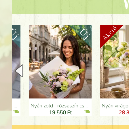
V
Nyári zöld - rózsaszín csokor szegfűvel, santinivel, rózsával, apró virágokkal (12 szál) - Virágküldés Budapesten
Nyári virágok bádog tálban liziantusszal - Virágküldés 
19 550 Ft
28 350 Ft