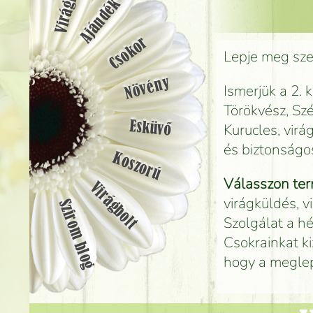
Ajándék
Csokor
Lepje meg szer
Növény
Ismerjük a 2. 
Törökvész, Szé
Esküvő
Kurucles, virá
és biztonságo
Koszorú
Válasszon ter
Virágbolt
virágküldés, v
Szirom blog
Szolgálat a hé
Csokrainkat ki
hogy a megle