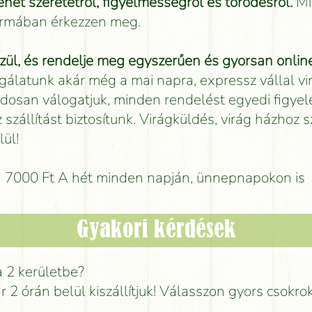
net szeretetről, figyelmességről és törődésről.
Mi
formában érkezzen meg.
ül, és rendelje meg egyszerűen és gyorsan online
gálatunk akár még a mai napra, expressz vállal vi
gondosan válogatjuk, minden rendelést egyedi figy
szállítást biztosítunk. Virágküldés, virág házhoz s
ül!
0 - 7000 Ft A hét minden napján, ünnepnapokon is
Gyakori kérdések
a 2 kerületbe?
ár 2 órán belül kiszállítjuk! Válasszon gyors csokro