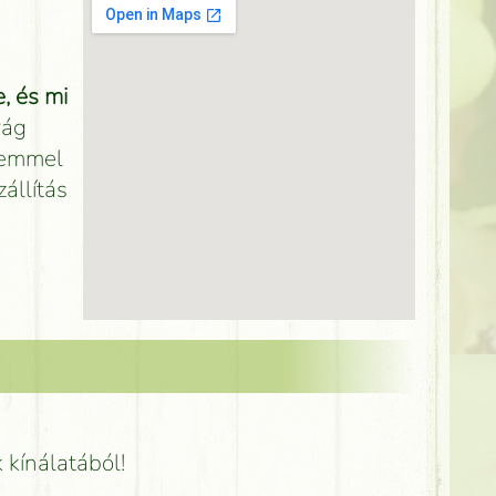
, és mi
rág
elemmel
zállítás
k kínálatából!