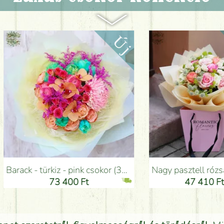
sokor (35 szál) - Virágküldés Budapesten
Nagy pasztell rózsás apró virágos csokor papírtáskával (20 szál) - Virágküldés Budapesten
3 400 Ft
47 410 Ft