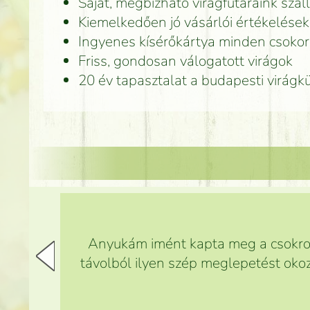
Saját, megbízható virágfutáraink száll
Kiemelkedően jó vásárlói értékelések
Ingyenes kísérőkártya minden csoko
Friss, gondosan válogatott virágok
20 év tapasztalat a budapesti virág
Anyukám imént kapta meg a csokrot,
távolból ilyen szép meglepetést okoz