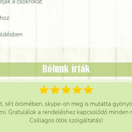
ítják a csokrokat
rhoz
küldésben
Rólunk írták
 sírt örömében, skype-on meg is mutatta gyönyör
ni. Gratulálok a rendeléshez kapcsolódó minden r
Csillagos ötös szolgáltatás!