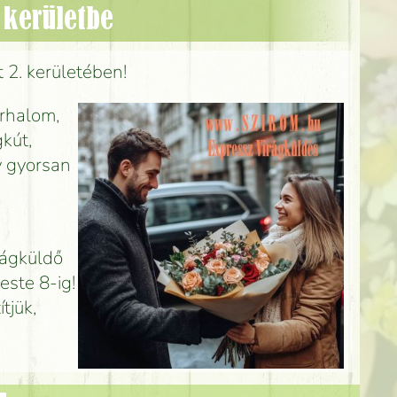
 kerületbe
 2. kerületében!
érhalom,
gkút,
gy gyorsan
irágküldő
este 8-ig!
tjük,