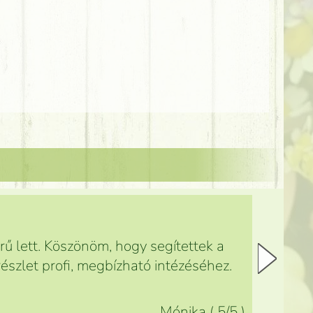
ű lett. Köszönöm, hogy segítettek a
észlet profi, megbízható intézéséhez.
Mónika
(
5
/5
)