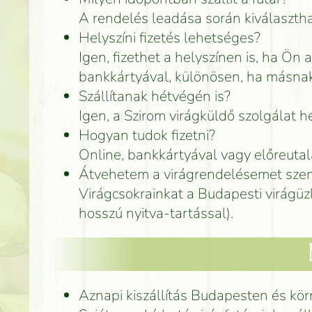
A rendelés leadása során kiválasztha
Helyszíni fizetés lehetséges?
Igen, fizethet a helyszínen is, ha Ön 
bankkártyával, különösen, ha másnak
Szállítanak hétvégén is?
Igen, a Szirom virágküldő szolgálat 
Hogyan tudok fizetni?
Online, bankkártyával vagy előreuta
Átvehetem a virágrendelésemet szem
Virágcsokrainkat a Budapesti virágüz
hosszú nyitva-tartással).
Aznapi kiszállítás Budapesten és kö