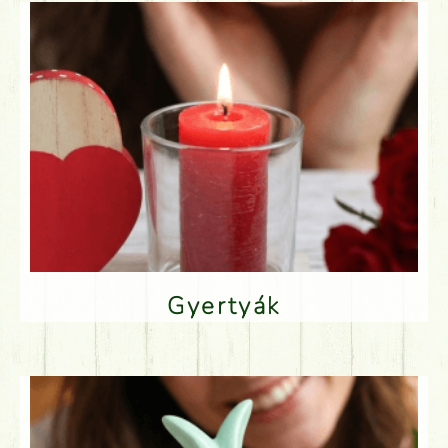
Gyertyák