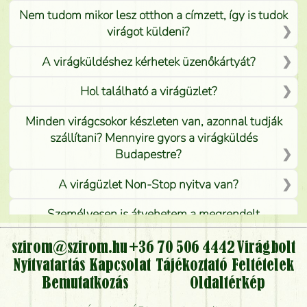
Nem tudom mikor lesz otthon a címzett, így is tudok
virágot küldeni?
A virágküldéshez kérhetek üzenőkártyát?
Hol található a virágüzlet?
Minden virágcsokor készleten van, azonnal tudják
szállítani? Mennyire gyors a virágküldés
Budapestre?
A virágüzlet Non-Stop nyitva van?
Személyesen is átvehetem a megrendelt
virágcsokrot, vagy csak virágküldéssel, kiszállítással
kérhető?
szirom@szirom.hu
+36 70 506 4442
Virágbolt
Nyitvatartás
Kapcsolat
Tájékoztató
Feltételek
Vidékre is lehet rendelni?
Bemutatkozás
Oldaltérkép
Meddig rendelhetek virágküldést úgy, hogy még ma