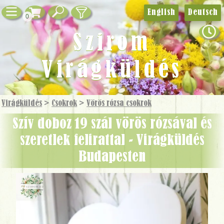
English
Deutsch
0
Szirom
Virágküldés
Virágküldés
>
Csokrok
>
Vörös rózsa csokrok
szív doboz 19 szál vörös rózsával és
szeretlek felirattal - Virágküldés
Budapesten