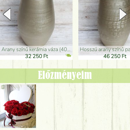
arany színű kerámia váza (40x26cm)
hosszú arany színű padlóváza
32 250 Ft
46 250 Ft
Előzményeim