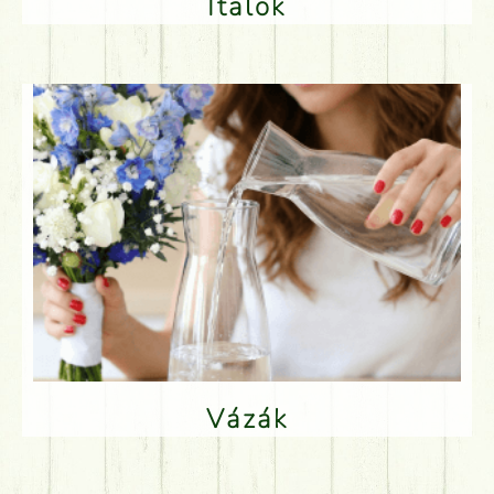
Italok
Vázák