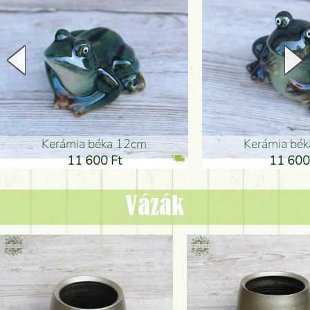
Kerámia béka 12cm
Kerámia bé
11 600 Ft
11 600
Vázák