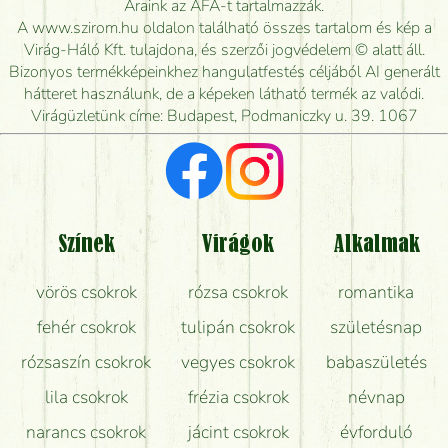
Áraink az ÁFA-t tartalmazzák.
kiszállítsák?
A www.szirom.hu oldalon található összes tartalom és kép a
Virág-Háló Kft. tulajdona, és szerzői jogvédelem © alatt áll.
Mennyire gyorsan tudják elkészíteni a csokrot, és
Bizonyos termékképeinkhez hangulatfestés céljából AI generált
mikor tudják leghamarabb kiszállítani?
hátteret használunk, de a képeken látható termék az valódi.
Virágüzletünk címe: Budapest, Podmaniczky u. 39. 1067
Vörös rózsát keresek, van önöknél?
Milyen visszajelzést kapok a virágküldésről?
Tényleg azt kapom, ami a képen van?
Színek
Virágok
Alkalmak
Mit kell tudni a virágcsokrok szállításáról?
vörös csokrok
rózsa csokrok
romantika
Hogy marad a lehető legtovább friss a csokor?
fehér csokrok
tulipán csokrok
születésnap
Tudok adventi koszorút vásárolni boltban?
rózsaszín csokrok
vegyes csokrok
babaszületés
lila csokrok
frézia csokrok
névnap
narancs csokrok
jácint csokrok
évforduló