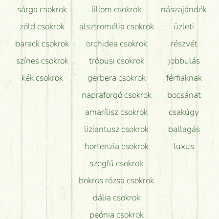
sárga csokrok
liliom csokrok
nászajándék
zöld csokrok
alsztromélia csokrok
üzleti
barack csokrok
orchidea csokrok
részvét
színes csokrok
trópusi csokrok
jobbulás
kék csokrok
gerbera csokrok
férfiaknak
napraforgó csokrok
bocsánat
amarílisz csokrok
csakúgy
liziantusz csokrok
ballagás
hortenzia csokrok
luxus
szegfű csokrok
bokros rózsa csokrok
dália csokrok
peónia csokrok