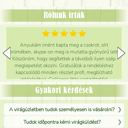
Rólunk írták
Anyukám imént kapta meg a csokrot, sírt
örömében, skype-on meg is mutatta gyönyörű lett.
Köszönöm, hogy segítettek a távolból ilyen szép
meglepetést okozni. Gratulálok a rendeléshez
kapcsolódó minden részlet profi, megbízható
intézéséhez. Csillagos ötös szolgáltatás!
Mónika
(
5
/5
)
Gyakori kérdések
A virágüzletben tudok személyesen is vásárolni?
Tudok időpontra kérni virágküldést?