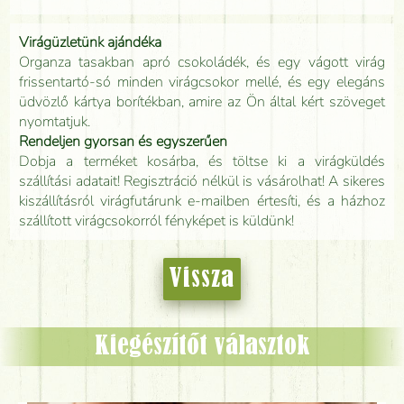
Virágüzletünk ajándéka
Organza tasakban apró csokoládék, és egy vágott virág
frissentartó-só minden virágcsokor mellé, és egy elegáns
üdvözlő kártya borítékban, amire az Ön által kért szöveget
nyomtatjuk.
Rendeljen gyorsan és egyszerűen
Dobja a terméket kosárba, és töltse ki a virágküldés
szállítási adatait! Regisztráció nélkül is vásárolhat! A sikeres
kiszállításról virágfutárunk e-mailben értesíti, és a házhoz
szállított virágcsokorról fényképet is küldünk!
Vissza
Kiegészítőt választok