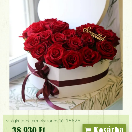
virágküldés termékazonosító: 18625
38 930 Ft
Kosárba