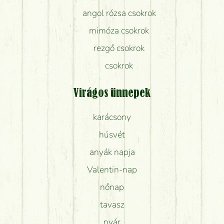
angol rózsa csokrok
mimóza csokrok
rezgő csokrok
csokrok
Virágos ünnepek
karácsony
húsvét
anyák napja
Valentin-nap
nőnap
tavasz
nyár