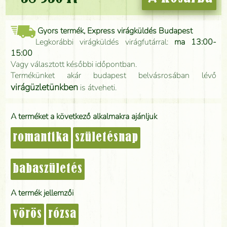
Gyors termék, Express virágküldés Budapest
Legkorábbi virágküldés virágfutárral:
ma 13:00-
15:00
Vagy választott későbbi időpontban.
Termékünket akár budapest belvásrosában lévő
virágüzletünkben
is átveheti.
A terméket a következő alkalmakra ajánljuk
romantika
születésnap
babaszületés
A termék jellemzői
vörös
rózsa