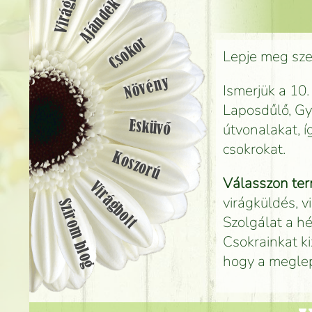
Ajándék
Csokor
Lepje meg szer
Növény
Ismerjük a 10.
Laposdűlő, Gyá
Esküvő
útvonalakat, 
csokrokat.
Koszorú
Válasszon ter
Virágbolt
virágküldés, v
Szirom blog
Szolgálat a hé
Csokrainkat ki
hogy a megle