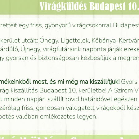
Virágküldés Budapest 10.
etteit egy friss, gyönyörű virágcsokorral Budapes
 kerület utcáit: Óhegy, Ligettelek, Kőbánya-Kertvár
rdűlő, Újhegy, virágfutáraink naponta járják ezeke
így gyorsan és biztonságosan kézbesítjük a megre
mékeinkből most, és mi még ma kiszállítjuk!
Gyors
irág kiszállítás Budapest 10. kerületbe! A Szirom 
t minden napján szállít rövid határidővel egészen 
zárólag friss, gondosan válogatott virágokból készí
petés valóban emlékezetes legyen.