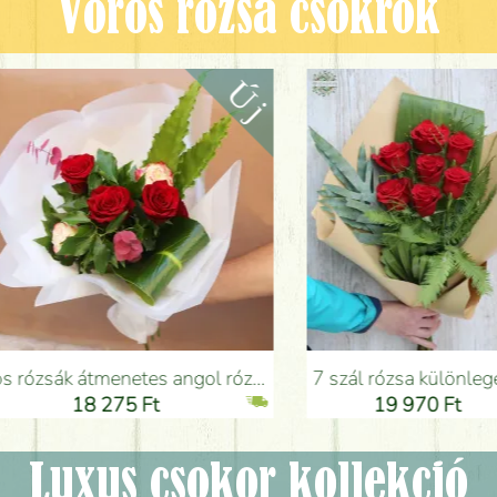
Vörös rózsa csokrok
ngol rózsákkal (5 szál) - Virágküldés Budapesten
7 szál rózsa különleges zöldekkel kraft papírral - Virágküldés Budapesten
18 275 Ft
19 970 Ft
Luxus csokor kollekció