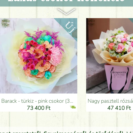
sokor (35 szál) - Virágküldés Budapesten
Nagy pasztell rózsás apró virágos csokor papírtáskával (20 szál) - Virágküldés Budapesten
3 400 Ft
47 410 Ft