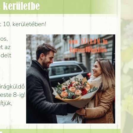
 kerületbe
t 10. kerületében!
os,
t az
ndelt
Virágküldő
este 8-ig!
tjük,