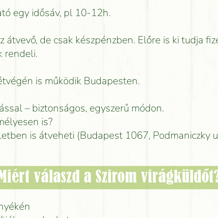
tó egy idősáv, pl 10-12h.
az átvevő, de csak készpénzben. Előre is ki tudja fiz
 rendeli.
hétvégén is működik Budapesten.
lással – biztonságos, egyszerű módon.
élyesen is?
letben is átveheti (Budapest 1067, Podmaniczky u
Miért válaszd a Szirom virágküldőt
rnyékén