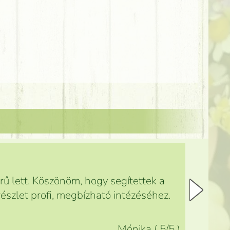
ű lett. Köszönöm, hogy segítettek a
észlet profi, megbízható intézéséhez.
Mónika
(
5
/5
)