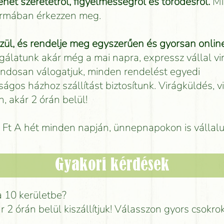
net szeretetről, figyelmességről és törődésről.
Mi
formában érkezzen meg.
ül, és rendelje meg egyszerűen és gyorsan online
gálatunk akár még a mai napra, expressz vállal vi
 gondosan válogatjuk, minden rendelést egyedi
ságos házhoz szállítást biztosítunk. Virágküldés, v
, akár 2 órán belül!
00 Ft A hét minden napján, ünnepnapokon is vállal
Gyakori kérdések
a 10 kerületbe?
ár 2 órán belül kiszállítjuk! Válasszon gyors csokro