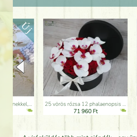
25 vörös rózsa 12 phalaenopsis orchideával dobozban - Virágküldés Budapesten
Barack - türkiz - pink c
71 960 Ft
7