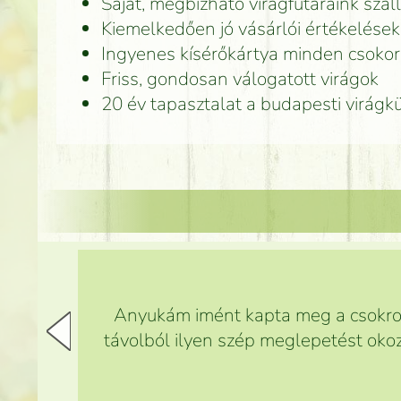
Saját, megbízható virágfutáraink száll
Kiemelkedően jó vásárlói értékelések
Ingyenes kísérőkártya minden csoko
Friss, gondosan válogatott virágok
20 év tapasztalat a budapesti virág
Anyukám imént kapta meg a csokrot,
távolból ilyen szép meglepetést okoz