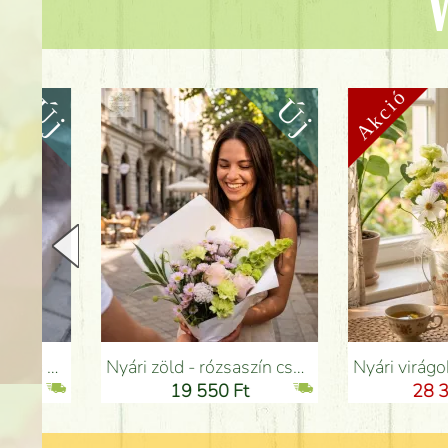
V
Nyári zöld - rózsaszín csokor szegfűvel, santinivel, rózsával, apró virágokkal (12 szál) - Virágküldés Budapesten
Nyári virágok bádog tálban liziantusszal - Virágküldés 
19 550 Ft
28 350 Ft