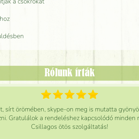
ítják a csokrokat
rhoz
küldésben
Rólunk írták
 sírt örömében, skype-on meg is mutatta gyönyör
ni. Gratulálok a rendeléshez kapcsolódó minden r
Csillagos ötös szolgáltatás!