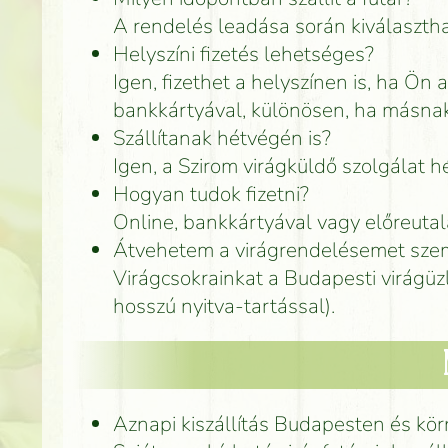
A rendelés leadása során kiválasztha
Helyszíni fizetés lehetséges?
Igen, fizethet a helyszínen is, ha Ön 
bankkártyával, különösen, ha másnak
Szállítanak hétvégén is?
Igen, a Szirom virágküldő szolgálat 
Hogyan tudok fizetni?
Online, bankkártyával vagy előreuta
Átvehetem a virágrendelésemet szem
Virágcsokrainkat a Budapesti virágüz
hosszú nyitva-tartással).
Aznapi kiszállítás Budapesten és kö