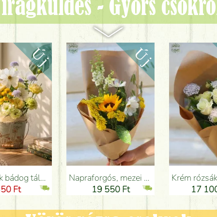
irágküldés - Gyors csokr
Budapesten
Napraforgós, mezei virágos nyári csokor - Virágküldés Budapesten
Krém rózsák csipkevirággal (10 szál) - Virágküldés Budapesten
19 550 Ft
17 100 Ft