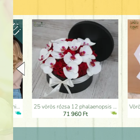
25 vörös rózsa 12 phalaenopsis orchideával dobozban - Virágküldés Budapesten
Vörös rózsák átmenetes a
71 960 Ft