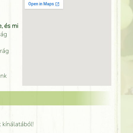
, és mi
rág
irág
unk
k kínálatából!