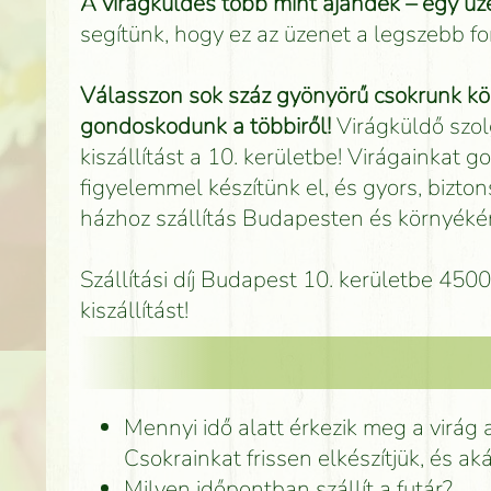
A virágküldés több mint ajándék – egy üze
segítünk, hogy ez az üzenet a legszebb 
Válasszon sok száz gyönyörű csokrunk köz
gondoskodunk a többiről!
Virágküldő szol
kiszállítást a 10. kerületbe! Virágainkat
figyelemmel készítünk el, és gyors, bizton
házhoz szállítás Budapesten és környékén
Szállítási díj Budapest 10. kerületbe 45
kiszállítást!
Mennyi idő alatt érkezik meg a virág 
Csokrainkat frissen elkészítjük, és ak
Milyen időpontban szállít a futár?