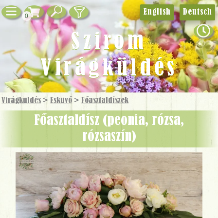
English
Deutsch
0
Szirom
Virágküldés
Virágküldés
>
Esküvő
>
Főasztaldíszek
Főasztaldísz (peonia, rózsa,
rózsaszín)