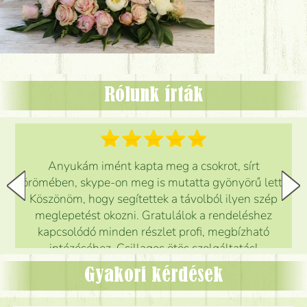
Rólunk írták
Anyukám imént kapta meg a csokrot, sírt
örömében, skype-on meg is mutatta gyönyörű lett.
Köszönöm, hogy segítettek a távolból ilyen szép
meglepetést okozni. Gratulálok a rendeléshez
kapcsolódó minden részlet profi, megbízható
intézéséhez. Csillagos ötös szolgáltatás!
Mónika
(
5
/5
)
Gyakori kérdések