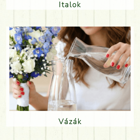
Italok
Vázák