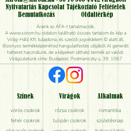
Nyitvatartás
Kapcsolat
Tájékoztató
Feltételek
Vidékre is lehet rendelni?
Bemutatkozás
Oldaltérkép
Meddig rendelhetek virágküldést úgy, hogy még ma
Áraink az ÁFA-t tartalmazzák.
kiszállítsák?
A www.szirom.hu oldalon található összes tartalom és kép a
Virág-Háló Kft. tulajdona, és szerzői jogvédelem © alatt áll.
Mennyire gyorsan tudják elkészíteni a csokrot, és
Bizonyos termékképeinkhez hangulatfestés céljából AI generált
mikor tudják leghamarabb kiszállítani?
hátteret használunk, de a képeken látható termék az valódi.
Virágüzletünk címe: Budapest, Podmaniczky u. 39. 1067
Vörös rózsát keresek, van önöknél?
Milyen visszajelzést kapok a virágküldésről?
Tényleg azt kapom, ami a képen van?
Színek
Virágok
Alkalmak
Mit kell tudni a virágcsokrok szállításáról?
vörös csokrok
rózsa csokrok
romantika
Hogy marad a lehető legtovább friss a csokor?
fehér csokrok
tulipán csokrok
születésnap
Tudok adventi koszorút vásárolni boltban?
rózsaszín csokrok
vegyes csokrok
babaszületés