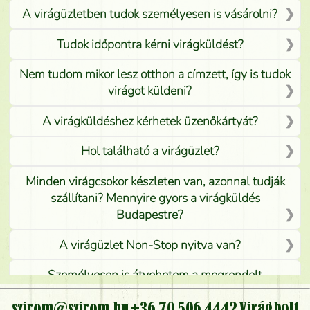
A virágüzletben tudok személyesen is vásárolni?
Tudok időpontra kérni virágküldést?
Nem tudom mikor lesz otthon a címzett, így is tudok
virágot küldeni?
A virágküldéshez kérhetek üzenőkártyát?
Hol található a virágüzlet?
Minden virágcsokor készleten van, azonnal tudják
szállítani? Mennyire gyors a virágküldés
Budapestre?
A virágüzlet Non-Stop nyitva van?
Személyesen is átvehetem a megrendelt
virágcsokrot, vagy csak virágküldéssel, kiszállítással
kérhető?
szirom@szirom.hu
+36 70 506 4442
Virágbolt