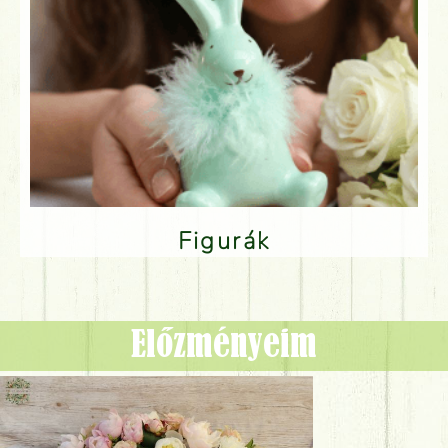
Figurák
Előzményeim