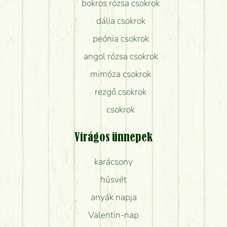
bokros rózsa csokrok
dália csokrok
peónia csokrok
angol rózsa csokrok
mimóza csokrok
rezgő csokrok
csokrok
Virágos ünnepek
karácsony
húsvét
anyák napja
Valentin-nap