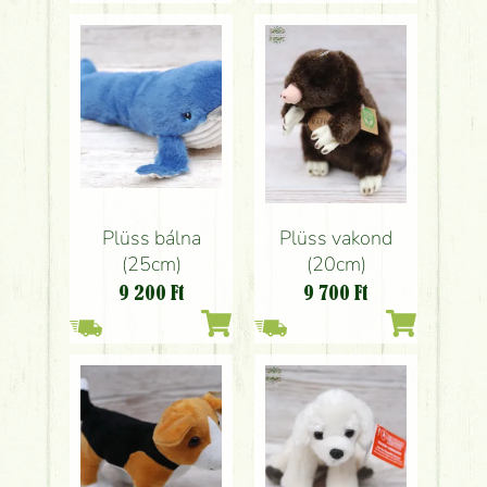
Plüss bálna
Plüss vakond
(25cm)
(20cm)
9 200
Ft
9 700
Ft