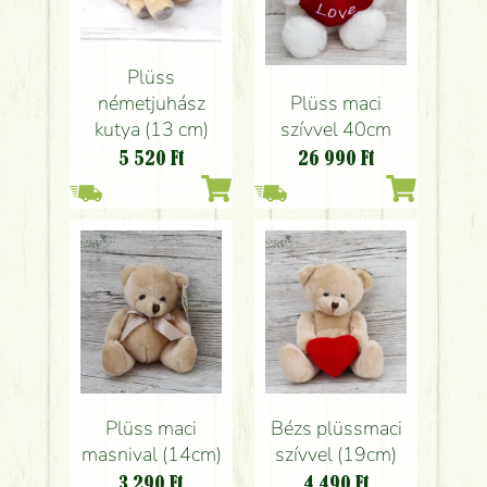
Plüss
Plüss maci
németjuhász
szívvel 40cm
kutya (13 cm)
26 990
Ft
5 520
Ft
Plüss maci
Bézs plüssmaci
masnival (14cm)
szívvel (19cm)
3 290
Ft
4 490
Ft