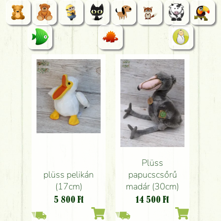
Plüss
plüss pelikán
papucscsőrű
(17cm)
madár (30cm)
5 800
Ft
14 500
Ft