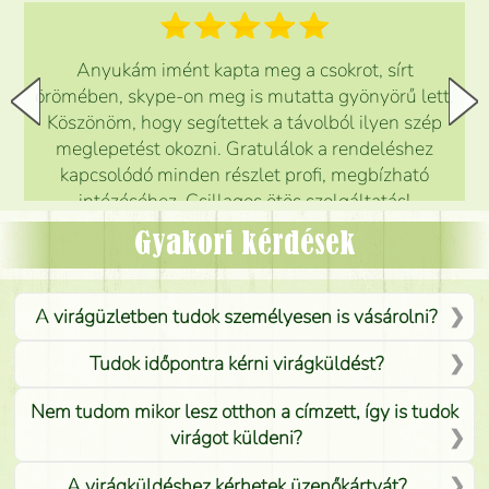
Anyukám imént kapta meg a csokrot, sírt
örömében, skype-on meg is mutatta gyönyörű lett.
Köszönöm, hogy segítettek a távolból ilyen szép
meglepetést okozni. Gratulálok a rendeléshez
kapcsolódó minden részlet profi, megbízható
intézéséhez. Csillagos ötös szolgáltatás!
Mónika
(
5
/5
)
Gyakori kérdések
A virágüzletben tudok személyesen is vásárolni?
Tudok időpontra kérni virágküldést?
Nem tudom mikor lesz otthon a címzett, így is tudok
virágot küldeni?
A virágküldéshez kérhetek üzenőkártyát?