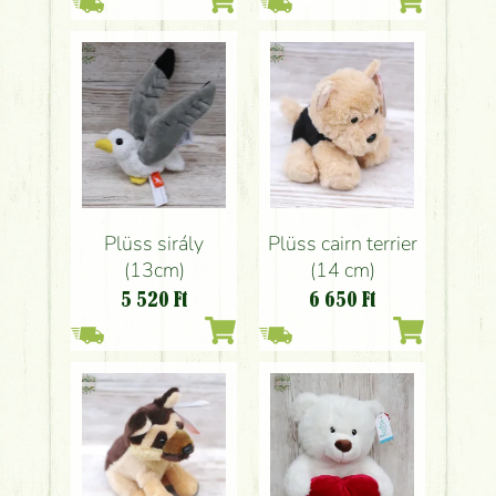
Plüss sirály
Plüss cairn terrier
(13cm)
(14 cm)
5 520
Ft
6 650
Ft