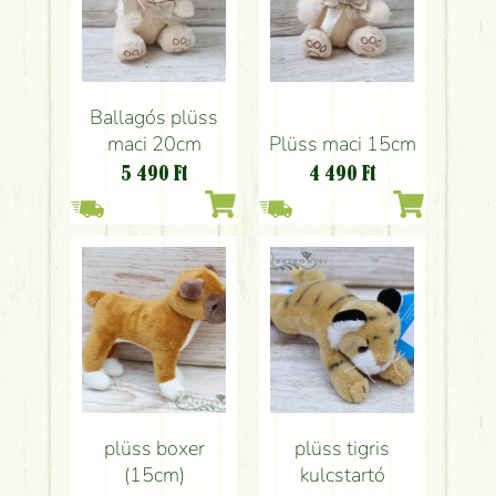
Ballagós plüss
maci 20cm
Plüss maci 15cm
5 490
Ft
4 490
Ft
plüss boxer
plüss tigris
(15cm)
kulcstartó