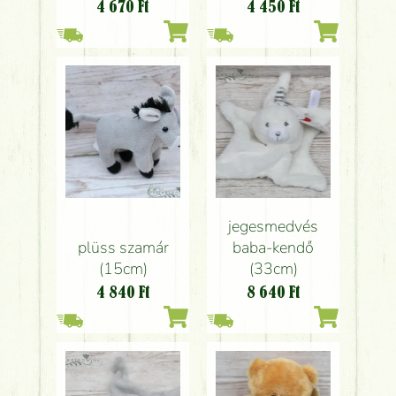
4 670
Ft
4 450
Ft
jegesmedvés
plüss szamár
baba-kendő
(15cm)
(33cm)
4 840
Ft
8 640
Ft