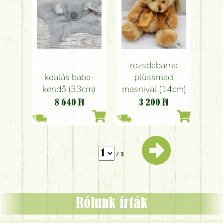
rozsdabarna
koalás baba-
plüssmaci
kendő (33cm)
masnival (14cm)
8 640
Ft
3 200
Ft
/ 3
Rólunk írták