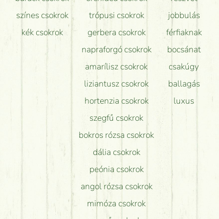
színes csokrok
trópusi csokrok
jobbulás
kék csokrok
gerbera csokrok
férfiaknak
napraforgó csokrok
bocsánat
amarílisz csokrok
csakúgy
liziantusz csokrok
ballagás
hortenzia csokrok
luxus
szegfű csokrok
bokros rózsa csokrok
dália csokrok
peónia csokrok
angol rózsa csokrok
mimóza csokrok