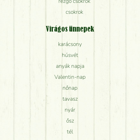
rezgő csokrok
csokrok
Virágos ünnepek
karácsony
húsvét
anyák napja
Valentin-nap
nőnap
tavasz
nyár
ősz
tél