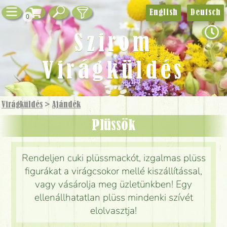
English
Deutsch
0
Szirom
Virágküldés
Virágküldés
>
Ajándék
Plüssök
Rendeljen cuki plüssmackót, izgalmas plüss
figurákat a virágcsokor mellé kiszállítással,
vagy vásárolja meg üzletünkben! Egy
ellenállhatatlan plüss mindenki szívét
elolvasztja!