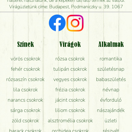
hátteret használunk, de a képeken látható termék az valódi.
Virágüzletünk címe: Budapest, Podmaniczky u. 39. 1067
Vörös rózsát keresek, van önöknél?
Milyen visszajelzést kapok a virágküldésről?
Tényleg azt kapom, ami a képen van?
Színek
Virágok
Alkalmak
Mit kell tudni a virágcsokrok szállításáról?
vörös csokrok
rózsa csokrok
romantika
Hogy marad a lehető legtovább friss a csokor?
fehér csokrok
tulipán csokrok
születésnap
Tudok adventi koszorút vásárolni boltban?
rózsaszín csokrok
vegyes csokrok
babaszületés
lila csokrok
frézia csokrok
névnap
narancs csokrok
jácint csokrok
évforduló
sárga csokrok
liliom csokrok
nászajándék
zöld csokrok
alsztromélia csokrok
üzleti
barack csokrok
orchidea csokrok
részvét