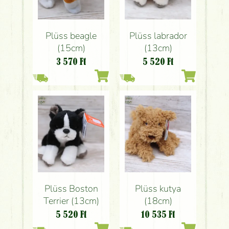
Plüss beagle
Plüss labrador
(15cm)
(13cm)
3 570
Ft
5 520
Ft
Plüss Boston
Plüss kutya
Terrier (13cm)
(18cm)
5 520
Ft
10 535
Ft