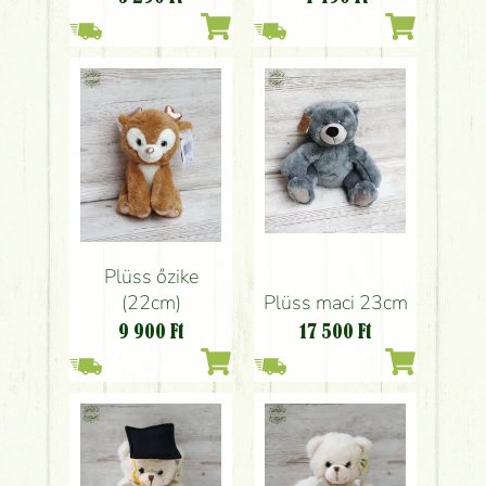
Plüss őzike
Plüss maci 23cm
(22cm)
17 500
Ft
9 900
Ft