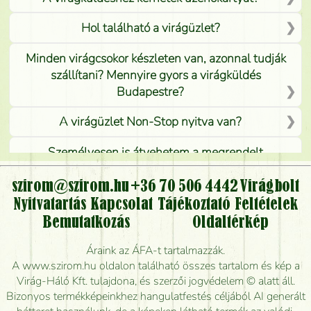
Hol található a virágüzlet?
Minden virágcsokor készleten van, azonnal tudják
szállítani? Mennyire gyors a virágküldés
Budapestre?
A virágüzlet Non-Stop nyitva van?
Személyesen is átvehetem a megrendelt
virágcsokrot, vagy csak virágküldéssel, kiszállítással
kérhető?
szirom@szirom.hu
+36 70 506 4442
Virágbolt
Nyitvatartás
Kapcsolat
Tájékoztató
Feltételek
Vidékre is lehet rendelni?
Bemutatkozás
Oldaltérkép
Meddig rendelhetek virágküldést úgy, hogy még ma
Áraink az ÁFA-t tartalmazzák.
kiszállítsák?
A www.szirom.hu oldalon található összes tartalom és kép a
Virág-Háló Kft. tulajdona, és szerzői jogvédelem © alatt áll.
Mennyire gyorsan tudják elkészíteni a csokrot, és
Bizonyos termékképeinkhez hangulatfestés céljából AI generált
mikor tudják leghamarabb kiszállítani?