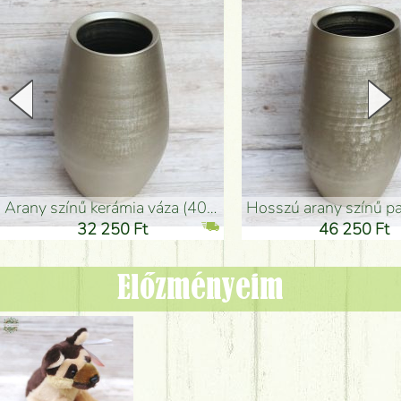
arany színű kerámia váza (40x26cm)
hosszú arany színű padlóváza
32 250 Ft
46 250 Ft
Előzményeim