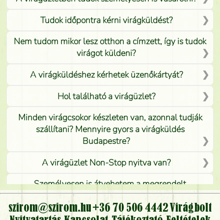
Tudok időpontra kérni virágküldést?
Nem tudom mikor lesz otthon a címzett, így is tudok
virágot küldeni?
A virágküldéshez kérhetek üzenőkártyát?
Hol található a virágüzlet?
Minden virágcsokor készleten van, azonnal tudják
szállítani? Mennyire gyors a virágküldés
Budapestre?
A virágüzlet Non-Stop nyitva van?
Személyesen is átvehetem a megrendelt
virágcsokrot, vagy csak virágküldéssel, kiszállítással
kérhető?
szirom@szirom.hu
+36 70 506 4442
Virágbolt