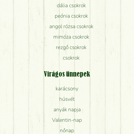
dália csokrok
peónia csokrok
angol rózsa csokrok
mimóza csokrok
rezgő csokrok
csokrok
Virágos ünnepek
karácsony
húsvét
anyák napja
Valentin-nap
nőnap