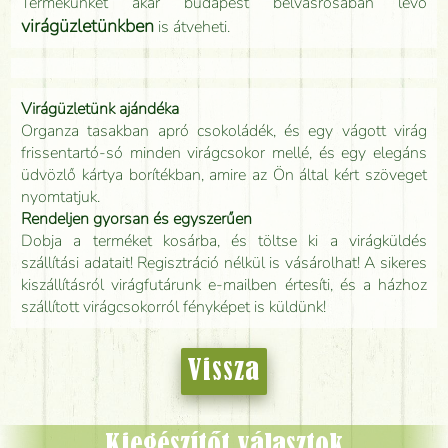
Termékünket akár budapest belvásrosában lévő
virágüzletünkben
is átveheti.
Virágüzletünk ajándéka
Organza tasakban apró csokoládék, és egy vágott virág
frissentartó-só minden virágcsokor mellé, és egy elegáns
üdvözlő kártya borítékban, amire az Ön által kért szöveget
nyomtatjuk.
Rendeljen gyorsan és egyszerűen
Dobja a terméket kosárba, és töltse ki a virágküldés
szállítási adatait! Regisztráció nélkül is vásárolhat! A sikeres
kiszállításról virágfutárunk e-mailben értesíti, és a házhoz
szállított virágcsokorról fényképet is küldünk!
Vissza
Kiegészítőt választok