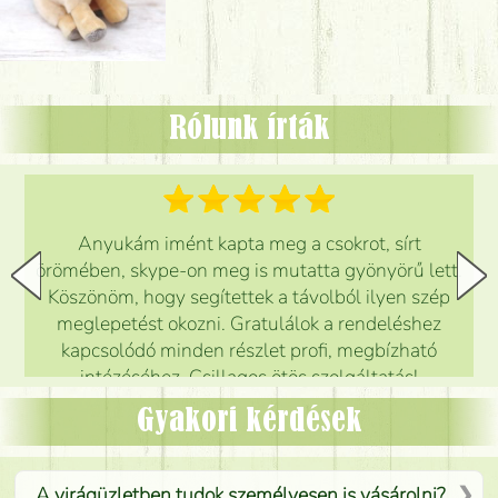
Rólunk írták
Anyukám imént kapta meg a csokrot, sírt
örömében, skype-on meg is mutatta gyönyörű lett.
Köszönöm, hogy segítettek a távolból ilyen szép
meglepetést okozni. Gratulálok a rendeléshez
kapcsolódó minden részlet profi, megbízható
intézéséhez. Csillagos ötös szolgáltatás!
Mónika
(
5
/5
)
Gyakori kérdések
A virágüzletben tudok személyesen is vásárolni?