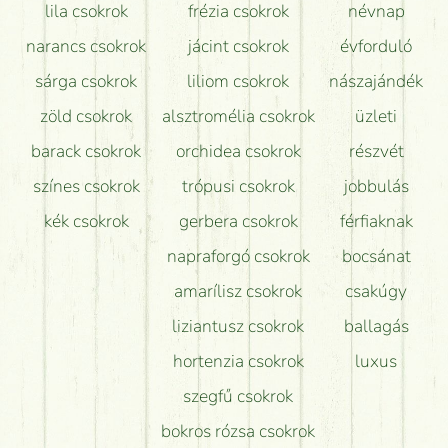
lila csokrok
frézia csokrok
névnap
narancs csokrok
jácint csokrok
évforduló
sárga csokrok
liliom csokrok
nászajándék
zöld csokrok
alsztromélia csokrok
üzleti
barack csokrok
orchidea csokrok
részvét
színes csokrok
trópusi csokrok
jobbulás
kék csokrok
gerbera csokrok
férfiaknak
napraforgó csokrok
bocsánat
amarílisz csokrok
csakúgy
liziantusz csokrok
ballagás
hortenzia csokrok
luxus
szegfű csokrok
bokros rózsa csokrok