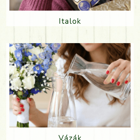
Italok
Vázák