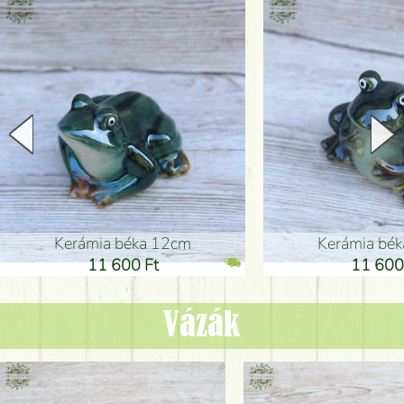
Kerámia béka 12cm
Kerámia bé
11 600 Ft
11 600
Vázák