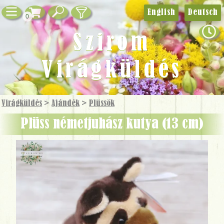
English
Deutsch
0
Szirom
Virágküldés
Virágküldés
>
Ajándék
>
Plüssök
Plüss németjuhász kutya (13 cm)