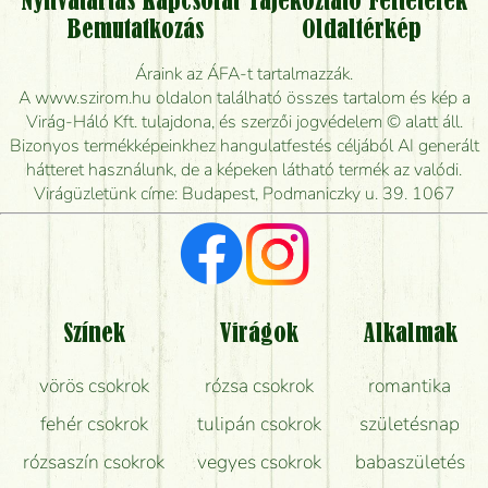
Nyitvatartás
Kapcsolat
Tájékoztató
Feltételek
Vidékre is lehet rendelni?
Bemutatkozás
Oldaltérkép
Meddig rendelhetek virágküldést úgy, hogy még ma
Áraink az ÁFA-t tartalmazzák.
kiszállítsák?
A www.szirom.hu oldalon található összes tartalom és kép a
Virág-Háló Kft. tulajdona, és szerzői jogvédelem © alatt áll.
Mennyire gyorsan tudják elkészíteni a csokrot, és
Bizonyos termékképeinkhez hangulatfestés céljából AI generált
mikor tudják leghamarabb kiszállítani?
hátteret használunk, de a képeken látható termék az valódi.
Virágüzletünk címe: Budapest, Podmaniczky u. 39. 1067
Vörös rózsát keresek, van önöknél?
Milyen visszajelzést kapok a virágküldésről?
Tényleg azt kapom, ami a képen van?
Színek
Virágok
Alkalmak
Mit kell tudni a virágcsokrok szállításáról?
vörös csokrok
rózsa csokrok
romantika
Hogy marad a lehető legtovább friss a csokor?
fehér csokrok
tulipán csokrok
születésnap
Tudok adventi koszorút vásárolni boltban?
rózsaszín csokrok
vegyes csokrok
babaszületés