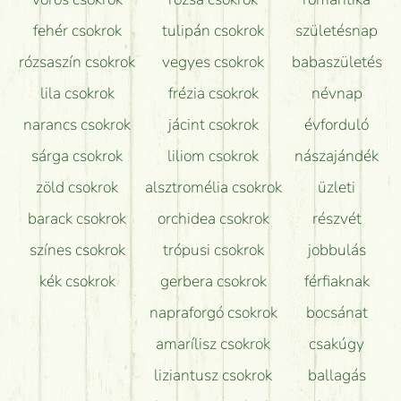
Hogy marad a lehető legtovább friss a csokor?
fehér csokrok
tulipán csokrok
születésnap
Tudok adventi koszorút vásárolni boltban?
rózsaszín csokrok
vegyes csokrok
babaszületés
lila csokrok
frézia csokrok
névnap
narancs csokrok
jácint csokrok
évforduló
sárga csokrok
liliom csokrok
nászajándék
zöld csokrok
alsztromélia csokrok
üzleti
barack csokrok
orchidea csokrok
részvét
színes csokrok
trópusi csokrok
jobbulás
kék csokrok
gerbera csokrok
férfiaknak
napraforgó csokrok
bocsánat
amarílisz csokrok
csakúgy
liziantusz csokrok
ballagás