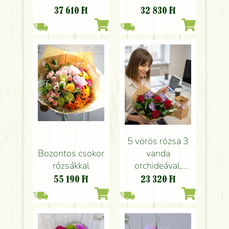
trópusi színvilágú
papírvázával (10
37 610
Ft
32 830
Ft
csokor (19 szál)
szál)
5 vörös rózsa 3
Bozontos csokor
vanda
rózsákkal
orchideával,
papírvázával
55 190
Ft
23 320
Ft