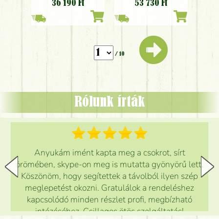
orchideával
orchideával, fehér
36 190
Ft
53 730
Ft
virágokkal
/ 10
Rólunk írták
Anyukám imént kapta meg a csokrot, sírt
örömében, skype-on meg is mutatta gyönyörű lett.
Köszönöm, hogy segítettek a távolból ilyen szép
meglepetést okozni. Gratulálok a rendeléshez
kapcsolódó minden részlet profi, megbízható
intézéséhez. Csillagos ötös szolgáltatás!