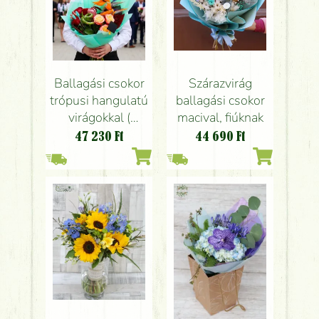
Ballagási csokor
Szárazvirág
trópusi hangulatú
ballagási csokor
virágokkal (
macival, fiúknak
Strelitzia, protea,
47 230
Ft
44 690
Ft
szerencsebambusz
)