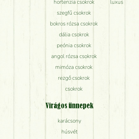
hortenzia csokrok
luxus
szegfű csokrok
bokros rózsa csokrok
dália csokrok
peónia csokrok
angol rózsa csokrok
mimóza csokrok
rezgő csokrok
csokrok
Virágos ünnepek
karácsony
húsvét