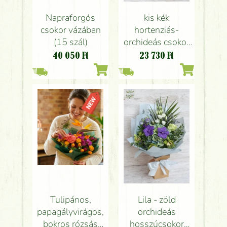
Napraforgós
kis kék
csokor vázában
hortenziás-
(15 szál)
orchideás csokor
hordozható füles
40 050
Ft
23 730
Ft
virágos táskában
Tulipános,
Lila - zöld
papagályvirágos,
orchideás
bokros rózsás
hosszúcsokor