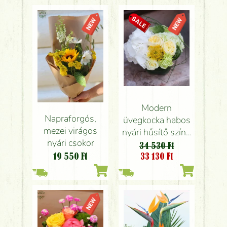
Modern
Napraforgós,
üvegkocka habos
mezei virágos
nyári hűsítő színű
nyári csokor
virágokkal
34 530 Ft
33 130
Ft
19 550
Ft