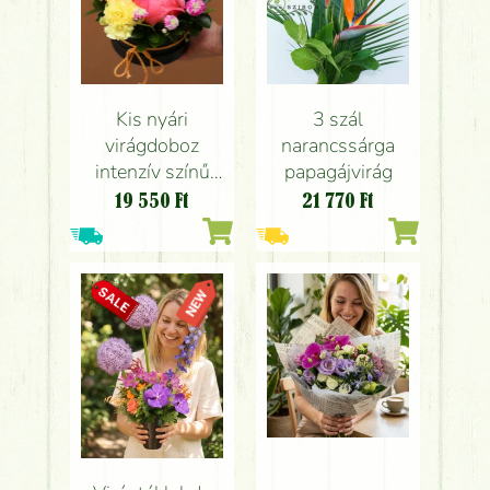
Kis nyári
3 szál
virágdoboz
narancssárga
intenzív színű
papagájvirág
virágokkal (6 szál)
19 550
Ft
21 770
Ft