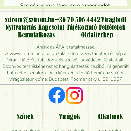
Személyesen is átvehetem a megrendelt
virágcsokrot, vagy csak virágküldéssel, kiszállítással
kérhető?
szirom@szirom.hu
+36 70 506 4442
Virágbolt
Nyitvatartás
Kapcsolat
Tájékoztató
Feltételek
Vidékre is lehet rendelni?
Bemutatkozás
Oldaltérkép
Meddig rendelhetek virágküldést úgy, hogy még ma
Áraink az ÁFA-t tartalmazzák.
kiszállítsák?
A www.szirom.hu oldalon található összes tartalom és kép a
Virág-Háló Kft. tulajdona, és szerzői jogvédelem © alatt áll.
Mennyire gyorsan tudják elkészíteni a csokrot, és
Bizonyos termékképeinkhez hangulatfestés céljából AI generált
mikor tudják leghamarabb kiszállítani?
hátteret használunk, de a képeken látható termék az valódi.
Virágüzletünk címe: Budapest, Podmaniczky u. 39. 1067
Vörös rózsát keresek, van önöknél?
Milyen visszajelzést kapok a virágküldésről?
Tényleg azt kapom, ami a képen van?
Színek
Virágok
Alkalmak
Mit kell tudni a virágcsokrok szállításáról?
vörös csokrok
rózsa csokrok
romantika