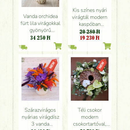
Kis színes nyári
Vanda orchidea
virágtál modern
fürt lila virágokkal
kaspóban
gyönyörű
orchideával
20 280 Ft
kaspóban
19 230
Ft
34 250
Ft
Szárazvirágos
Téli csokor
nyárias virágdísz
modern
3 vanda
csokortartóval,