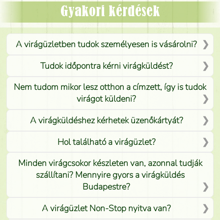
Mónika
(
5
/5
)
Gyakori kérdések
A virágüzletben tudok személyesen is vásárolni?
Tudok időpontra kérni virágküldést?
Nem tudom mikor lesz otthon a címzett, így is tudok
virágot küldeni?
A virágküldéshez kérhetek üzenőkártyát?
Hol található a virágüzlet?
Minden virágcsokor készleten van, azonnal tudják
szállítani? Mennyire gyors a virágküldés
Budapestre?
A virágüzlet Non-Stop nyitva van?