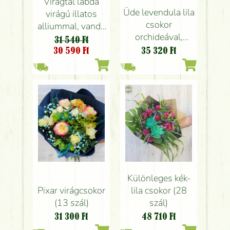
Virágtál labda
Üde levendula lila
virágú illatos
csokor
alliummal, vanda
orchideával,
orchideákkal
31 540 Ft
angol rózsával
30 590
Ft
35 320
Ft
(18 szál)
Különleges kék-
Pixar virágcsokor
lila csokor (28
(13 szál)
szál)
31 300
Ft
48 710
Ft