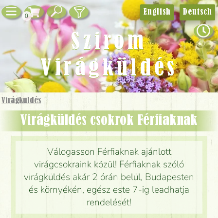
English
Deutsch
0
Szirom
Virágküldés
Virágküldés
Virágküldés csokrok Férfiaknak
Válogasson Férfiaknak ajánlott
virágcsokraink közül! Férfiaknak szóló
virágküldés akár 2 órán belül, Budapesten
és környékén, egész este 7-ig leadhatja
rendelését!