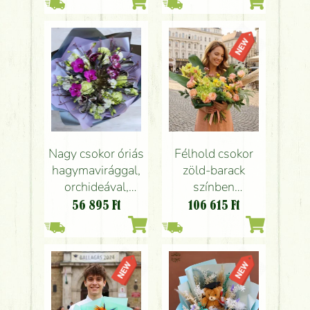
Nagy csokor óriás
Félhold csokor
hagymavirággal,
zöld-barack
orchideával,
színben
kálával, lizivel,
orchideával,
56 895
Ft
106 615
Ft
tollakkal,
rózsával, apró
kontrasztos
virágokkal
színekben (23
szál)