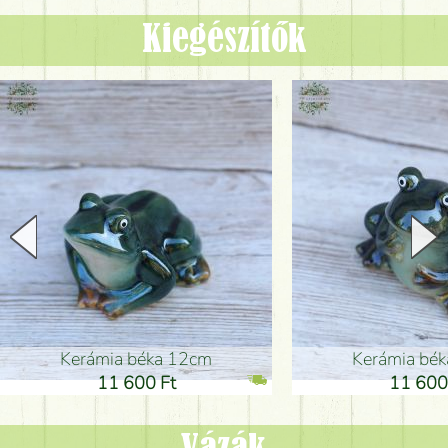
Kiegészítők
Kerámia béka 12cm
Kerámia bé
11 600 Ft
11 600