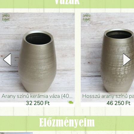
Vázák
arany színű kerámia váza (40x26cm)
hosszú arany színű padlóváza
32 250 Ft
46 250 Ft
Előzményeim