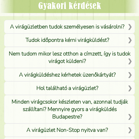
Mónika
(
5
/5
)
Gyakori kérdések
A virágüzletben tudok személyesen is vásárolni?
Tudok időpontra kérni virágküldést?
Nem tudom mikor lesz otthon a címzett, így is tudok
virágot küldeni?
A virágküldéshez kérhetek üzenőkártyát?
Hol található a virágüzlet?
Minden virágcsokor készleten van, azonnal tudják
szállítani? Mennyire gyors a virágküldés
Budapestre?
A virágüzlet Non-Stop nyitva van?