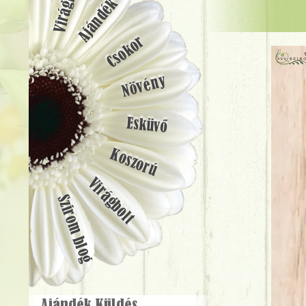
Ajándék
Csokor
Növény
Esküvő
Koszorú
Virágbolt
Szirom blog