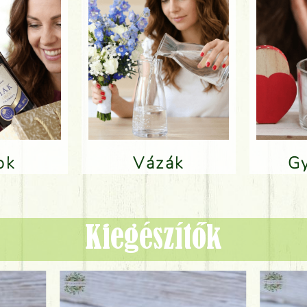
lok
Vázák
Kiegészítők