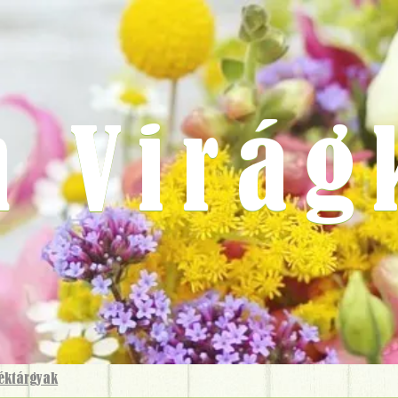
m Virág
ék­tárgyak