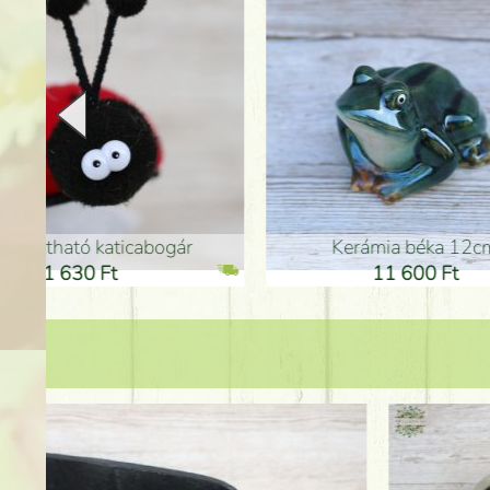
Kerámia béka 12cm
Kerám
11 600 Ft
1