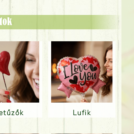
ztok
Betűzők
Lufik