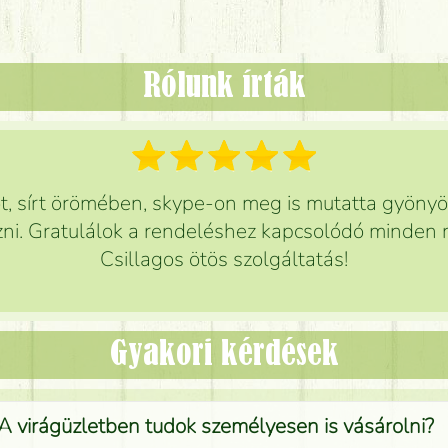
Rólunk írták
 sírt örömében, skype-on meg is mutatta gyönyör
ni. Gratulálok a rendeléshez kapcsolódó minden r
Csillagos ötös szolgáltatás!
Gyakori kérdések
A virágüzletben tudok személyesen is vásárolni?