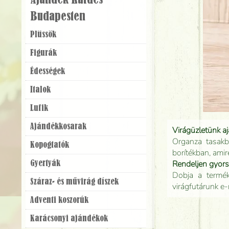
Ajándék Küldés
Budapesten
Plüssök
Figurák
Édességek
Italok
Lufik
Ajándék­kosarak
Virágüzletünk a
Organza tasakb
Kopogtatók
borítékban, amir
Rendeljen gyor
Gyertyák
Dobja a terméke
Száraz- és művirág díszek
virágfutárunk e-
Adventi koszorúk
Karácsonyi ajándékok