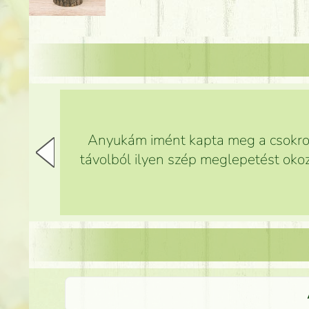
Anyukám imént kapta meg a csokrot,
távolból ilyen szép meglepetést okoz