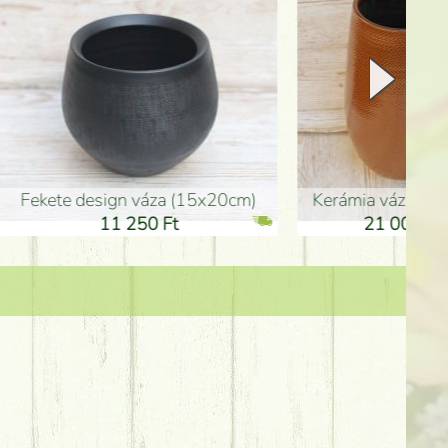
Kerámia váza 35*21cm
ballagó fiú fa betűző (10c
21 000 Ft
1 300 Ft