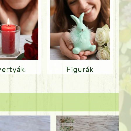
Gyertyák
Figurák