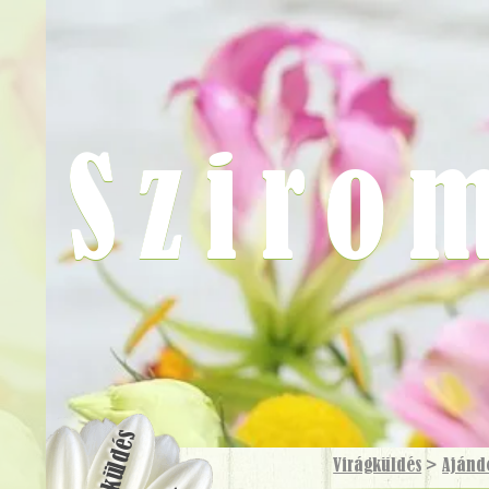
Sziro
Virágküldés
Virágküldés
>
Ajánd