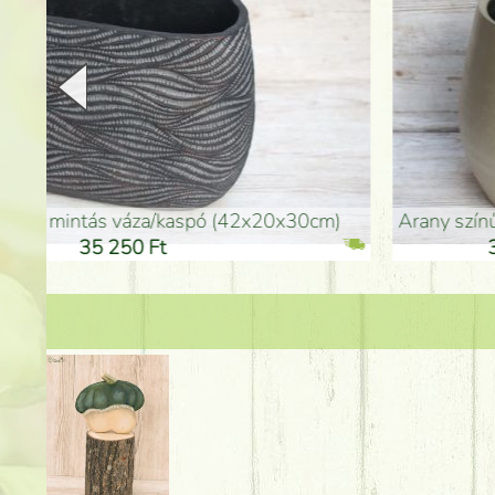
arany színű kerámia váza (40x26cm)
hosszú arany színű p
32 250 Ft
46 25