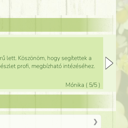
ű lett. Köszönöm, hogy segítettek a
észlet profi, megbízható intézéséhez.
Mónika
(
5
/5
)