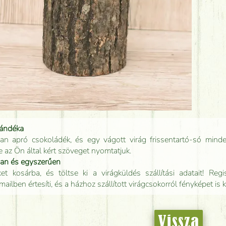
jándéka
an apró csokoládék, és egy vágott virág frissentartó-só minde
e az Ön által kért szöveget nyomtatjuk.
san és egyszerűen
t kosárba, és töltse ki a virágküldés szállítási adatait! Regisz
mailben értesíti, és a házhoz szállított virágcsokorról fényképet is 
Vissza