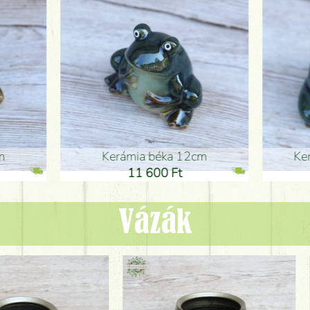
ia béka 12cm
Kerámia béka 12cm
1 600 Ft
11 600 Ft
Vázák