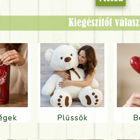
Kiegészítőt válas
ségek
Plüssök