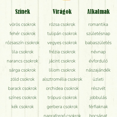
Tényleg azt kapom, ami a képen van?
Színek
Virágok
Alkalmak
Mit kell tudni a virágcsokrok szállításáról?
vörös csokrok
rózsa csokrok
romantika
Hogy marad a lehető legtovább friss a csokor?
fehér csokrok
tulipán csokrok
születésnap
Tudok adventi koszorút vásárolni boltban?
rózsaszín csokrok
vegyes csokrok
babaszületés
lila csokrok
frézia csokrok
névnap
narancs csokrok
jácint csokrok
évforduló
sárga csokrok
liliom csokrok
nászajándék
zöld csokrok
alsztromélia csokrok
üzleti
barack csokrok
orchidea csokrok
részvét
színes csokrok
trópusi csokrok
jobbulás
kék csokrok
gerbera csokrok
férfiaknak
napraforgó csokrok
bocsánat