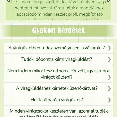
Köszönöm, hogy segítettek a távolból ilyen szép
meglepetést okozni. Gratulálok a rendeléshez
kapcsolódó minden részlet profi, megbízható
intézéséhez. Csillagos ötös szolgáltatás!
Mónika
(
5
/5
)
Gyakori kérdések
A virágüzletben tudok személyesen is vásárolni?
Tudok időpontra kérni virágküldést?
Nem tudom mikor lesz otthon a címzett, így is tudok
virágot küldeni?
A virágküldéshez kérhetek üzenőkártyát?
Hol található a virágüzlet?
Minden virágcsokor készleten van, azonnal tudják