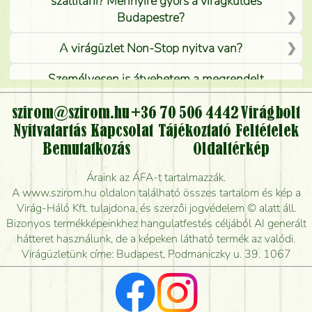
szállítani? Mennyire gyors a virágküldés
Budapestre?
A virágüzlet Non-Stop nyitva van?
Személyesen is átvehetem a megrendelt
virágcsokrot, vagy csak virágküldéssel, kiszállítással
kérhető?
szirom@szirom.hu
+36 70 506 4442
Virágbolt
Nyitvatartás
Kapcsolat
Tájékoztató
Feltételek
Vidékre is lehet rendelni?
Bemutatkozás
Oldaltérkép
Meddig rendelhetek virágküldést úgy, hogy még ma
Áraink az ÁFA-t tartalmazzák.
kiszállítsák?
A www.szirom.hu oldalon található összes tartalom és kép a
Virág-Háló Kft. tulajdona, és szerzői jogvédelem © alatt áll.
Mennyire gyorsan tudják elkészíteni a csokrot, és
Bizonyos termékképeinkhez hangulatfestés céljából AI generált
mikor tudják leghamarabb kiszállítani?
hátteret használunk, de a képeken látható termék az valódi.
Virágüzletünk címe: Budapest, Podmaniczky u. 39. 1067
Vörös rózsát keresek, van önöknél?
Milyen visszajelzést kapok a virágküldésről?