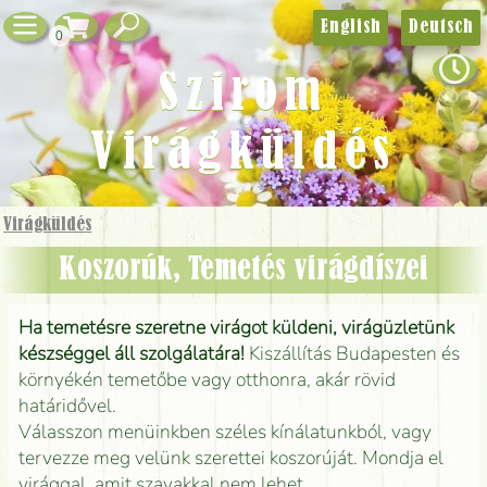
English
Deutsch
0
Szirom
Virágküldés
Virágküldés
Koszorúk, Temetés virágdíszei
Ha temetésre szeretne virágot küldeni, virágüzletünk
készséggel áll szolgálatára!
Kiszállítás Budapesten és
környékén temetőbe vagy otthonra, akár rövid
határidővel.
Válasszon menüinkben széles kínálatunkból, vagy
tervezze meg velünk szerettei koszorúját. Mondja el
virággal, amit szavakkal nem lehet.