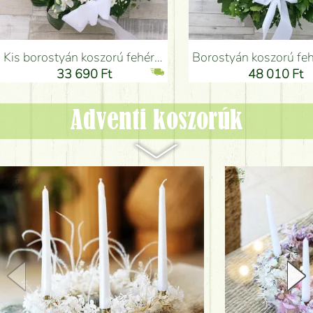
Kis borostyán koszorú fehér virágokkal (37 cm, 11 szál) - Virágküldés Budapesten
Borostyán koszorú fehér vegyes virágokkal (50 cm , 12 szál) - Vi
33 690 Ft
48 010 Ft
Adventi koszorúk