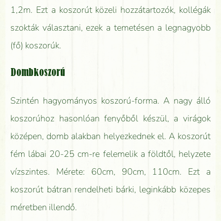
1,2m. Ezt a koszorút közeli hozzátartozók, kollégák
szokták választani, ezek a temetésen a legnagyobb
(fő) koszorúk.
Dombkoszorú
Szintén hagyományos koszorú-forma. A nagy álló
koszorúhoz hasonlóan fenyőből készül, a virágok
középen, domb alakban helyezkednek el. A koszorút
fém lábai 20-25 cm-re felemelik a földtől, helyzete
vízszintes. Mérete: 60cm, 90cm, 110cm. Ezt a
koszorút bátran rendelheti bárki, leginkább közepes
méretben illendő.