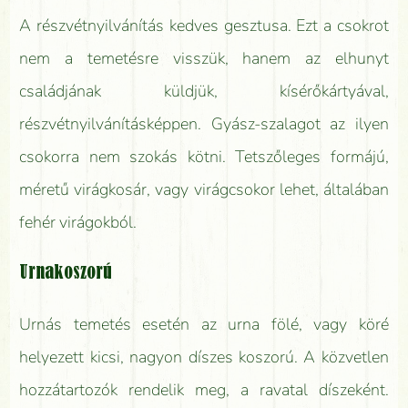
A részvétnyilvánítás kedves gesztusa. Ezt a csokrot
nem a temetésre visszük, hanem az elhunyt
családjának küldjük, kísérőkártyával,
részvétnyilvánításképpen. Gyász-szalagot az ilyen
csokorra nem szokás kötni. Tetszőleges formájú,
méretű virágkosár, vagy virágcsokor lehet, általában
fehér virágokból.
Urnakoszorú
Urnás temetés esetén az urna fölé, vagy köré
helyezett kicsi, nagyon díszes koszorú. A közvetlen
hozzátartozók rendelik meg, a ravatal díszeként.