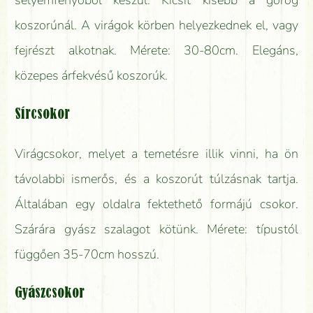
koszorúnál. A virágok körben helyezkednek el, vagy
fejrészt alkotnak. Mérete: 30-80cm. Elegáns,
közepes árfekvésű koszorúk.
Sírcsokor
Virágcsokor, melyet a temetésre illik vinni, ha ön
távolabbi ismerős, és a koszorút túlzásnak tartja.
Általában egy oldalra fektethető formájú csokor.
Szárára gyász szalagot kötünk. Mérete: típustól
függően 35-70cm hosszú.
Gyászcsokor