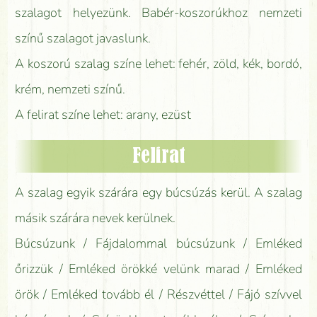
szalagot helyezünk. Babér-koszorúkhoz nemzeti
színű szalagot javaslunk.
A koszorú szalag színe lehet: fehér, zöld, kék, bordó,
krém, nemzeti színű.
A felirat színe lehet: arany, ezüst
Felirat
A szalag egyik szárára egy búcsúzás kerül. A szalag
másik szárára nevek kerülnek.
Búcsúzunk / Fájdalommal búcsúzunk / Emléked
őrizzük / Emléked örökké velünk marad / Emléked
örök / Emléked tovább él / Részvéttel / Fájó szívvel