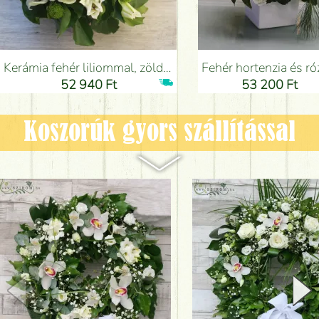
Kerámia fehér liliommal, zöld orchideával, zöld krizivel (14 szál) - Virágküldés Budapesten
Fehér hortenzia és rózsa kocka (14 szál) - Virágküldés Buda
52 940 Ft
53 200 Ft
Koszorúk gyors szállítással