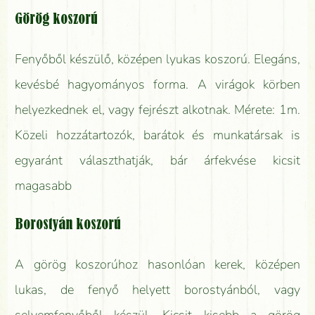
Görög koszorú
Fenyőből készülő, középen lyukas koszorú. Elegáns,
kevésbé hagyományos forma. A virágok körben
helyezkednek el, vagy fejrészt alkotnak. Mérete: 1m.
Közeli hozzátartozók, barátok és munkatársak is
egyaránt választhatják, bár árfekvése kicsit
magasabb
Borostyán koszorú
A görög koszorúhoz hasonlóan kerek, középen
lukas, de fenyő helyett borostyánból, vagy
selyemfenyőből készül. Kicsit kisebb a görög