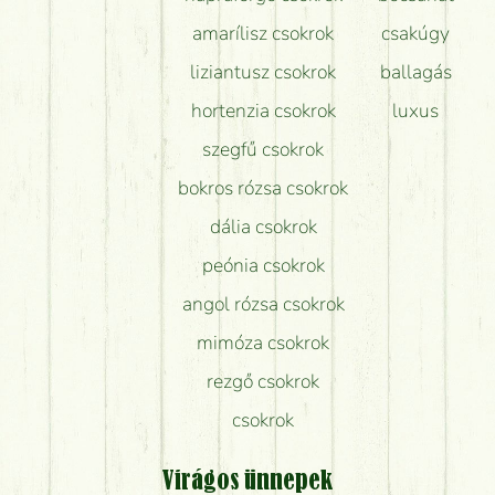
amarílisz csokrok
csakúgy
liziantusz csokrok
ballagás
hortenzia csokrok
luxus
szegfű csokrok
bokros rózsa csokrok
dália csokrok
peónia csokrok
angol rózsa csokrok
mimóza csokrok
rezgő csokrok
csokrok
Virágos ünnepek