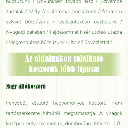
búcsúzunk / Szívünkben tovább élsz / Szívembe
zártalak / Mély fájdalommal búcsúzunk / Szomorú
szívvel búcsúzunk / Gyászotokban osztozunk /
Nyugodj békében / Fájdalommal kísér utolsó utadra
/ Megrendülten búcsúzunk / Utolsó üdvözlettel /
Az oldalunkon található
koszorúk főbb típusai
Nagy állókoszorú
Fenyőből készülő hagyományos koszorú. Fém
tartószerkezete hátulról megtámasztja. A virágok
középen helyezkednek el, domborúan. Mérete: 1,0-