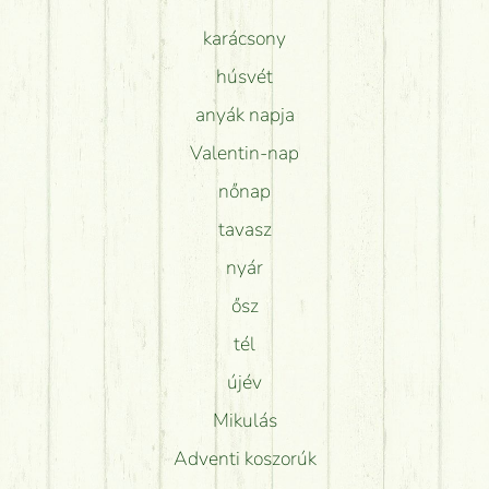
karácsony
húsvét
anyák napja
Valentin-nap
nőnap
tavasz
nyár
ősz
tél
újév
Mikulás
Adventi koszorúk