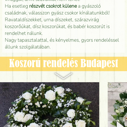
Ha esetleg
részvét csokrot külene
a gyászoló
családnak, válasszon gyász csokor kínálatunkból!
Ravataldíszekket, urna díszeket, szárazvirág
koszorőúkat, dísz koszorúkat, és babér koszorút is
rendelhet nálunk.
Nagy tapasztalattal, és kényelmes, gyors rendeléssel
állunk szolgálatában.
Koszorú rendelés Budapest