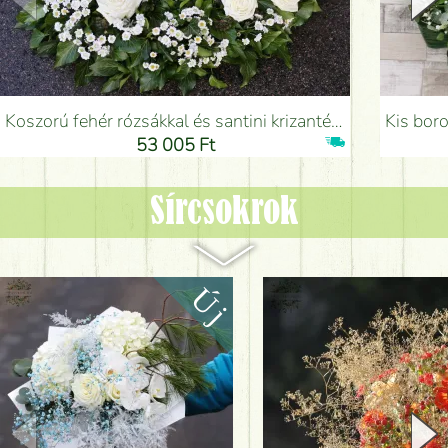
Koszorú fehér rózsákkal és santini krizantémmal ( 55 cm) - Virágküldés Budapesten
Kis borostyán koszor
53 005 Ft
Sírcsokrok