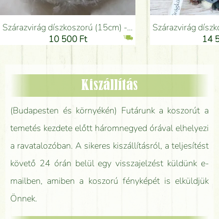
Szárazvirág díszkoszorú (15cm) - Virágküldés Budapesten
Szárazvirág díszkoszorú (23
10 500 Ft
14 5
Kiszállítás
(Budapesten és környékén) Futárunk a koszorút a
temetés kezdete előtt háromnegyed órával elhelyezi
a ravatalozóban. A sikeres kiszállításról, a teljesítést
követő 24 órán belül egy visszajelzést küldünk e-
mailben, amiben a koszorú fényképét is elküldjük
Önnek.