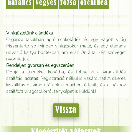
narancs
vegyes
rózsa
orchidea
Virágüzletünk ajándéka
Organza tasakban apró csokoládék, és egy vágott virág
frissentartó-só minden virágcsokor mellé, és egy elegáns
üdvözlő kártya borítékban, amire az Ön által kért szöveget
nyomtatjuk.
Rendeljen gyorsan és egyszerűen
Dobja a terméket kosárba, és töltse ki a virágküldés
szállítási adatait! Regisztráció nélkül is vásárolhat! A sikeres
kiszállításról virágfutárunk e-mailben értesíti, és a házhoz
szállított virágcsokorról fényképet is küldünk!
Vissza