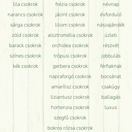
lila csokrok
frézia csokrok
névnap
narancs csokrok
jácint csokrok
évforduló
sárga csokrok
liliom csokrok
nászajándék
zöld csokrok
alsztromélia csokrok
üzleti
barack csokrok
orchidea csokrok
részvét
színes csokrok
trópusi csokrok
jobbulás
kék csokrok
gerbera csokrok
férfiaknak
napraforgó csokrok
bocsánat
amarílisz csokrok
csakúgy
liziantusz csokrok
ballagás
hortenzia csokrok
luxus
szegfű csokrok
bokros rózsa csokrok