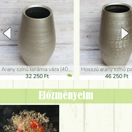
arany színű kerámia váza (40x26cm)
hosszú arany színű padlóváza
32 250 Ft
46 250 Ft
Előzményeim