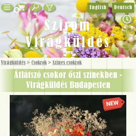
English
Deutsch
0
Szirom
Virágküldés
Virágküldés
>
Csokrok
>
Színes csokrok
Átlátszó csokor őszi színekben -
Virágküldés Budapesten