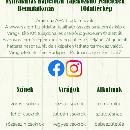
Nyitvatartás
Kapcsolat
Tájékoztató
Feltételek
Vidékre is lehet rendelni?
Bemutatkozás
Oldaltérkép
Meddig rendelhetek virágküldést úgy, hogy még ma
Áraink az ÁFA-t tartalmazzák.
kiszállítsák?
A www.szirom.hu oldalon található összes tartalom és kép a
Virág-Háló Kft. tulajdona, és szerzői jogvédelem © alatt áll.
Mennyire gyorsan tudják elkészíteni a csokrot, és
Bizonyos termékképeinkhez hangulatfestés céljából AI generált
mikor tudják leghamarabb kiszállítani?
hátteret használunk, de a képeken látható termék az valódi.
Virágüzletünk címe: Budapest, Podmaniczky u. 39. 1067
Vörös rózsát keresek, van önöknél?
Milyen visszajelzést kapok a virágküldésről?
Tényleg azt kapom, ami a képen van?
Színek
Virágok
Alkalmak
Mit kell tudni a virágcsokrok szállításáról?
vörös csokrok
rózsa csokrok
romantika
Hogy marad a lehető legtovább friss a csokor?
fehér csokrok
tulipán csokrok
születésnap
Tudok adventi koszorút vásárolni boltban?
rózsaszín csokrok
vegyes csokrok
babaszületés