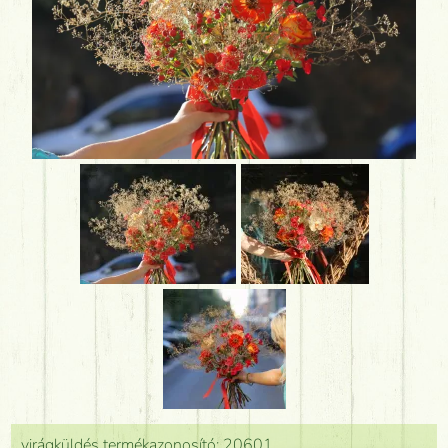
virágküldés termékazonosító: 20601