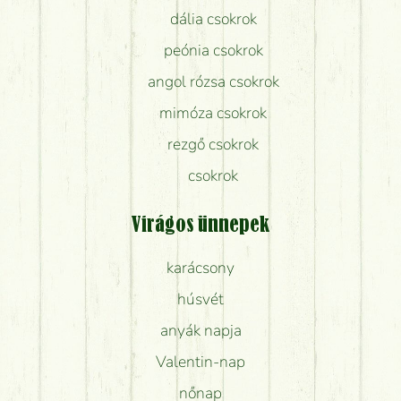
dália csokrok
peónia csokrok
angol rózsa csokrok
mimóza csokrok
rezgő csokrok
csokrok
Virágos ünnepek
karácsony
húsvét
anyák napja
Valentin-nap
nőnap