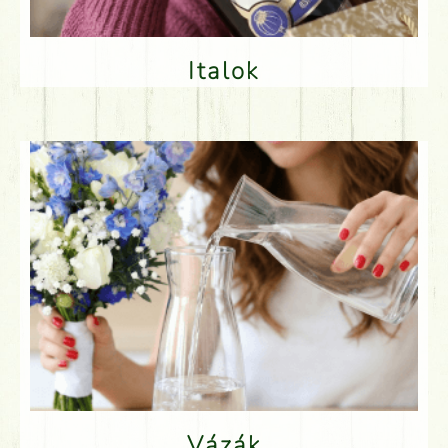
Italok
Vázák