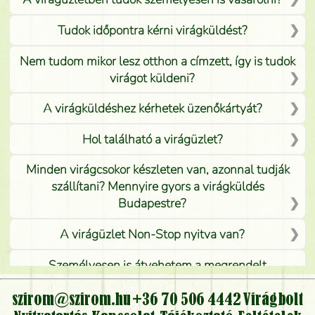
Tudok időpontra kérni virágküldést?
Nem tudom mikor lesz otthon a címzett, így is tudok
virágot küldeni?
A virágküldéshez kérhetek üzenőkártyát?
Hol található a virágüzlet?
Minden virágcsokor készleten van, azonnal tudják
szállítani? Mennyire gyors a virágküldés
Budapestre?
A virágüzlet Non-Stop nyitva van?
Személyesen is átvehetem a megrendelt
virágcsokrot, vagy csak virágküldéssel, kiszállítással
kérhető?
szirom@szirom.hu
+36 70 506 4442
Virágbolt