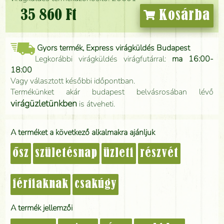
35 860 Ft
Kosárba
Gyors termék, Express virágküldés Budapest
Legkorábbi virágküldés virágfutárral:
ma 16:00-
18:00
Vagy választott későbbi időpontban.
Termékünket akár budapest belvásrosában lévő
virágüzletünkben
is átveheti.
A terméket a következő alkalmakra ajánljuk
ősz
születésnap
üzleti
részvét
férfiaknak
csakúgy
A termék jellemzői