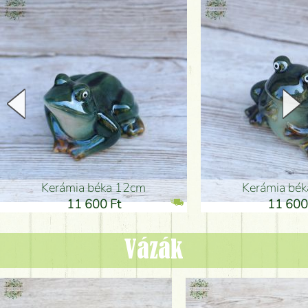
Kerámia béka 12cm
Kerámia bé
11 600 Ft
11 600
Vázák