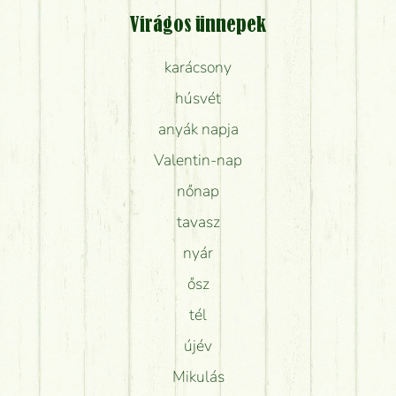
Virágos ünnepek
karácsony
húsvét
anyák napja
Valentin-nap
nőnap
tavasz
nyár
ősz
tél
újév
Mikulás