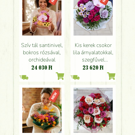
Szív tál santinivel,
Kis kerek csokor
bokros rózsával,
lila árnyalatokkal,
orchideával
szegfűvel
rózsával,
24 030
Ft
23 620
Ft
orchideával (10
szál)