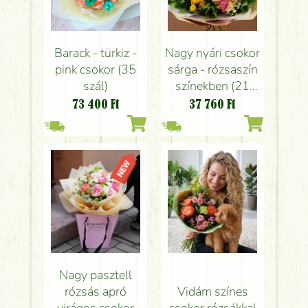
Barack - türkiz -
Nagy nyári csokor
pink csokor (35
sárga - rózsaszín
szál)
színekben (21
szál)
73 400
Ft
37 760
Ft
Nagy pasztell
rózsás apró
Vidám színes