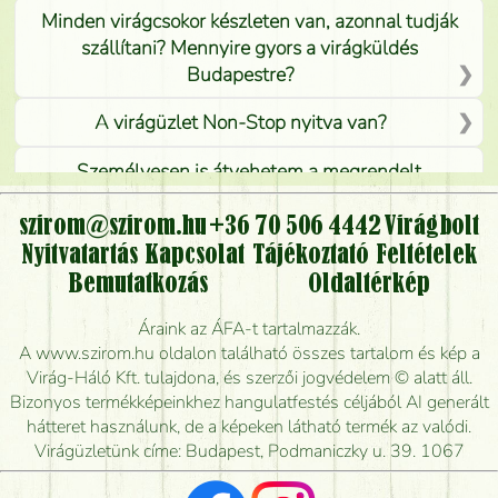
Minden virágcsokor készleten van, azonnal tudják
szállítani? Mennyire gyors a virágküldés
Budapestre?
A virágüzlet Non-Stop nyitva van?
Személyesen is átvehetem a megrendelt
virágcsokrot, vagy csak virágküldéssel, kiszállítással
kérhető?
szirom@szirom.hu
+36 70 506 4442
Virágbolt
Nyitvatartás
Kapcsolat
Tájékoztató
Feltételek
Vidékre is lehet rendelni?
Bemutatkozás
Oldaltérkép
Meddig rendelhetek virágküldést úgy, hogy még ma
Áraink az ÁFA-t tartalmazzák.
kiszállítsák?
A www.szirom.hu oldalon található összes tartalom és kép a
Virág-Háló Kft. tulajdona, és szerzői jogvédelem © alatt áll.
Mennyire gyorsan tudják elkészíteni a csokrot, és
Bizonyos termékképeinkhez hangulatfestés céljából AI generált
mikor tudják leghamarabb kiszállítani?
hátteret használunk, de a képeken látható termék az valódi.
Virágüzletünk címe: Budapest, Podmaniczky u. 39. 1067
Vörös rózsát keresek, van önöknél?