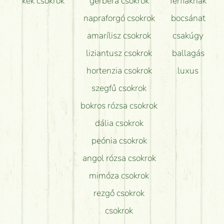
kék csokrok
gerbera csokrok
férfiaknak
napraforgó csokrok
bocsánat
amarílisz csokrok
csakúgy
liziantusz csokrok
ballagás
hortenzia csokrok
luxus
szegfű csokrok
bokros rózsa csokrok
dália csokrok
peónia csokrok
angol rózsa csokrok
mimóza csokrok
rezgő csokrok
csokrok