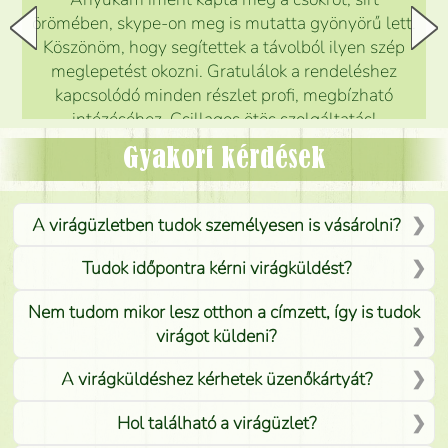
örömében, skype-on meg is mutatta gyönyörű lett.
Köszönöm, hogy segítettek a távolból ilyen szép
meglepetést okozni. Gratulálok a rendeléshez
kapcsolódó minden részlet profi, megbízható
intézéséhez. Csillagos ötös szolgáltatás!
Mónika
(
5
/5
)
Gyakori kérdések
A virágüzletben tudok személyesen is vásárolni?
Tudok időpontra kérni virágküldést?
Nem tudom mikor lesz otthon a címzett, így is tudok
virágot küldeni?
A virágküldéshez kérhetek üzenőkártyát?
Hol található a virágüzlet?