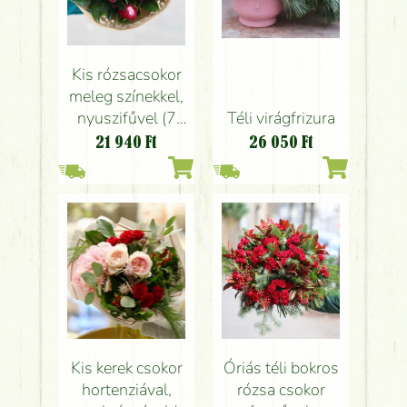
Kis rózsacsokor
meleg színekkel,
nyuszifűvel (7
Téli virágfrizura
szál)
21 940
Ft
26 050
Ft
Kis kerek csokor
Óriás téli bokros
hortenziával,
rózsa csokor