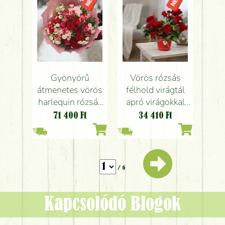
Gyönyörű
Vörös rózsás
átmenetes vörös
félhold virágtál
harlequin rózsák
apró virágokkal
bokros rózsákkal
(8+3 szál)
71 400
Ft
34 410
Ft
(38 szál)
/ 6
Kapcsolódó Blogok