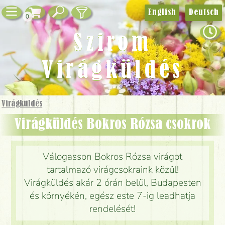
English
Deutsch
0
Szirom
Virágküldés
Virágküldés
Virágküldés Bokros Rózsa csokrok
Válogasson Bokros Rózsa virágot
tartalmazó virágcsokraink közül!
Virágküldés akár 2 órán belül, Budapesten
és környékén, egész este 7-ig leadhatja
rendelését!