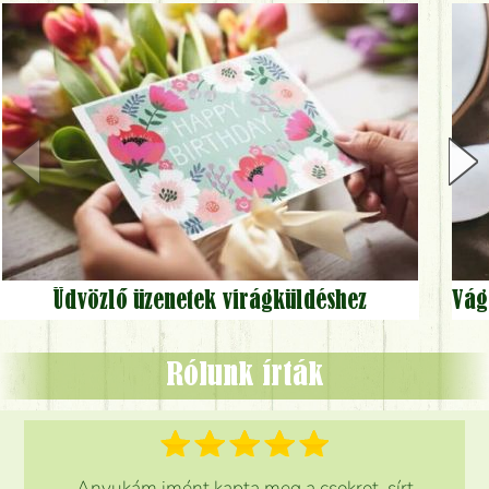
Üdvözlő üzenetek virágküldéshez
Rólunk írták
Anyukám imént kapta meg a csokrot, sírt