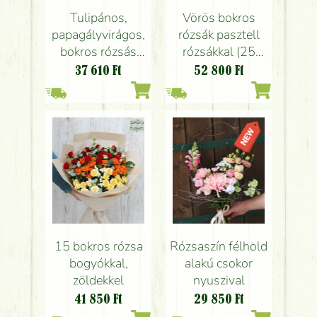
Tulipános,
Vörös bokros
papagályvirágos,
rózsák pasztell
bokros rózsás
rózsákkal (25
trópusi színvilágú
szál)
37 610
Ft
52 800
Ft
csokor (19 szál)
15 bokros rózsa
Rózsaszín félhold
bogyókkal,
alakú csokor
zöldekkel
nyuszival
41 850
Ft
29 850
Ft