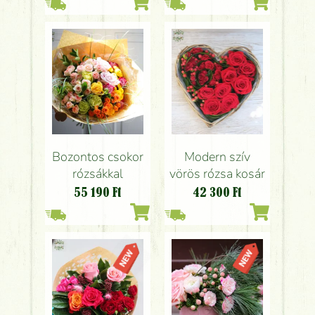
Bozontos csokor
Modern szív
rózsákkal
vörös rózsa kosár
55 190
Ft
42 300
Ft