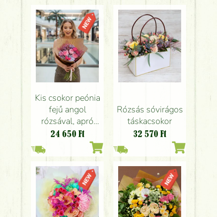
Kis csokor peónia
fejű angol
Rózsás sóvirágos
rózsával, apró
táskacsokor
színes virágokkal
24 650
Ft
32 570
Ft