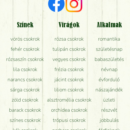
Milyen visszajelzést kapok a virágküldésről?
Tényleg azt kapom, ami a képen van?
Színek
Virágok
Alkalmak
Mit kell tudni a virágcsokrok szállításáról?
vörös csokrok
rózsa csokrok
romantika
Hogy marad a lehető legtovább friss a csokor?
fehér csokrok
tulipán csokrok
születésnap
Tudok adventi koszorút vásárolni boltban?
rózsaszín csokrok
vegyes csokrok
babaszületés
lila csokrok
frézia csokrok
névnap
narancs csokrok
jácint csokrok
évforduló
sárga csokrok
liliom csokrok
nászajándék
zöld csokrok
alsztromélia csokrok
üzleti
barack csokrok
orchidea csokrok
részvét
színes csokrok
trópusi csokrok
jobbulás