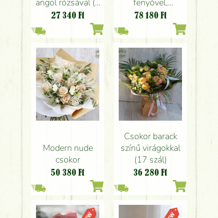
angol rózsával (9
fenyővel,
szál)
bogyókkal, bordó
27 340
Ft
78 180
Ft
levelekkel
Csokor barack
Modern nude
színű virágokkal
csokor
(17 szál)
50 380
Ft
36 280
Ft