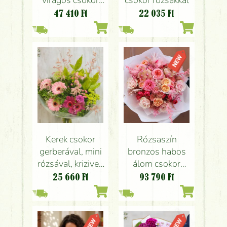
virágos csokor
csokor rózsákkal
papírtáskával (20
47 410
Ft
22 035
Ft
szál)
Kerek csokor
Rózsaszín
gerberával, mini
bronzos habos
rózsával, krizivel,
álom csokor
kalásszal (15
angol rózsákkal,
25 660
Ft
93 790
Ft
szál)
orchideával