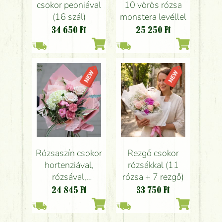
10 vörös rózsa
csokor peoniával
monstera levéllel
(16 szál)
25 250
Ft
34 650
Ft
Rózsaszín csokor
Rezgő csokor
hortenziával,
rózsákkal (11
rózsával,
rózsa + 7 rezgő)
liziantusszal
24 845
Ft
33 750
Ft