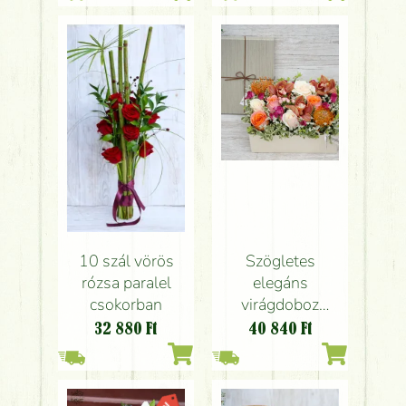
10 szál vörös
Szögletes
rózsa paralel
elegáns
csokorban
virágdoboz
orchideával (14
32 880
Ft
40 840
Ft
szál)