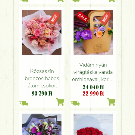
Vidám nyári
Rózsaszín
virágtáska vanda
bronzos habos
orchideával, korall
álom csokor
rózsával
24 040 Ft
angol rózsákkal,
93 790
Ft
22 990
Ft
orchideával