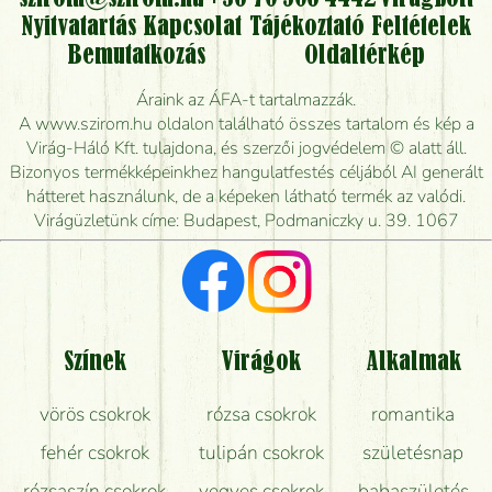
Nyitvatartás
Kapcsolat
Tájékoztató
Feltételek
Vidékre is lehet rendelni?
Bemutatkozás
Oldaltérkép
Meddig rendelhetek virágküldést úgy, hogy még ma
Áraink az ÁFA-t tartalmazzák.
kiszállítsák?
A www.szirom.hu oldalon található összes tartalom és kép a
Virág-Háló Kft. tulajdona, és szerzői jogvédelem © alatt áll.
Mennyire gyorsan tudják elkészíteni a csokrot, és
Bizonyos termékképeinkhez hangulatfestés céljából AI generált
mikor tudják leghamarabb kiszállítani?
hátteret használunk, de a képeken látható termék az valódi.
Virágüzletünk címe: Budapest, Podmaniczky u. 39. 1067
Vörös rózsát keresek, van önöknél?
Milyen visszajelzést kapok a virágküldésről?
Tényleg azt kapom, ami a képen van?
Színek
Virágok
Alkalmak
Mit kell tudni a virágcsokrok szállításáról?
vörös csokrok
rózsa csokrok
romantika
Hogy marad a lehető legtovább friss a csokor?
fehér csokrok
tulipán csokrok
születésnap
Tudok adventi koszorút vásárolni boltban?
rózsaszín csokrok
vegyes csokrok
babaszületés