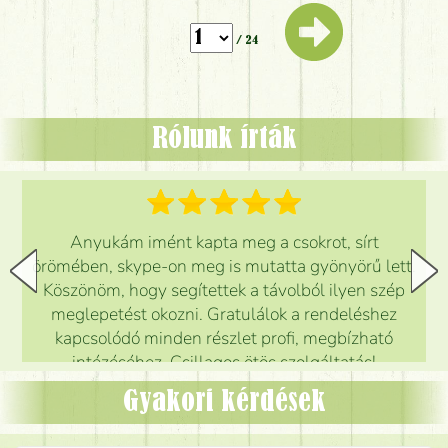
/ 24
Rólunk írták
Anyukám imént kapta meg a csokrot, sírt
örömében, skype-on meg is mutatta gyönyörű lett.
Köszönöm, hogy segítettek a távolból ilyen szép
meglepetést okozni. Gratulálok a rendeléshez
kapcsolódó minden részlet profi, megbízható
intézéséhez. Csillagos ötös szolgáltatás!
Mónika
(
5
/5
)
Gyakori kérdések