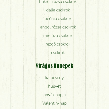
bokros rózsa csokrok
dália csokrok
peónia csokrok
angol rózsa csokrok
mimóza csokrok
rezgő csokrok
csokrok
Virágos ünnepek
karácsony
húsvét
anyák napja
Valentin-nap