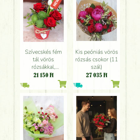
Szívecskés fém
Kis peóniás vörös
tál vörös
rózsás csokor (11
rózsákkal,
szál)
tulipánnal,
21 150
Ft
27 035
Ft
cucurbitákkal