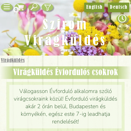
English
Deutsch
0
Szirom
Virágküldés
Virágküldés
Virágküldés Évfordulós csokrok
Válogasson Évforduló alkalomra szóló
virágcsokraink közül! Évforduló virágküldés
akár 2 órán belül, Budapesten és
környékén, egész este 7-ig leadhatja
rendelését!