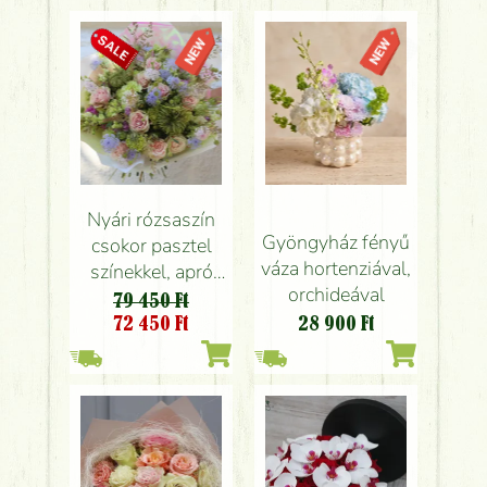
Nyári rózsaszín
Gyöngyház fényű
csokor pasztel
váza hortenziával,
színekkel, apró
orchideával
virágokkal,
79 450 Ft
rózsával (54 szál)
72 450
Ft
28 900
Ft