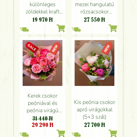
különleges
mezei hangulatú
zöldekkel kraft
rózsacsokor
papírral
liziantusszal
19 970
Ft
27 550
Ft
Kerek csokor
Kis peónia csokor
peóniával és
apró virágokkal
peónia virágú
(5+3 szál)
angol rózsával
31 440 Ft
29 290
Ft
27 700
Ft