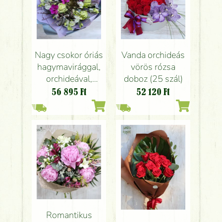
Nagy csokor óriás
Vanda orchideás
hagymavirággal,
vörös rózsa
orchideával,
doboz (25 szál)
kálával, lizivel,
56 895
Ft
52 120
Ft
tollakkal,
kontrasztos
színekben (23
szál)
Romantikus