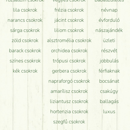
lila csokrok
frézia csokrok
névnap
narancs csokrok
jácint csokrok
évforduló
sárga csokrok
liliom csokrok
nászajándék
zöld csokrok
alsztromélia csokrok
üzleti
barack csokrok
orchidea csokrok
részvét
színes csokrok
trópusi csokrok
jobbulás
kék csokrok
gerbera csokrok
férfiaknak
napraforgó csokrok
bocsánat
amarílisz csokrok
csakúgy
liziantusz csokrok
ballagás
hortenzia csokrok
luxus
szegfű csokrok