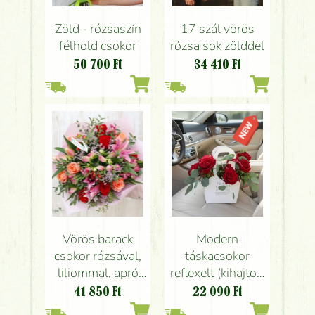
Zöld - rózsaszín
17 szál vörös
félhold csokor
rózsa sok zölddel
50 700
Ft
34 410
Ft
Vörös barack
Modern
csokor rózsával,
táskacsokor
liliommal, apró
reflexelt (kihajtott
virágokkal (21
szirmú) vörös
41 850
Ft
22 090
Ft
szál)
rózsával (7 szál)