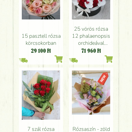
25 vörös rózsa
15 pasztell rózsa
12 phalaenopsis
körcsokorban
orchideával
dobozban
29 100
Ft
71 960
Ft
7 szál rózsa
Rózsaszín - zöld