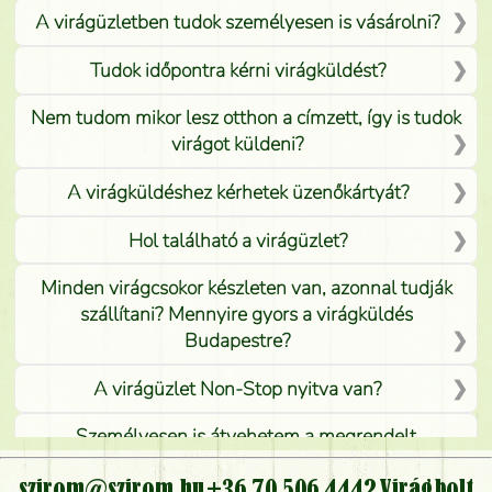
A virágüzletben tudok személyesen is vásárolni?
Tudok időpontra kérni virágküldést?
Nem tudom mikor lesz otthon a címzett, így is tudok
virágot küldeni?
A virágküldéshez kérhetek üzenőkártyát?
Hol található a virágüzlet?
Minden virágcsokor készleten van, azonnal tudják
szállítani? Mennyire gyors a virágküldés
Budapestre?
A virágüzlet Non-Stop nyitva van?
Személyesen is átvehetem a megrendelt
virágcsokrot, vagy csak virágküldéssel, kiszállítással
kérhető?
szirom@szirom.hu
+36 70 506 4442
Virágbolt