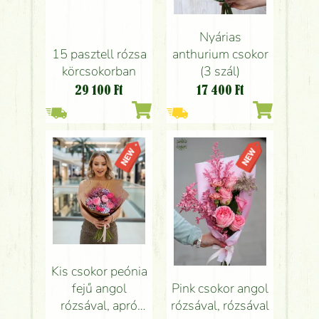
Nyárias
15 pasztell rózsa
anthurium csokor
körcsokorban
(3 szál)
29 100
Ft
17 400
Ft
Kis csokor peónia
fejű angol
Pink csokor angol
rózsával, apró
rózsával, rózsával