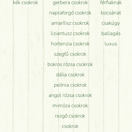
kék csokrok
gerbera csokrok
férfiaknak
napraforgó csokrok
bocsánat
amarílisz csokrok
csakúgy
liziantusz csokrok
ballagás
hortenzia csokrok
luxus
szegfű csokrok
bokros rózsa csokrok
dália csokrok
peónia csokrok
angol rózsa csokrok
mimóza csokrok
rezgő csokrok
csokrok