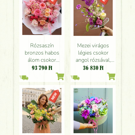
Rózsaszín
Mezei virágos
bronzos habos
légies csokor
álom csokor
angol rózsával,
angol rózsákkal,
gyapjú csinóros
93 790
Ft
36 830
Ft
orchideával
csokoralapban