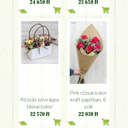
színes virágokkal
24 650
Ft
23 650
Ft
Pink rózsacsokor
Rózsás sóvirágos
kraft papírban, 6
táskacsokor
szál
32 570
Ft
22 030
Ft