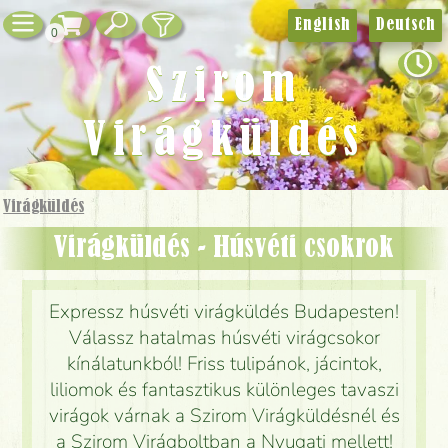
English
Deutsch
0
Szirom
Virágküldés
Virágküldés
Virágküldés - Húsvéti csokrok
Expressz húsvéti virágküldés Budapesten!
Válassz hatalmas húsvéti virágcsokor
kínálatunkból! Friss tulipánok, jácintok,
liliomok és fantasztikus különleges tavaszi
virágok várnak a Szirom Virágküldésnél és
a Szirom Virágboltban a Nyugati mellett!