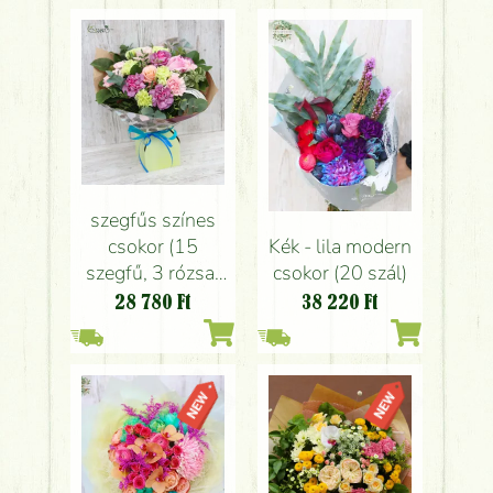
szegfűs színes
csokor (15
Kék - lila modern
szegfű, 3 rózsa)
csokor (20 szál)
papírvázával
28 780
Ft
38 220
Ft