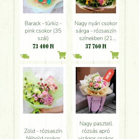
Barack - türkiz -
Nagy nyári csokor
pink csokor (35
sárga - rózsaszín
szál)
színekben (21
szál)
73 400
Ft
37 760
Ft
Nagy pasztell
Zöld - rózsaszín
rózsás apró
félhold csokor
virágos csokor