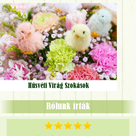
Húsvéti Virág Szokások
Rólunk írták