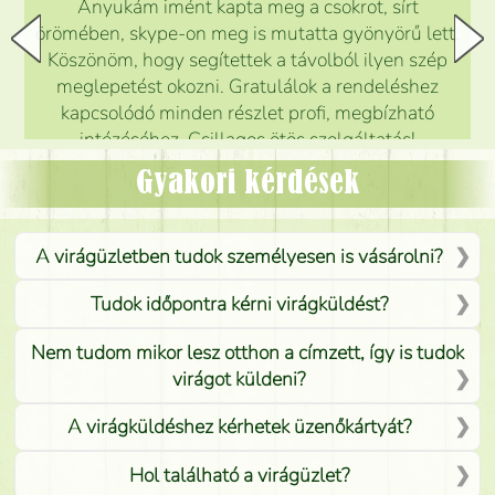
Anyukám imént kapta meg a csokrot, sírt
örömében, skype-on meg is mutatta gyönyörű lett.
Köszönöm, hogy segítettek a távolból ilyen szép
meglepetést okozni. Gratulálok a rendeléshez
kapcsolódó minden részlet profi, megbízható
intézéséhez. Csillagos ötös szolgáltatás!
Mónika
(
5
/5
)
Gyakori kérdések
A virágüzletben tudok személyesen is vásárolni?
Tudok időpontra kérni virágküldést?
Nem tudom mikor lesz otthon a címzett, így is tudok
virágot küldeni?
A virágküldéshez kérhetek üzenőkártyát?
Hol található a virágüzlet?