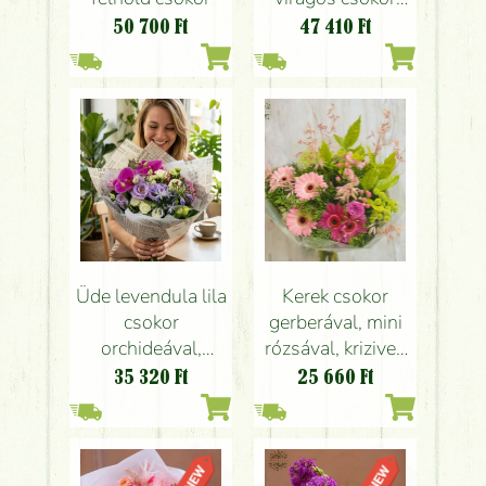
papírtáskával (20
50 700
Ft
47 410
Ft
szál)
Üde levendula lila
Kerek csokor
csokor
gerberával, mini
orchideával,
rózsával, krizivel,
angol rózsával
kalásszal (15
35 320
Ft
25 660
Ft
(18 szál)
szál)