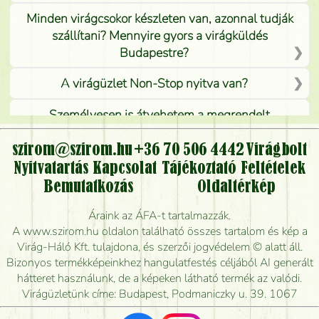
Minden virágcsokor készleten van, azonnal tudják
szállítani? Mennyire gyors a virágküldés
Budapestre?
A virágüzlet Non-Stop nyitva van?
Személyesen is átvehetem a megrendelt
virágcsokrot, vagy csak virágküldéssel, kiszállítással
kérhető?
szirom@szirom.hu
+36 70 506 4442
Virágbolt
Nyitvatartás
Kapcsolat
Tájékoztató
Feltételek
Vidékre is lehet rendelni?
Bemutatkozás
Oldaltérkép
Meddig rendelhetek virágküldést úgy, hogy még ma
Áraink az ÁFA-t tartalmazzák.
kiszállítsák?
A www.szirom.hu oldalon található összes tartalom és kép a
Virág-Háló Kft. tulajdona, és szerzői jogvédelem © alatt áll.
Mennyire gyorsan tudják elkészíteni a csokrot, és
Bizonyos termékképeinkhez hangulatfestés céljából AI generált
mikor tudják leghamarabb kiszállítani?
hátteret használunk, de a képeken látható termék az valódi.
Virágüzletünk címe: Budapest, Podmaniczky u. 39. 1067
Vörös rózsát keresek, van önöknél?