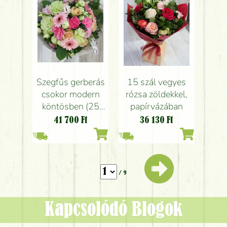
Szegfűs gerberás
15 szál vegyes
csokor modern
rózsa zöldekkel,
köntösben (25
papírvázában
szál)
41 700
Ft
36 130
Ft
/ 9
Kapcsolódó Blogok