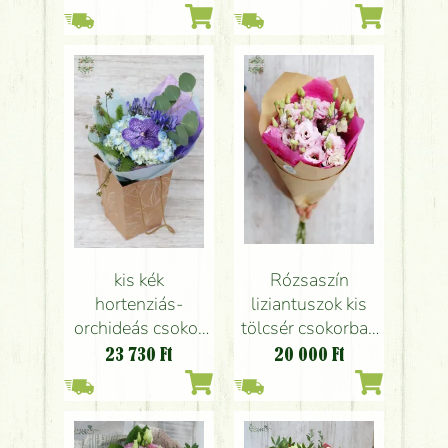
kis kék
Rózsaszín
hortenziás-
liziantuszok kis
orchideás csokor
tölcsér csokorban
hordozható füles
(7 szál)
23 730
Ft
20 000
Ft
virágos táskában