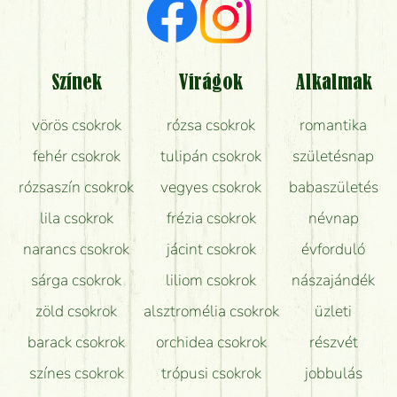
Milyen visszajelzést kapok a virágküldésről?
Tényleg azt kapom, ami a képen van?
Színek
Virágok
Alkalmak
Mit kell tudni a virágcsokrok szállításáról?
vörös csokrok
rózsa csokrok
romantika
Hogy marad a lehető legtovább friss a csokor?
fehér csokrok
tulipán csokrok
születésnap
Tudok adventi koszorút vásárolni boltban?
rózsaszín csokrok
vegyes csokrok
babaszületés
lila csokrok
frézia csokrok
névnap
narancs csokrok
jácint csokrok
évforduló
sárga csokrok
liliom csokrok
nászajándék
zöld csokrok
alsztromélia csokrok
üzleti
barack csokrok
orchidea csokrok
részvét
színes csokrok
trópusi csokrok
jobbulás