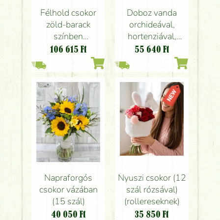
Félhold csokor
Doboz vanda
zöld-barack
orchideával,
színben
hortenziával,
orchideával,
rózsával
106 615
Ft
55 640
Ft
rózsával, apró
virágokkal
Nyuszi csokor (12
Napraforgós
szál rózsával)
csokor vázában
(rollereseknek)
(15 szál)
35 850
Ft
40 050
Ft