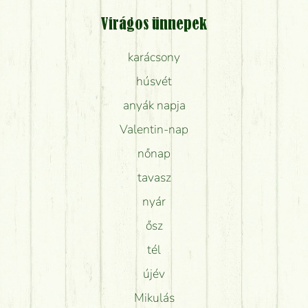
Virágos ünnepek
karácsony
húsvét
anyák napja
Valentin-nap
nőnap
tavasz
nyár
ősz
tél
újév
Mikulás