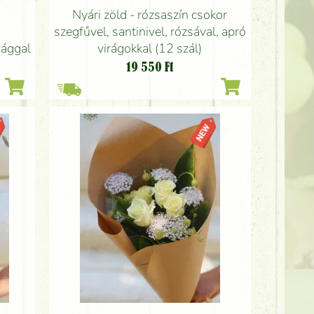
Nyári zöld - rózsaszín csokor
szegfűvel, santinivel, rózsával, apró
rággal
virágokkal (12 szál)
19 550
Ft