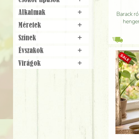
Csokor típusok
+
Alkalmak
+
Barack r
henger
Méretek
+
Színek
+
Évszakok
+
Virágok
+