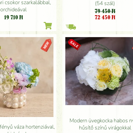
ári csokor szarkalábbal,
(54 szál)
orchideával
79 450 Ft
19 710
Ft
72 450
Ft
Modern üvegkocka habos ny
ényű váza hortenziával,
hűsítő színű virágokkal