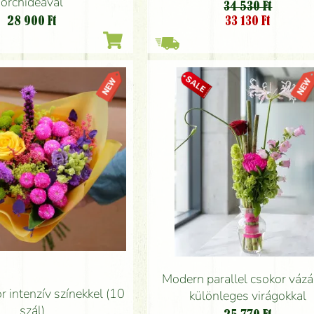
orchideával
34 530 Ft
33 130
Ft
28 900
Ft
Modern parallel csokor váz
r intenzív színekkel (10
különleges virágokkal
szál)