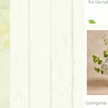
Kis lila ny
Gyöngyház f