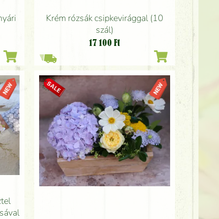
nyári
Krém rózsák csipkevirággal (10
szál)
17 100
Ft
tel
zsával