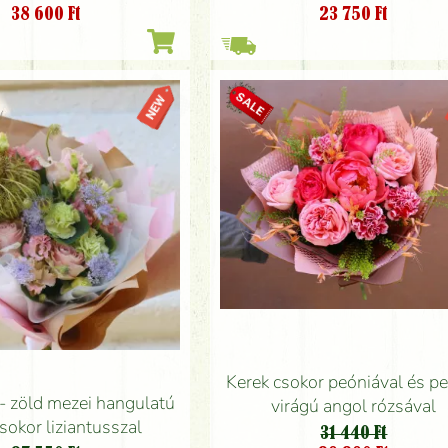
38 600
Ft
23 750
Ft
Kerek csokor peóniával és p
- zöld mezei hangulatú
virágú angol rózsával
sokor liziantusszal
31 440 Ft