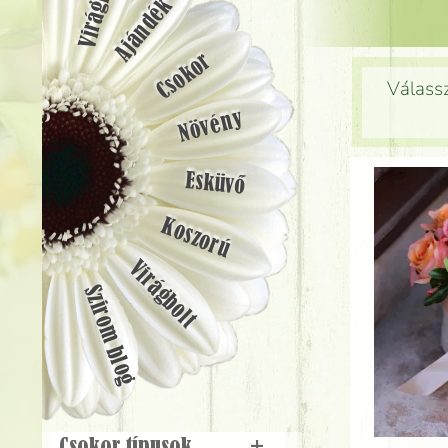
Ajándék
Csokor
Válassz
Növény
Esküvő
Koszorú
Virágbolt
Szirom blog