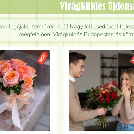
Virágküldés Újdon
on legújabb termékeinkből! Nagy lelkesedéssel fejlesz
megfelelően! Virágküldés Budapesten és körny