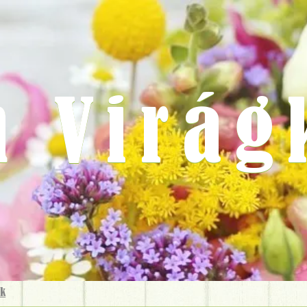
m Virág
ok