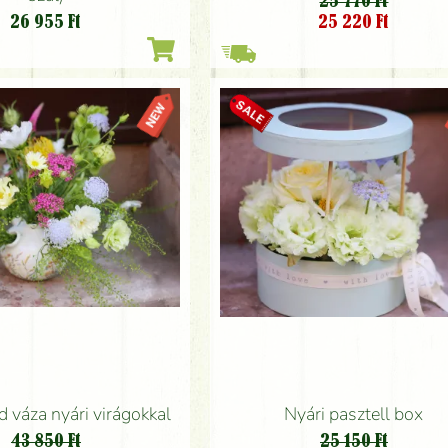
25 770 Ft
26 955
Ft
25 220
Ft
d váza nyári virágokkal
Nyári pasztell box
43 850 Ft
25 150 Ft