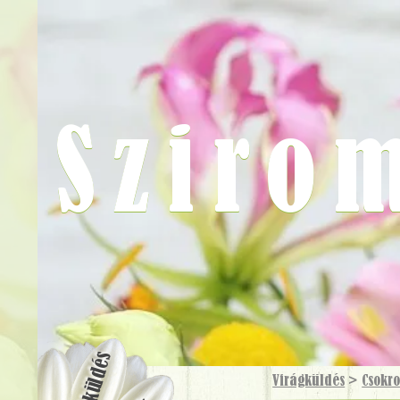
Sziro
Virágküldés
Virágküldés
>
Csokr