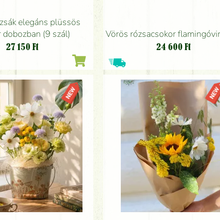
ózsák elegáns plüssös
 dobozban (9 szál)
Vörös rózsacsokor flamingóvi
27 150
Ft
24 600
Ft