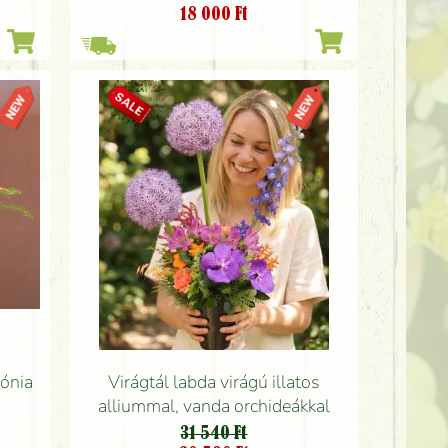
18 000
Ft
eónia
Virágtál labda virágú illatos
alliummal, vanda orchideákkal
31 540 Ft