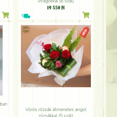
virágokkal (6 szál)
19 550
Ft
ában
Vörös rózsák átmenetes angol
rózsákkal (5 szál)