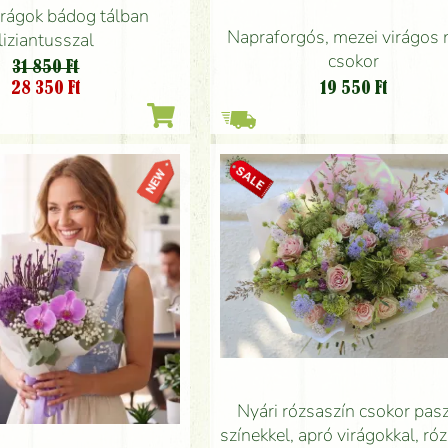
irágok bádog tálban
Napraforgós, mezei virágos 
liziantusszal
csokor
31 850 Ft
28 350
Ft
19 550
Ft
Nyári rózsaszín csokor pasz
színekkel, apró virágokkal, ró