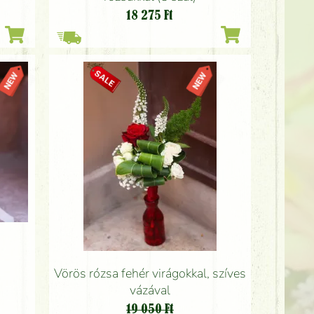
18 275
Ft
Vörös rózsa fehér virágokkal, szíves
vázával
19 050 Ft