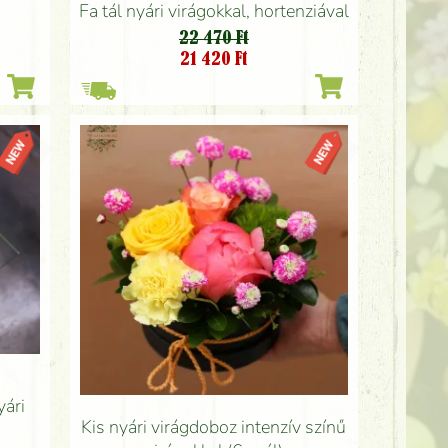
Fa tál nyári virágokkal, hortenziával
22 470 Ft
21 420
Ft
ári
Kis nyári virágdoboz intenzív színű