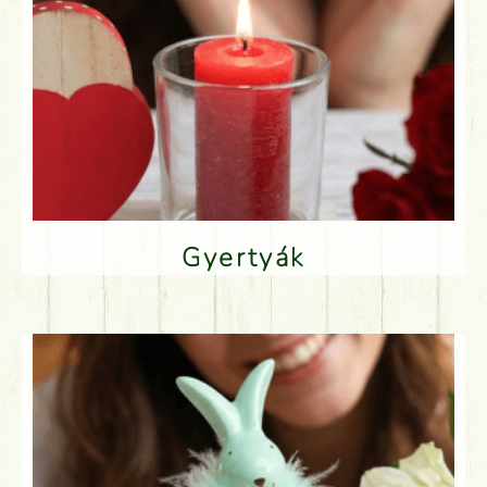
Gyertyák