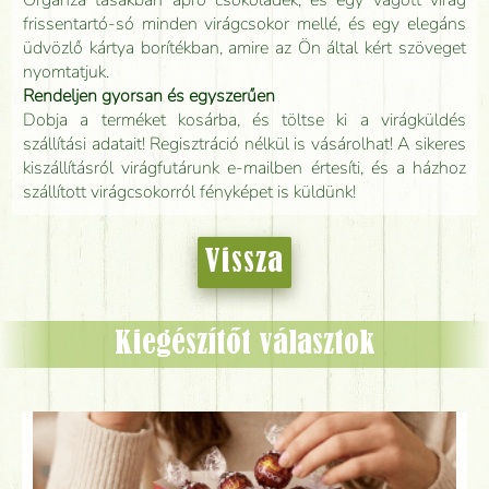
Organza tasakban apró csokoládék, és egy vágott virág
frissentartó-só minden virágcsokor mellé, és egy elegáns
üdvözlő kártya borítékban, amire az Ön által kért szöveget
nyomtatjuk.
Rendeljen gyorsan és egyszerűen
Dobja a terméket kosárba, és töltse ki a virágküldés
szállítási adatait! Regisztráció nélkül is vásárolhat! A sikeres
kiszállításról virágfutárunk e-mailben értesíti, és a házhoz
szállított virágcsokorról fényképet is küldünk!
Vissza
Kiegészítőt választok