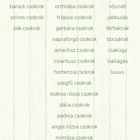
barack csokrok
orchidea csokrok
részvét
színes csokrok
trópusi csokrok
jobbulás
kék csokrok
gerbera csokrok
férfiaknak
napraforgó csokrok
bocsánat
amarílisz csokrok
csakúgy
liziantusz csokrok
ballagás
hortenzia csokrok
luxus
szegfű csokrok
bokros rózsa csokrok
dália csokrok
peónia csokrok
angol rózsa csokrok
mimóza csokrok