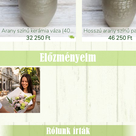
arany színű kerámia váza (40x26cm)
hosszú arany színű padlóváza
32 250 Ft
46 250 Ft
Előzményeim
Rólunk írták