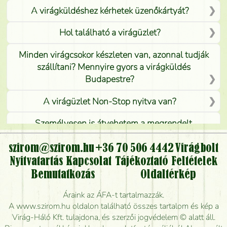
A virágküldéshez kérhetek üzenőkártyát?
Hol található a virágüzlet?
Minden virágcsokor készleten van, azonnal tudják
szállítani? Mennyire gyors a virágküldés
Budapestre?
A virágüzlet Non-Stop nyitva van?
Személyesen is átvehetem a megrendelt
virágcsokrot, vagy csak virágküldéssel, kiszállítással
kérhető?
szirom@szirom.hu
+36 70 506 4442
Virágbolt
Nyitvatartás
Kapcsolat
Tájékoztató
Feltételek
Vidékre is lehet rendelni?
Bemutatkozás
Oldaltérkép
Meddig rendelhetek virágküldést úgy, hogy még ma
Áraink az ÁFA-t tartalmazzák.
kiszállítsák?
A www.szirom.hu oldalon található összes tartalom és kép a
Virág-Háló Kft. tulajdona, és szerzői jogvédelem © alatt áll.
Mennyire gyorsan tudják elkészíteni a csokrot, és