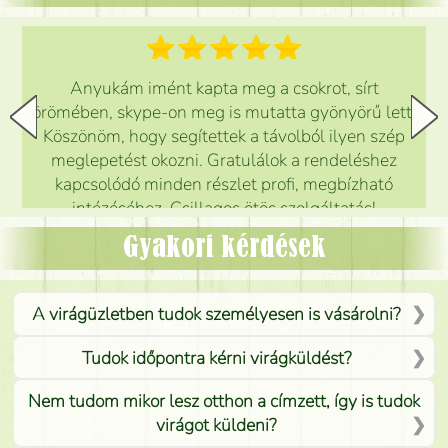
Anyukám imént kapta meg a csokrot, sírt
örömében, skype-on meg is mutatta gyönyörű lett.
Köszönöm, hogy segítettek a távolból ilyen szép
meglepetést okozni. Gratulálok a rendeléshez
kapcsolódó minden részlet profi, megbízható
intézéséhez. Csillagos ötös szolgáltatás!
Mónika
(
5
/5
)
Gyakori kérdések
A virágüzletben tudok személyesen is vásárolni?
Tudok időpontra kérni virágküldést?
Nem tudom mikor lesz otthon a címzett, így is tudok
virágot küldeni?