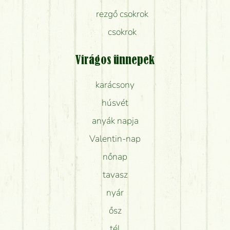
rezgő csokrok
csokrok
Virágos ünnepek
karácsony
húsvét
anyák napja
Valentin-nap
nőnap
tavasz
nyár
ősz
tél