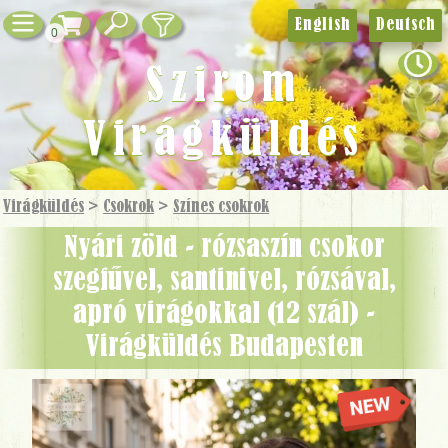
English
Deutsch
0
Szirom
Virágküldés
Virágküldés
>
Csokrok
>
Színes csokrok
Nyári zöld - rózsaszín csokor
szegfűvel, santinivel, rózsával,
apró virágokkal (12 szál) -
Virágküldés Budapesten