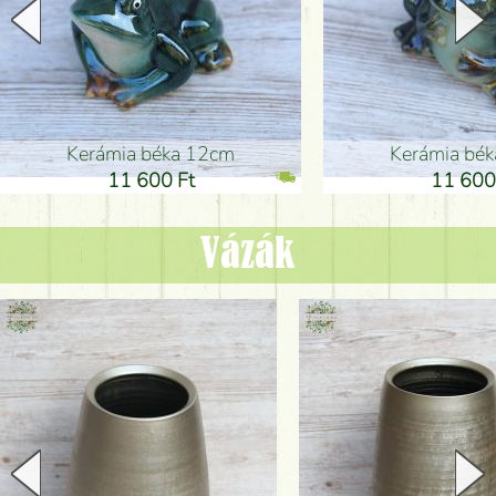
Kerámia béka 12cm
Kerámia bé
11 600 Ft
11 600
Vázák