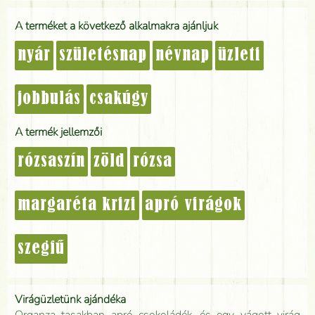
A terméket a következő alkalmakra ajánljuk
nyár
születésnap
névnap
üzleti
jobbulás
csakúgy
A termék jellemzői
rózsaszín
zöld
rózsa
margaréta krizi
apró virágok
szegfű
Virágüzletünk ajándéka