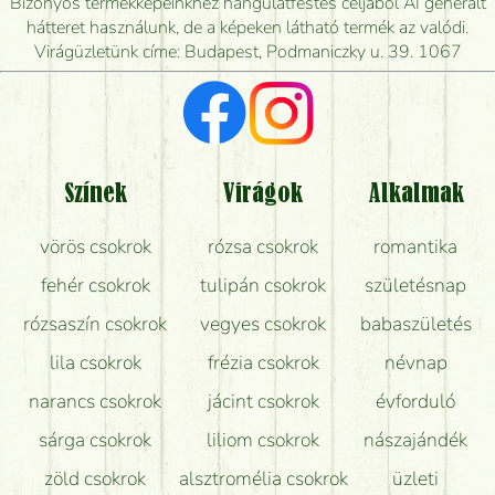
Bizonyos termékképeinkhez hangulatfestés céljából AI generált
mikor tudják leghamarabb kiszállítani?
hátteret használunk, de a képeken látható termék az valódi.
Virágüzletünk címe: Budapest, Podmaniczky u. 39. 1067
Vörös rózsát keresek, van önöknél?
Milyen visszajelzést kapok a virágküldésről?
Tényleg azt kapom, ami a képen van?
Színek
Virágok
Alkalmak
Mit kell tudni a virágcsokrok szállításáról?
vörös csokrok
rózsa csokrok
romantika
Hogy marad a lehető legtovább friss a csokor?
fehér csokrok
tulipán csokrok
születésnap
Tudok adventi koszorút vásárolni boltban?
rózsaszín csokrok
vegyes csokrok
babaszületés
lila csokrok
frézia csokrok
névnap
narancs csokrok
jácint csokrok
évforduló
sárga csokrok
liliom csokrok
nászajándék
zöld csokrok
alsztromélia csokrok
üzleti