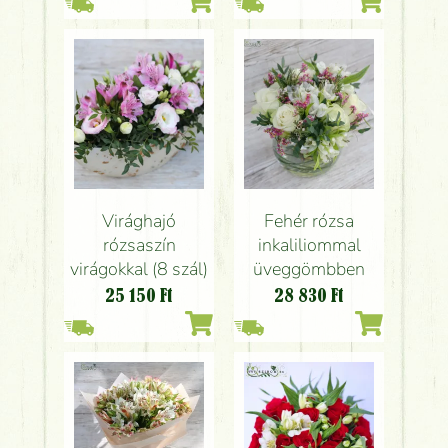
Virághajó
Fehér rózsa
rózsaszín
inkaliliommal
virágokkal (8 szál)
üveggömbben
25 150
Ft
28 830
Ft