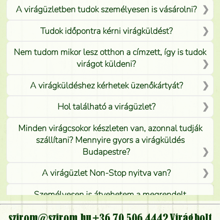
A virágüzletben tudok személyesen is vásárolni?
Tudok időpontra kérni virágküldést?
Nem tudom mikor lesz otthon a címzett, így is tudok
virágot küldeni?
A virágküldéshez kérhetek üzenőkártyát?
Hol található a virágüzlet?
Minden virágcsokor készleten van, azonnal tudják
szállítani? Mennyire gyors a virágküldés
Budapestre?
A virágüzlet Non-Stop nyitva van?
Személyesen is átvehetem a megrendelt
virágcsokrot, vagy csak virágküldéssel, kiszállítással
kérhető?
szirom@szirom.hu
+36 70 506 4442
Virágbolt