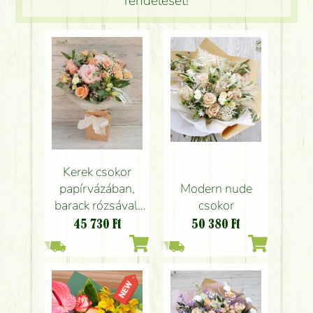
rendelését!
Kerek csokor
Modern nude
papírvázában,
csokor
barack rózsával,
peóniával, apró
50 380
Ft
45 730
Ft
virágokkal (22
szál)