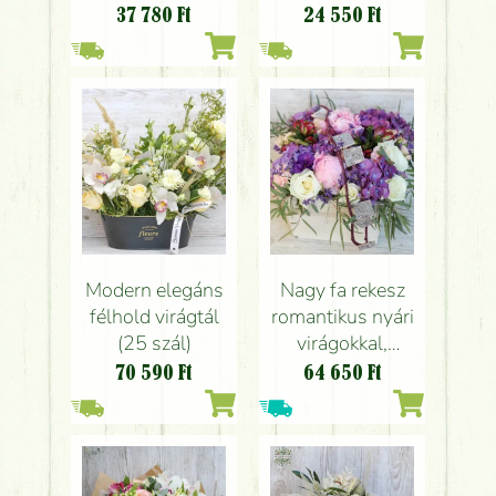
papírvázában (19
inkaliliommal (11
37 780
Ft
24 550
Ft
szál)
szál)
Modern elegáns
Nagy fa rekesz
félhold virágtál
romantikus nyári
(25 szál)
virágokkal,
hortenziával,
70 590
Ft
64 650
Ft
peóniával (20
szál)