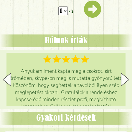
/ 2
Rólunk írták
Anyukám imént kapta meg a csokrot, sírt
örömében, skype-on meg is mutatta gyönyörű lett.
Köszönöm, hogy segítettek a távolból ilyen szép
meglepetést okozni. Gratulálok a rendeléshez
kapcsolódó minden részlet profi, megbízható
intézéséhez. Csillagos ötös szolgáltatás!
Mónika
(
5
/5
)
Gyakori kérdések