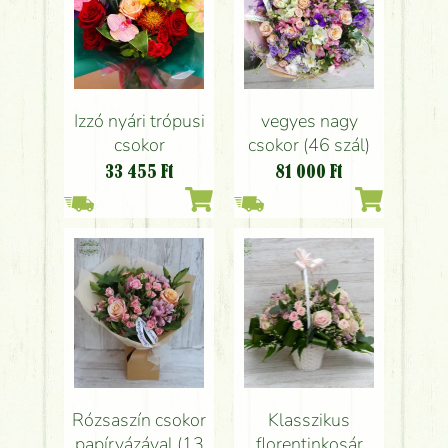
Izzó nyári trópusi
vegyes nagy
csokor
csokor (46 szál)
33 455
Ft
81 000
Ft
Rózsaszín csokor
Klasszikus
papírvázával (13
florentinkosár