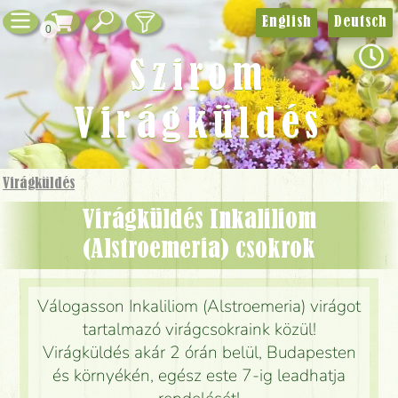
English
Deutsch
0
Szirom
Virágküldés
Virágküldés
Virágküldés Inkaliliom
(Alstroemeria) csokrok
Válogasson Inkaliliom (Alstroemeria) virágot
tartalmazó virágcsokraink közül!
Virágküldés akár 2 órán belül, Budapesten
és környékén, egész este 7-ig leadhatja