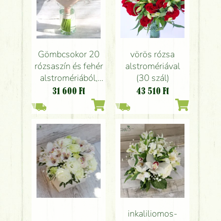
Gömbcsokor 20
vörös rózsa
rózsaszín és fehér
alstromériával
alstromériából,
(30 szál)
vázával
31 600
Ft
43 510
Ft
inkaliliomos-