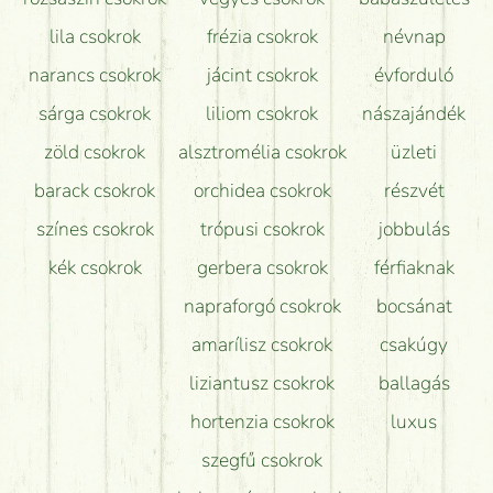
lila csokrok
frézia csokrok
névnap
narancs csokrok
jácint csokrok
évforduló
sárga csokrok
liliom csokrok
nászajándék
zöld csokrok
alsztromélia csokrok
üzleti
barack csokrok
orchidea csokrok
részvét
színes csokrok
trópusi csokrok
jobbulás
kék csokrok
gerbera csokrok
férfiaknak
napraforgó csokrok
bocsánat
amarílisz csokrok
csakúgy
liziantusz csokrok
ballagás
hortenzia csokrok
luxus
szegfű csokrok