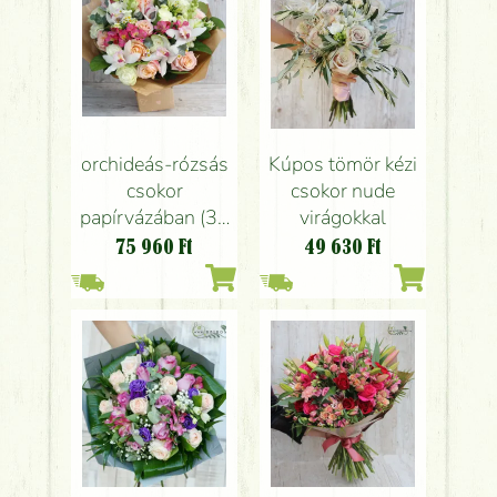
orchideás-rózsás
Kúpos tömör kézi
csokor
csokor nude
papírvázában (32
virágokkal
szál)
75 960
Ft
49 630
Ft