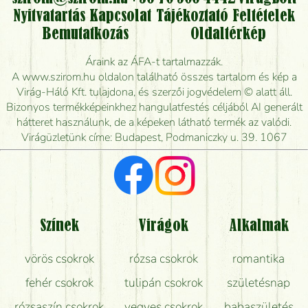
Nyitvatartás
Kapcsolat
Tájékoztató
Feltételek
Vidékre is lehet rendelni?
Bemutatkozás
Oldaltérkép
Meddig rendelhetek virágküldést úgy, hogy még ma
Áraink az ÁFA-t tartalmazzák.
kiszállítsák?
A www.szirom.hu oldalon található összes tartalom és kép a
Virág-Háló Kft. tulajdona, és szerzői jogvédelem © alatt áll.
Mennyire gyorsan tudják elkészíteni a csokrot, és
Bizonyos termékképeinkhez hangulatfestés céljából AI generált
mikor tudják leghamarabb kiszállítani?
hátteret használunk, de a képeken látható termék az valódi.
Virágüzletünk címe: Budapest, Podmaniczky u. 39. 1067
Vörös rózsát keresek, van önöknél?
Milyen visszajelzést kapok a virágküldésről?
Tényleg azt kapom, ami a képen van?
Színek
Virágok
Alkalmak
Mit kell tudni a virágcsokrok szállításáról?
vörös csokrok
rózsa csokrok
romantika
Hogy marad a lehető legtovább friss a csokor?
fehér csokrok
tulipán csokrok
születésnap
Tudok adventi koszorút vásárolni boltban?
rózsaszín csokrok
vegyes csokrok
babaszületés