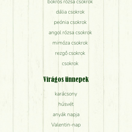
bokros rózsa csokrok
dália csokrok
peónia csokrok
angol rózsa csokrok
mimóza csokrok
rezgő csokrok
csokrok
Virágos ünnepek
karácsony
húsvét
anyák napja
Valentin-nap