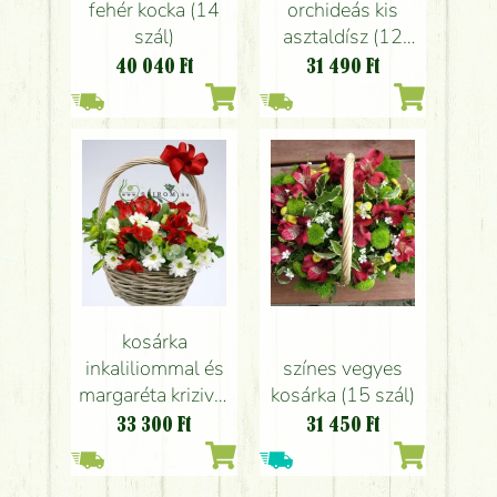
fehér kocka (14
orchideás kis
szál)
asztaldísz (12
szál)
40 040
Ft
31 490
Ft
kosárka
inkaliliommal és
színes vegyes
margaréta krizivel
kosárka (15 szál)
(9 szál)
33 300
Ft
31 450
Ft