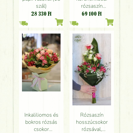
szál)
rózsaszín
rózsákkal, bokros
28 330
Ft
69 100
Ft
rózsákkal,
inkaliliommal (32
szál)
Inkaliliomos és
Rózsaszín
bokros rózsás
hosszúcsokor
csokor
rózsával,