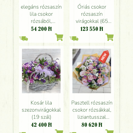
elegáns rózsaszín
Óriás csokor
lila csokor
rózsaszín
rózsából,
virágokkal (65
inkaliliomból,
szál)
54 200
Ft
123 550
Ft
liziantuszból (27
szál)
Kosár lila
Pasztell rózsaszín
szezonvirágokkal
csokor rózsákkal,
(19 szál)
liziantusszal
scabiosaval (44
42 400
Ft
80 620
Ft
szál)