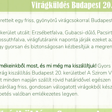
Virágküldés Budapest 20
etteit egy friss, gyönyörű virágcsokorral Budapes
 kerület utcáit: Erzsébetfalva, Gubacsi-dűlő, Pacsir
ssuthfalva, virágfutáraink naponta járják ezeket a
így gyorsan és biztonságosan kézbesítjük a megre
mékeinkből most, és mi még ma kiszállítjuk!
Gyors
irág kiszállítás Budapest 20. kerületbe! A Szirom 
t minden napján szállít rövid határidővel egészen 
zárólag friss, gondosan válogatott virágokból készí
petés valóban emlékezetes legyen.