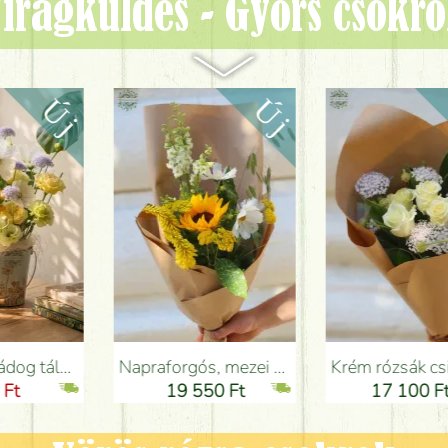
irágküldés - Gyors csokr
Budapesten
Napraforgós, mezei virágos nyári csokor - Virágküldés Budapesten
Krém rózsák csipkevirággal (10 szál) - Virágküldés Budapesten
19 550 Ft
17 100 Ft