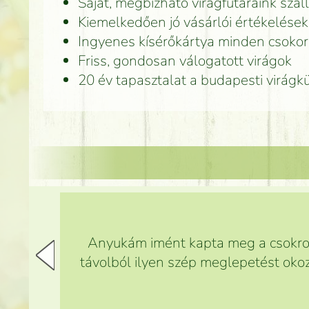
Saját, megbízható virágfutáraink száll
Kiemelkedően jó vásárlói értékelések
Ingyenes kísérőkártya minden csoko
Friss, gondosan válogatott virágok
20 év tapasztalat a budapesti virág
Anyukám imént kapta meg a csokrot,
távolból ilyen szép meglepetést okoz