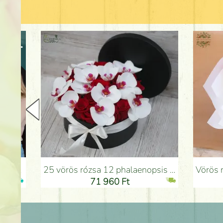
25 vörös rózsa 12 phalaenopsis orchideával dobozban - Virágküldés Budapesten
Vörös rózsák átmenetes a
71 960 Ft