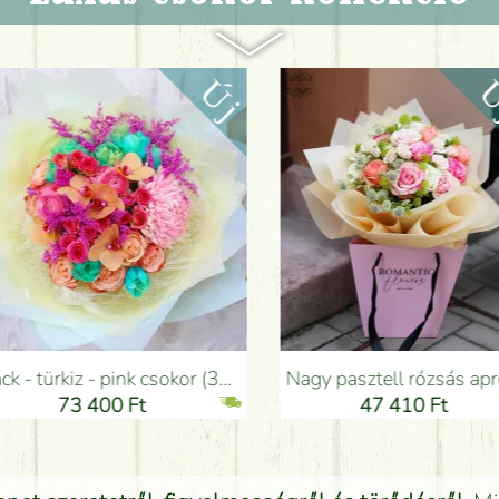
sokor (35 szál) - Virágküldés Budapesten
Nagy pasztell rózsás apró virágos csokor papírtáskával (20 szál) - Virágküldés Budapesten
3 400 Ft
47 410 Ft