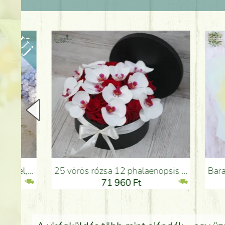
25 vörös rózsa 12 phalaenopsis orchideával dobozban - Virágküldés Budapesten
Barack - türkiz - pink c
71 960 Ft
7