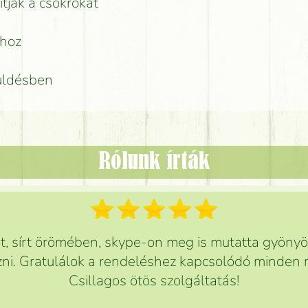
ítják a csokrokat
rhoz
küldésben
Rólunk írták
 sírt örömében, skype-on meg is mutatta gyönyör
ni. Gratulálok a rendeléshez kapcsolódó minden r
Csillagos ötös szolgáltatás!