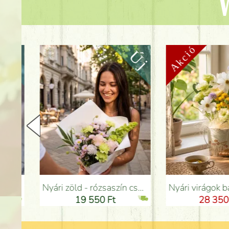
V
Nyári zöld - rózsaszín csokor szegfűvel, santinivel, rózsával, apró virágokkal (12 szál) - Virágküldés Budapesten
Nyári virágok bádog tálban liziantusszal - Virágküldés 
19 550 Ft
28 350 Ft