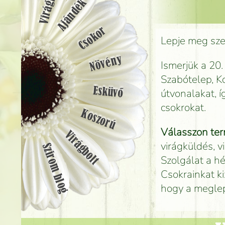
Ajándék
Csokor
Lepje meg szer
Növény
Ismerjük a 20.
Szabótelep, Ko
Esküvő
útvonalakat, 
csokrokat.
Koszorú
Válasszon ter
Virágbolt
virágküldés, v
Szirom blog
Szolgálat a hé
Csokrainkat ki
hogy a megle