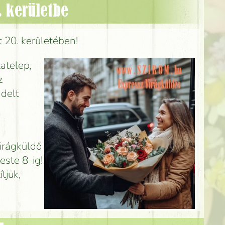
. kerületbe
t 20. kerületében!
tatelep,
z
ndelt
Virágküldő
este 8-ig!
tjük,