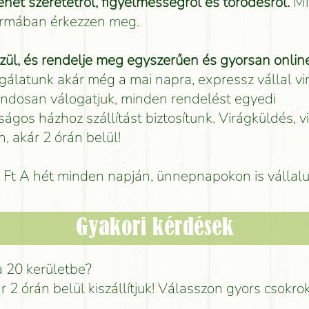
net szeretetről, figyelmességről és törődésről.
Mi
formában érkezzen meg.
ül, és rendelje meg egyszerűen és gyorsan online
gálatunk akár még a mai napra, expressz vállal vi
 gondosan válogatjuk, minden rendelést egyedi
ságos házhoz szállítást biztosítunk. Virágküldés, v
, akár 2 órán belül!
00 Ft A hét minden napján, ünnepnapokon is vállal
Gyakori kérdések
a 20 kerületbe?
ár 2 órán belül kiszállítjuk! Válasszon gyors csokro