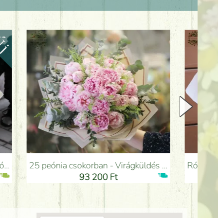
25 peónia csokorban - Virágküldés Budapesten
Rózsaszín bronzos habos álom csokor ang
93 200 Ft
93