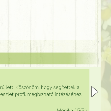
ű lett. Köszönöm, hogy segítettek a
észlet profi, megbízható intézéséhez.
Mónika
(
5
/5
)