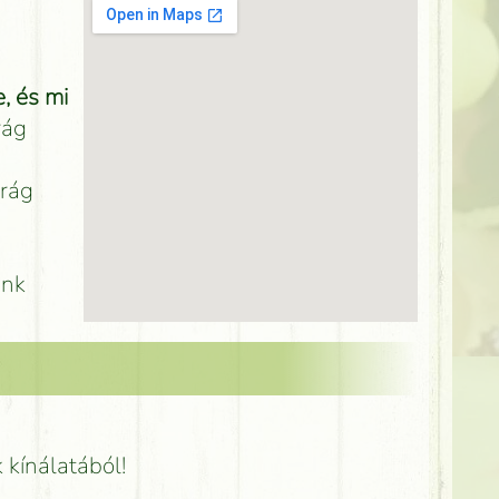
, és mi
rág
irág
unk
k kínálatából!