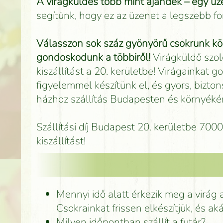
A virágküldés több mint ajándék – egy üze
segítünk, hogy ez az üzenet a legszebb 
Válasszon sok száz gyönyörű csokrunk köz
gondoskodunk a többiről!
Virágküldő szol
kiszállítást a 20. kerületbe! Virágainkat
figyelemmel készítünk el, és gyors, bizton
házhoz szállítás Budapesten és környékén
Szállítási díj Budapest 20. kerületbe 70
kiszállítást!
Mennyi idő alatt érkezik meg a virág 
Csokrainkat frissen elkészítjük, és ak
Milyen időpontban szállít a futár?