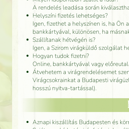
A rendelés leadása során kiválasztha
Helyszíni fizetés lehetséges?
Igen, fizethet a helyszínen is, ha Ön 
bankkártyával, különösen, ha másnak
Szállítanak hétvégén is?
Igen, a Szirom virágküldő szolgálat 
Hogyan tudok fizetni?
Online, bankkártyával vagy előreuta
Átvehetem a virágrendelésemet szem
Virágcsokrainkat a Budapesti virágüz
hosszú nyitva-tartással).
Aznapi kiszállítás Budapesten és kö