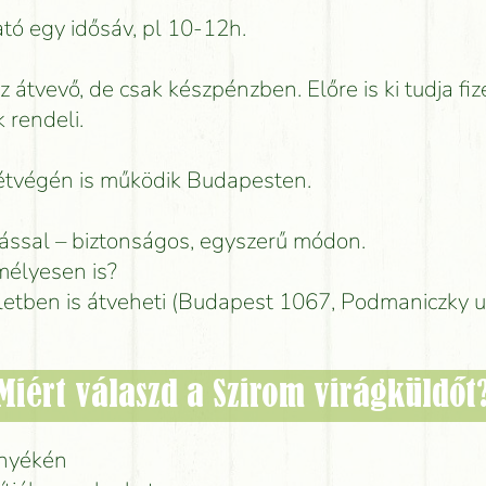
tó egy idősáv, pl 10-12h.
az átvevő, de csak készpénzben. Előre is ki tudja fiz
 rendeli.
hétvégén is működik Budapesten.
lással – biztonságos, egyszerű módon.
élyesen is?
letben is átveheti (Budapest 1067, Podmaniczky u
Miért válaszd a Szirom virágküldőt
rnyékén