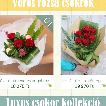
Vörös rózsa csokrok
ngol rózsákkal (5 szál) - Virágküldés Budapesten
7 szál rózsa különleges zöldekkel kraft papírral - Virágküldés Budapesten
18 275 Ft
19 970 Ft
Luxus csokor kollekció