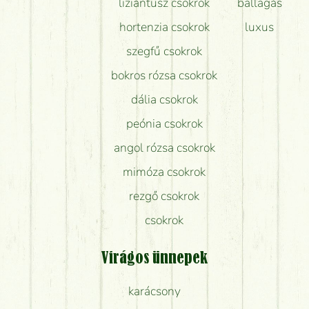
liziantusz csokrok
ballagás
hortenzia csokrok
luxus
szegfű csokrok
bokros rózsa csokrok
dália csokrok
peónia csokrok
angol rózsa csokrok
mimóza csokrok
rezgő csokrok
csokrok
Virágos ünnepek
karácsony