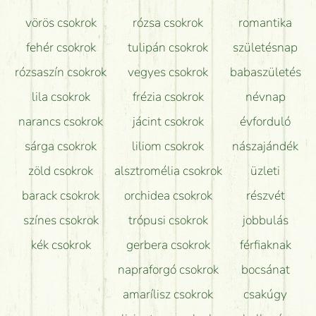
Mit kell tudni a virágcsokrok szállításáról?
vörös csokrok
rózsa csokrok
romantika
Hogy marad a lehető legtovább friss a csokor?
fehér csokrok
tulipán csokrok
születésnap
Tudok adventi koszorút vásárolni boltban?
rózsaszín csokrok
vegyes csokrok
babaszületés
lila csokrok
frézia csokrok
névnap
narancs csokrok
jácint csokrok
évforduló
sárga csokrok
liliom csokrok
nászajándék
zöld csokrok
alsztromélia csokrok
üzleti
barack csokrok
orchidea csokrok
részvét
színes csokrok
trópusi csokrok
jobbulás
kék csokrok
gerbera csokrok
férfiaknak
napraforgó csokrok
bocsánat
amarílisz csokrok
csakúgy