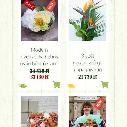
Modern
3 szál
üvegkocka habos
narancssárga
nyári hűsítő színű
papagájvirág
virágokkal
34 530 Ft
33 130
Ft
21 770
Ft