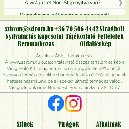
A virágüzlet Non-Stop nyitva van?
Személyesen is átvehetem a megrendelt
virágcsokrot, vagy csak virágküldéssel, kiszállítással
kérhető?
szirom@szirom.hu
+36 70 506 4442
Virágbolt
Nyitvatartás
Kapcsolat
Tájékoztató
Feltételek
Vidékre is lehet rendelni?
Bemutatkozás
Oldaltérkép
Meddig rendelhetek virágküldést úgy, hogy még ma
Áraink az ÁFA-t tartalmazzák.
kiszállítsák?
A www.szirom.hu oldalon található összes tartalom és kép a
Virág-Háló Kft. tulajdona, és szerzői jogvédelem © alatt áll.
Mennyire gyorsan tudják elkészíteni a csokrot, és
Bizonyos termékképeinkhez hangulatfestés céljából AI generált
mikor tudják leghamarabb kiszállítani?
hátteret használunk, de a képeken látható termék az valódi.
Virágüzletünk címe: Budapest, Podmaniczky u. 39. 1067
Vörös rózsát keresek, van önöknél?
Milyen visszajelzést kapok a virágküldésről?
Tényleg azt kapom, ami a képen van?
Színek
Virágok
Alkalmak