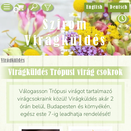
English
Deutsch
0
Szirom
Virágküldés
Virágküldés
Virágküldés Trópusi virág csokrok
Válogasson Trópusi virágot tartalmazó
virágcsokraink közül! Virágküldés akár 2
órán belül, Budapesten és környékén,
egész este 7-ig leadhatja rendelését!