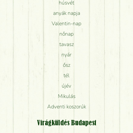
húsvét
anyák napja
Valentin-nap
nőnap
tavasz
nyár
ősz
tél
újév
Mikulás
Adventi koszorúk
Virágküldés Budapest