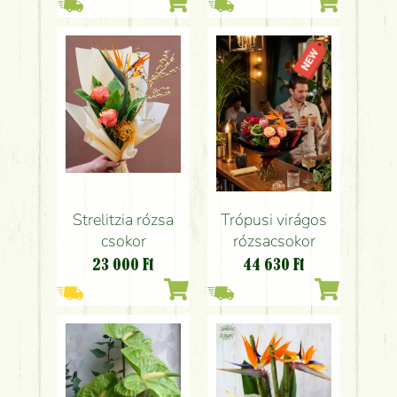
Strelitzia rózsa
Trópusi virágos
csokor
rózsacsokor
23 000
Ft
44 630
Ft