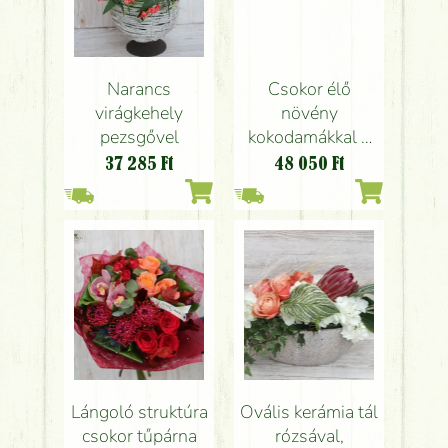
Csokor élő
Narancs
növény
virágkehely
kokodamákkal a
pezsgővel
virágok között (12
48 050
Ft
37 285
Ft
szál + növények)
Lángoló struktúra
Ovális kerámia tál
csokor tűpárna
rózsával,