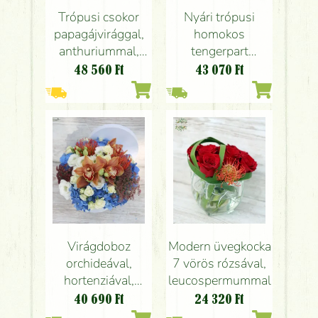
Trópusi csokor
Nyári trópusi
papagájvirággal,
homokos
anthuriummal,
tengerpart
liziantusszal
virágdoboz
48 560
Ft
43 070
Ft
flamingó virággal,
fésű kagylóval
Virágdoboz
Modern üvegkocka
orchideával,
7 vörös rózsával,
hortenziával,
leucospermummal
tűpárna proteával
40 690
Ft
24 320
Ft