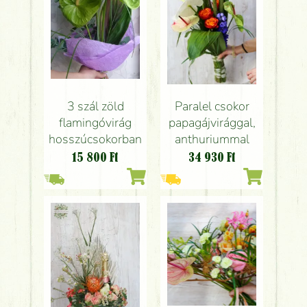
3 szál zöld
Paralel csokor
flamingóvirág
papagájvirággal,
hosszúcsokorban
anthuriummal
15 800
Ft
34 930
Ft