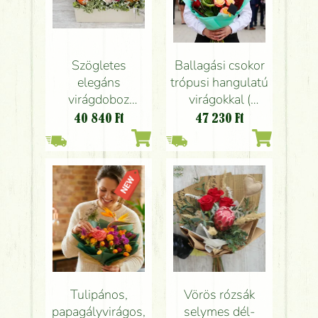
Szögletes
Ballagási csokor
elegáns
trópusi hangulatú
virágdoboz
virágokkal (
orchideával (14
Strelitzia, protea,
40 840
Ft
47 230
Ft
szál)
szerencsebambusz
)
Tulipános,
Vörös rózsák
papagályvirágos,
selymes dél-