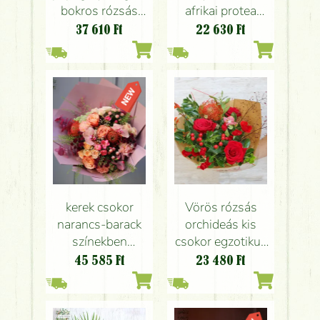
bokros rózsás
afrikai protea
trópusi színvilágú
virággal
37 610
Ft
22 630
Ft
csokor (19 szál)
kerek csokor
Vörös rózsás
narancs-barack
orchideás kis
színekben
csokor egzotikus
Phalaenopsis
virágokkal
45 585
Ft
23 480
Ft
orchideával (25
szál)