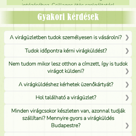
intézéséhez. Csillagos ötös szolgáltatás!
Mónika
(
5
/5
)
Gyakori kérdések
A virágüzletben tudok személyesen is vásárolni?
Tudok időpontra kérni virágküldést?
Nem tudom mikor lesz otthon a címzett, így is tudok
virágot küldeni?
A virágküldéshez kérhetek üzenőkártyát?
Hol található a virágüzlet?
Minden virágcsokor készleten van, azonnal tudják
szállítani? Mennyire gyors a virágküldés
Budapestre?