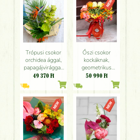
Trópusi csokor
Őszi csokor
orchidea ággal,
kockáknak,
papagájvirággal,
geometrikus
flamingóvirággal
vázával
49 370
Ft
50 990
Ft