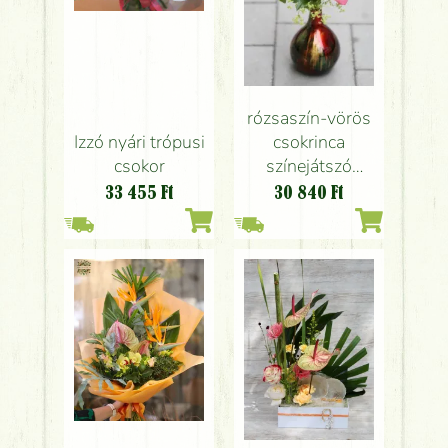
rózsaszín-vörös
Izzó nyári trópusi
csokrinca
csokor
színejátszó
vázában
33 455
Ft
30 840
Ft