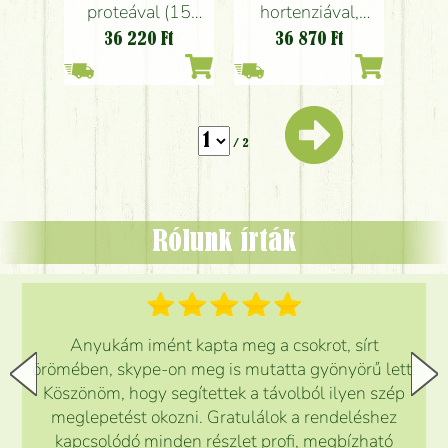
proteával (15
hortenziával,
szál)
proteával
36 220
Ft
36 870
Ft
/ 2
Rólunk írták
Anyukám imént kapta meg a csokrot, sírt
örömében, skype-on meg is mutatta gyönyörű lett.
Köszönöm, hogy segítettek a távolból ilyen szép
meglepetést okozni. Gratulálok a rendeléshez
kapcsolódó minden részlet profi, megbízható