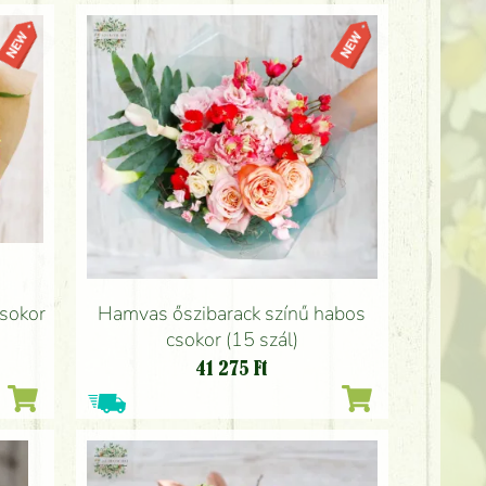
csokor
Hamvas őszibarack színű habos
csokor (15 szál)
41 275
Ft