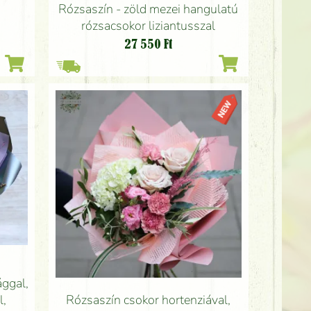
Rózsaszín - zöld mezei hangulatú
rózsacsokor liziantusszal
27 550
Ft
ággal,
l,
Rózsaszín csokor hortenziával,