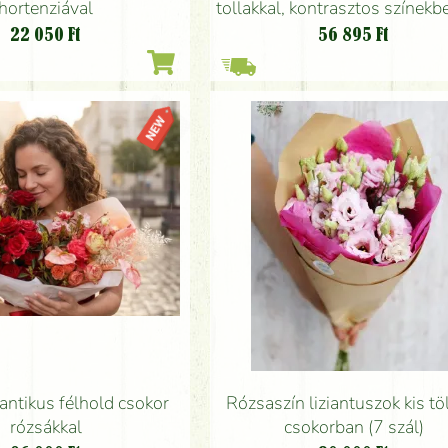
hortenziával
tollakkal, kontrasztos színekben 
szál)
22 050
Ft
56 895
Ft
antikus félhold csokor
Rózsaszín liziantuszok kis tö
rózsákkal
csokorban (7 szál)