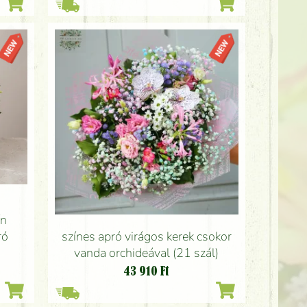
ín
ró
színes apró virágos kerek csokor
vanda orchideával (21 szál)
43 910
Ft