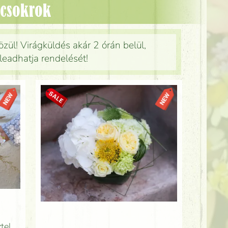
z csokrok
özül! Virágküldés akár 2 órán belül,
leadhatja rendelését!
tel