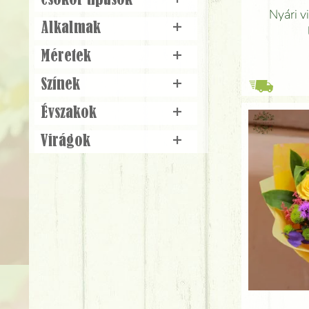
Csokor típusok
+
Nyári v
Alkalmak
+
Méretek
+
Színek
+
Évszakok
+
Virágok
+