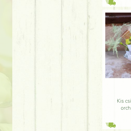
Kis cs
orch