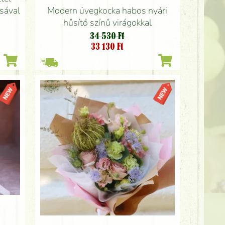
Modern üvegkocka habos nyári
zsával
hűsítő színű virágokkal
34 530 Ft
33 130
Ft