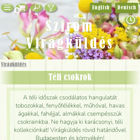
English
Deutsch
0
Szirom
Virágküldés
Virágküldés
Téli csokrok
A téli időszak csodálatos hangulatát
tobozokkal, fenyőfélékkel, műhóval, havas
ágakkal, fahéjjal, almákkal csempésszük
csokrainkba. Ne hagyja ki karácsonyi, téli
kollekciónkat! Virágküldés rövid határidővel
Budapesten és környékén!