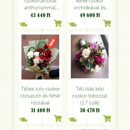
csokortartóval
kerek csokor
anthuriummal,
orchideával és
rózsával
rózsákkal és apró
43 440
Ft
49 600
Ft
virágokkal (18
szál)
Téli lilás kézi
Télies szív csokor
csokor tobozzal
rózsaszín és fehér
(17 szál)
rózsával
30 470
Ft
31 400
Ft