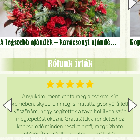
A legszebb ajándék – karácsonyi ajándékötletek - különleges téli virágcsokrok
Rólunk írták
Anyukám imént kapta meg a csokrot, sírt
örömében, skype-on meg is mutatta gyönyörű lett.
Köszönöm, hogy segítettek a távolból ilyen szép
meglepetést okozni. Gratulálok a rendeléshez
kapcsolódó minden részlet profi, megbízható
intézéséhez. Csillagos ötös szolgáltatás!