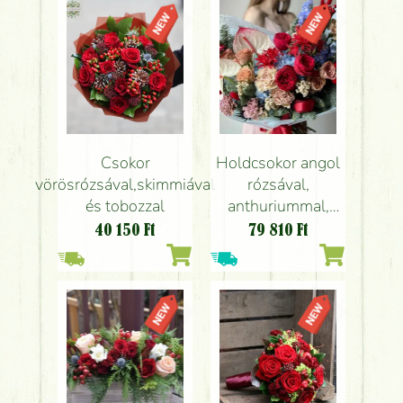
Csokor
Holdcsokor angol
vörösrózsával,skimmiával
rózsával,
és tobozzal
anthuriummal,
hortenziával és
40 150
Ft
79 810
Ft
delfiniummal