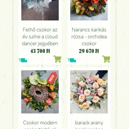
Felhő csokor az
Narancs karikás
év színe a cloud
rózsa - orchidea
dancer jegyében
csokor
43 700
Ft
29 670
Ft
Csokor modern
barack arany