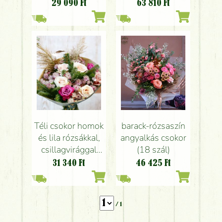
virágokkal,
29 090
Ft
63 810
Ft
skimmiával
vázával (10+21
szál)
Téli csokor homok
barack-rózsaszín
és lila rózsákkal,
angyalkás csokor
csillagvirággal
(18 szál)
(12 szál)
31 340
Ft
46 425
Ft
/ 1