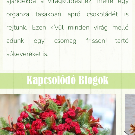
ajándékba a virágküldéshez, mellé egy
organza tasakban apró csokoládét is
rejtünk. Ezen kívül minden virág mellé
adunk egy csomag frissen tartó
sókeveréket is.
Kapcsolódó Blogok