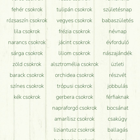
Hogy marad a lehető legtovább friss a csokor?
fehér csokrok
tulipán csokrok
születésnap
Tudok adventi koszorút vásárolni boltban?
rózsaszín csokrok
vegyes csokrok
babaszületés
lila csokrok
frézia csokrok
névnap
narancs csokrok
jácint csokrok
évforduló
sárga csokrok
liliom csokrok
nászajándék
zöld csokrok
alsztromélia csokrok
üzleti
barack csokrok
orchidea csokrok
részvét
színes csokrok
trópusi csokrok
jobbulás
kék csokrok
gerbera csokrok
férfiaknak
napraforgó csokrok
bocsánat
amarílisz csokrok
csakúgy
liziantusz csokrok
ballagás