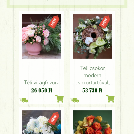
Téli csokor
modern
Téli virágfrizura
csokortartóval,
orchideával, fehér
26 050
Ft
53 730
Ft
virágokkal