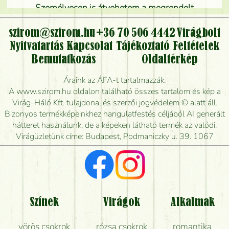
Személyesen is átvehetem a megrendelt
virágcsokrot, vagy csak virágküldéssel, kiszállítással
kérhető?
szirom@szirom.hu
+36 70 506 4442
Virágbolt
Nyitvatartás
Kapcsolat
Tájékoztató
Feltételek
Vidékre is lehet rendelni?
Bemutatkozás
Oldaltérkép
Meddig rendelhetek virágküldést úgy, hogy még ma
Áraink az ÁFA-t tartalmazzák.
kiszállítsák?
A www.szirom.hu oldalon található összes tartalom és kép a
Virág-Háló Kft. tulajdona, és szerzői jogvédelem © alatt áll.
Mennyire gyorsan tudják elkészíteni a csokrot, és
Bizonyos termékképeinkhez hangulatfestés céljából AI generált
mikor tudják leghamarabb kiszállítani?
hátteret használunk, de a képeken látható termék az valódi.
Virágüzletünk címe: Budapest, Podmaniczky u. 39. 1067
Vörös rózsát keresek, van önöknél?
Milyen visszajelzést kapok a virágküldésről?
Tényleg azt kapom, ami a képen van?
Színek
Virágok
Alkalmak
Mit kell tudni a virágcsokrok szállításáról?
vörös csokrok
rózsa csokrok
romantika