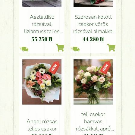
Asztaldísz
Szorosan kötött
rózsával,
csokor vörös
liziantusszal és
rózsával almákkal
eryngiummal
55 750
Ft
44 280
Ft
téli csokor
Angol rózsás
hamvas
télies csokor
rózsákkal, apró