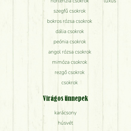
hortenzia csokrok
luxus
szegfű csokrok
bokros rózsa csokrok
dália csokrok
peónia csokrok
angol rózsa csokrok
mimóza csokrok
rezgő csokrok
csokrok
Virágos ünnepek
karácsony
húsvét