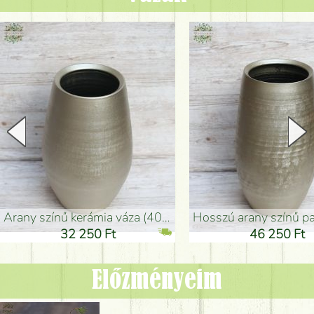
arany színű kerámia váza (40x26cm)
hosszú arany színű padlóváza
32 250 Ft
46 250 Ft
Előzményeim