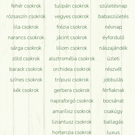
Hogy marad a lehető legtovább friss a csokor?
fehér csokrok
tulipán csokrok
születésnap
Tudok adventi koszorút vásárolni boltban?
rózsaszín csokrok
vegyes csokrok
babaszületés
lila csokrok
frézia csokrok
névnap
narancs csokrok
jácint csokrok
évforduló
sárga csokrok
liliom csokrok
nászajándék
zöld csokrok
alsztromélia csokrok
üzleti
barack csokrok
orchidea csokrok
részvét
színes csokrok
trópusi csokrok
jobbulás
kék csokrok
gerbera csokrok
férfiaknak
napraforgó csokrok
bocsánat
amarílisz csokrok
csakúgy
liziantusz csokrok
ballagás
hortenzia csokrok
luxus