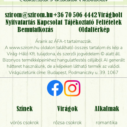
Személyesen is átvehetem a megrendelt
virágcsokrot, vagy csak virágküldéssel, kiszállítással
kérhető?
szirom@szirom.hu
+36 70 506 4442
Virágbolt
Nyitvatartás
Kapcsolat
Tájékoztató
Feltételek
Vidékre is lehet rendelni?
Bemutatkozás
Oldaltérkép
Meddig rendelhetek virágküldést úgy, hogy még ma
Áraink az ÁFA-t tartalmazzák.
kiszállítsák?
A www.szirom.hu oldalon található összes tartalom és kép a
Virág-Háló Kft. tulajdona, és szerzői jogvédelem © alatt áll.
Mennyire gyorsan tudják elkészíteni a csokrot, és
Bizonyos termékképeinkhez hangulatfestés céljából AI generált
mikor tudják leghamarabb kiszállítani?
hátteret használunk, de a képeken látható termék az valódi.
Virágüzletünk címe: Budapest, Podmaniczky u. 39. 1067
Vörös rózsát keresek, van önöknél?
Milyen visszajelzést kapok a virágküldésről?
Tényleg azt kapom, ami a képen van?
Színek
Virágok
Alkalmak
Mit kell tudni a virágcsokrok szállításáról?
vörös csokrok
rózsa csokrok
romantika