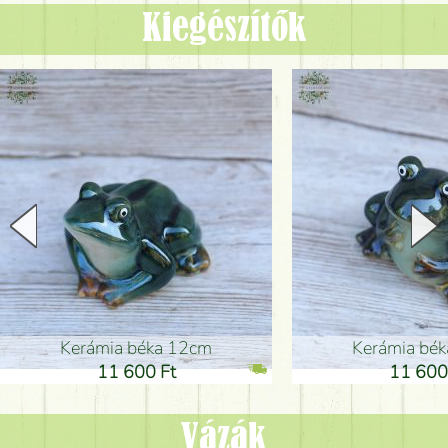
Kiegészítők
Kerámia béka 12cm
Kerámia bé
11 600 Ft
11 600
Vázák