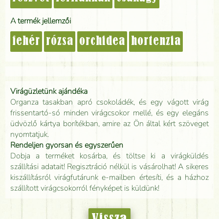
A termék jellemzői
fehér
rózsa
orchidea
hortenzia
Virágüzletünk ajándéka
Organza tasakban apró csokoládék, és egy vágott virág
frissentartó-só minden virágcsokor mellé, és egy elegáns
üdvözlő kártya borítékban, amire az Ön által kért szöveget
nyomtatjuk.
Rendeljen gyorsan és egyszerűen
Dobja a terméket kosárba, és töltse ki a virágküldés
szállítási adatait! Regisztráció nélkül is vásárolhat! A sikeres
kiszállításról virágfutárunk e-mailben értesíti, és a házhoz
szállított virágcsokorról fényképet is küldünk!