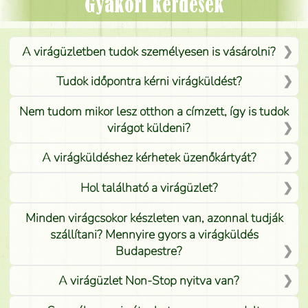
Mónika
(
5
/5
)
Gyakori kérdések
A virágüzletben tudok személyesen is vásárolni?
Tudok időpontra kérni virágküldést?
Nem tudom mikor lesz otthon a címzett, így is tudok
virágot küldeni?
A virágküldéshez kérhetek üzenőkártyát?
Hol található a virágüzlet?
Minden virágcsokor készleten van, azonnal tudják
szállítani? Mennyire gyors a virágküldés
Budapestre?
A virágüzlet Non-Stop nyitva van?