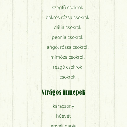
szegfű csokrok
bokros rózsa csokrok
dália csokrok
peónia csokrok
angol rózsa csokrok
mimóza csokrok
rezgő csokrok
csokrok
Virágos ünnepek
karácsony
húsvét
anyák napja