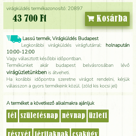
virágküldés termékazonosító: 20897
43 700 Ft
Kosárba
Lassú termék, Virágküldés Budapest
Legkorábbi virágküldés virágfutárral:
holnapután
10:00-12:00
Vagy választott későbbi időpontban.
Termékünket akár budapest belvásrosában lévő
virágüzletünkben
is átveheti.
Ha korábbi időpontra szeretne virágot rendelni, kérjük
válasszon a gyors termékeink közül. (zöld kis kocsi jel)
A terméket a következő alkalmakra ajánljuk
tél
születésnap
névnap
üzleti
részvét
férfiaknak
csakúgy