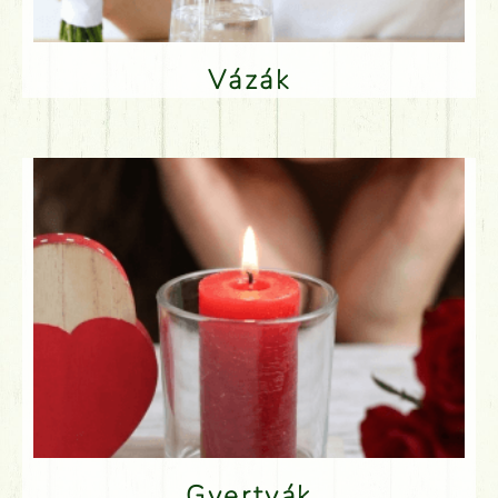
Vázák
Gyertyák