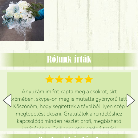
Rólunk írták
Anyukám imént kapta meg a csokrot, sírt
örömében, skype-on meg is mutatta gyönyörű lett.
Köszönöm, hogy segítettek a távolból ilyen szép
meglepetést okozni. Gratulálok a rendeléshez
kapcsolódó minden részlet profi, megbízható
intézéséhez. Csillagos ötös szolgáltatás!