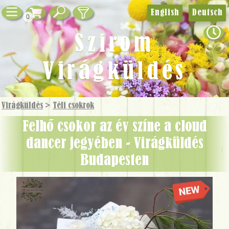
English
Deutsch
0
Szirom
Virágküldés
Virágküldés
>
Téli csokrok
Felhő csokor az év színe a cloud
dancer jegyében - Virágküldés
Budapesten