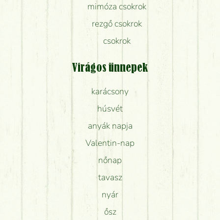
mimóza csokrok
rezgő csokrok
csokrok
Virágos ünnepek
karácsony
húsvét
anyák napja
Valentin-nap
nőnap
tavasz
nyár
ősz