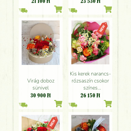
kamillával
21 100
Ft
23 530
Ft
Kis kerek narancs-
Virág doboz
rózsaszín csokor
sünivel
színes
liziantusszal
30 900
Ft
26 150
Ft