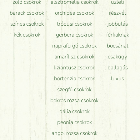
zöld csokrok
alsztromélia csokrok
üzleti
barack csokrok
orchidea csokrok
részvét
színes csokrok
trópusi csokrok
jobbulás
kék csokrok
gerbera csokrok
férfiaknak
napraforgó csokrok
bocsánat
amarílisz csokrok
csakúgy
liziantusz csokrok
ballagás
hortenzia csokrok
luxus
szegfű csokrok
bokros rózsa csokrok
dália csokrok
peónia csokrok
angol rózsa csokrok