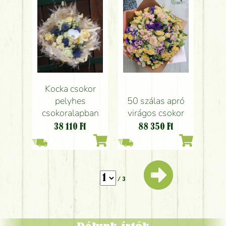
Kocka csokor
pelyhes
50 szálas apró
csokoralapban
virágos csokor
38 110
Ft
88 350
Ft
/ 3