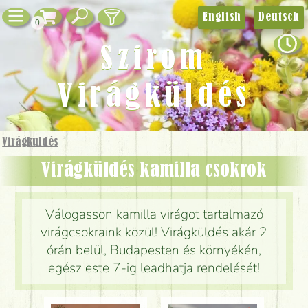
English
Deutsch
0
Szirom
Virágküldés
Virágküldés
Virágküldés kamilla csokrok
Válogasson kamilla virágot tartalmazó
virágcsokraink közül! Virágküldés akár 2
órán belül, Budapesten és környékén,
egész este 7-ig leadhatja rendelését!