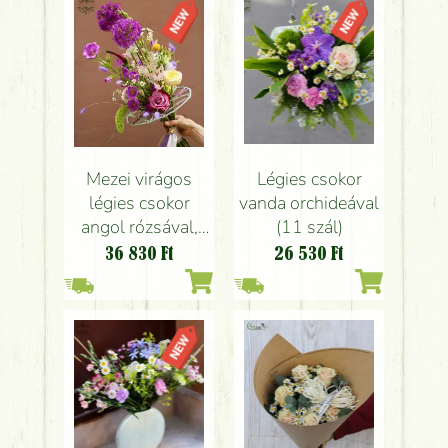
Mezei virágos
Légies csokor
légies csokor
vanda orchideával
angol rózsával,
(11 szál)
gyapjú csinóros
36 830
Ft
26 530
Ft
csokoralapban