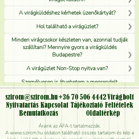
A virágküldéshez kérhetek üzenőkártyát?
Hol található a virágüzlet?
Minden virágcsokor készleten van, azonnal tudják
szállítani? Mennyire gyors a virágküldés
Budapestre?
A virágüzlet Non-Stop nyitva van?
Személyesen is átvehetem a megrendelt
virágcsokrot, vagy csak virágküldéssel, kiszállítással
kérhető?
szirom@szirom.hu
+36 70 506 4442
Virágbolt
Nyitvatartás
Kapcsolat
Tájékoztató
Feltételek
Vidékre is lehet rendelni?
Bemutatkozás
Oldaltérkép
Meddig rendelhetek virágküldést úgy, hogy még ma
Áraink az ÁFA-t tartalmazzák.
kiszállítsák?
A www.szirom.hu oldalon található összes tartalom és kép a