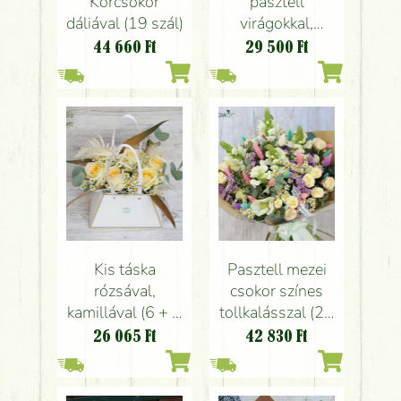
Körcsokor
pasztell
dáliával (19 szál)
virágokkal,
kamillával (12
44 660
Ft
29 500
Ft
szál)
Kis táska
Pasztell mezei
rózsával,
csokor színes
kamillával (6 + 4
tollkalásszal (21
szál)
szál)
26 065
Ft
42 830
Ft