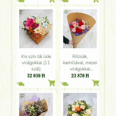
Kis szív tál üde
Rózsák,
virágokkal (11
kamillával, mezei
szál)
virágokkal
kartontölcsérben
32 030
Ft
23 870
Ft
(13 szál)