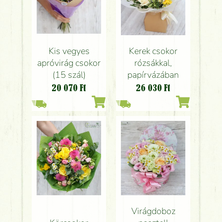
Kis vegyes
Kerek csokor
apróvirág csokor
rózsákkal,
(15 szál)
papírvázában
20 070
Ft
26 030
Ft
Virágdoboz