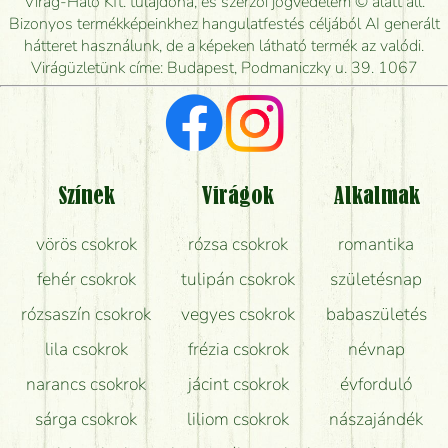
Virág-Háló Kft. tulajdona, és szerzői jogvédelem © alatt áll.
Mennyire gyorsan tudják elkészíteni a csokrot, és
Bizonyos termékképeinkhez hangulatfestés céljából AI generált
mikor tudják leghamarabb kiszállítani?
hátteret használunk, de a képeken látható termék az valódi.
Virágüzletünk címe: Budapest, Podmaniczky u. 39. 1067
Vörös rózsát keresek, van önöknél?
Milyen visszajelzést kapok a virágküldésről?
Tényleg azt kapom, ami a képen van?
Színek
Virágok
Alkalmak
Mit kell tudni a virágcsokrok szállításáról?
vörös csokrok
rózsa csokrok
romantika
Hogy marad a lehető legtovább friss a csokor?
fehér csokrok
tulipán csokrok
születésnap
Tudok adventi koszorút vásárolni boltban?
rózsaszín csokrok
vegyes csokrok
babaszületés
lila csokrok
frézia csokrok
névnap
narancs csokrok
jácint csokrok
évforduló
sárga csokrok
liliom csokrok
nászajándék