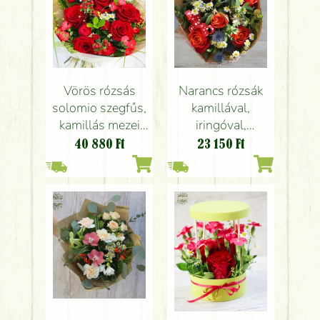
Vörös rózsás
Narancs rózsák
solomio szegfűs,
kamillával,
kamillás mezei
iringóval,
csokor katicával
craspediával
40 880
Ft
23 150
Ft
(18 szál)