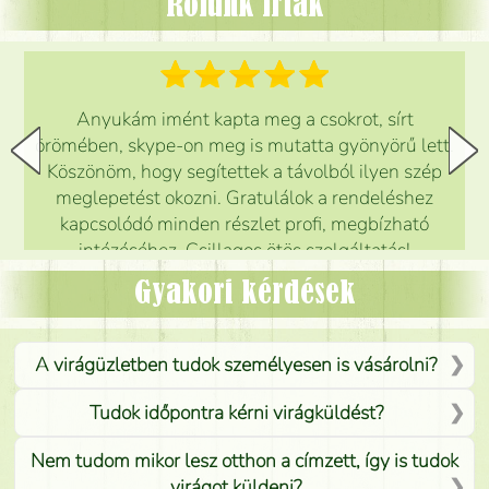
Rólunk írták
Anyukám imént kapta meg a csokrot, sírt
örömében, skype-on meg is mutatta gyönyörű lett.
Köszönöm, hogy segítettek a távolból ilyen szép
meglepetést okozni. Gratulálok a rendeléshez
kapcsolódó minden részlet profi, megbízható
intézéséhez. Csillagos ötös szolgáltatás!
Mónika
(
5
/5
)
Gyakori kérdések
A virágüzletben tudok személyesen is vásárolni?
Tudok időpontra kérni virágküldést?
Nem tudom mikor lesz otthon a címzett, így is tudok
virágot küldeni?