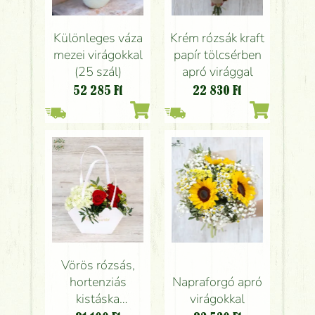
Különleges váza
Krém rózsák kraft
mezei virágokkal
papír tölcsérben
(25 szál)
apró virággal
52 285
Ft
22 830
Ft
Vörös rózsás,
hortenziás
Napraforgó apró
kistáska
virágokkal