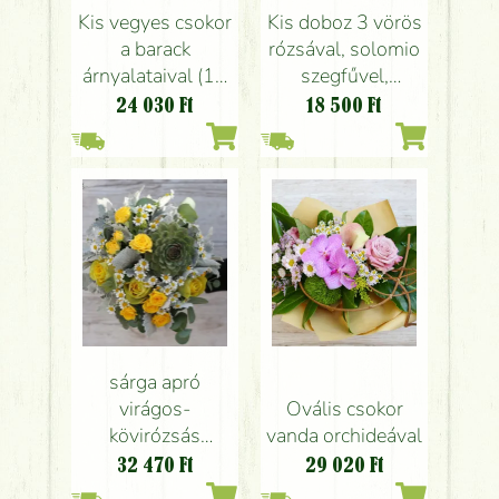
Kis vegyes csokor
Kis doboz 3 vörös
a barack
rózsával, solomio
árnyalataival (12
szegfűvel,
szál)
kamillával
24 030
Ft
18 500
Ft
sárga apró
virágos-
Ovális csokor
kövirózsás
vanda orchideával
kézicsokor (12
32 470
Ft
29 020
Ft
szál)